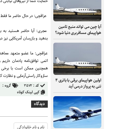
حمایت شما از نیروهای نیابتی در
عراقچی: در حال حاضر ما فقط 
آیا چین می تواند منبع تامین
مجری: آیا حاضر هستید به با
هواپیمای مسافربری دنیا شود؟
بدهید و بازرسان آمریکایی نیز د
عراقچی: ما عضو متعهد معاهده
اتمی توافق‌نامه پادمان داریم 
همچنین ممکن است با برخی شرا
سازوکار راستی‌آزمایی و نظارت ک
اولین هواپیمای برقی با باتری ۴
کد :
۳۵۷۲
گروه :
تنی به پرواز درمی آید
کپی لینک کوتاه
دیدگاه
نام و نام خانوادگی