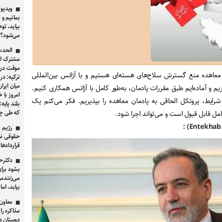
ویدیو/
بمانیم و 
بیاید، ت
می‌شود؟
الحدث 
مشترک از 
موقت در 
عاهده منع گسترش سلاح‌های هسته‌ای هستیم و با آژانس بین‌المللی
ترکیه: د
میان ایرا
اریم و آماده‌ایم طبق مقررات پادمان، به‌طور کامل با آژانس همکاری کنیم.
امروز با 
یط، پروتکل الحاقی به پادمان معاهده را بپذیریم. فکر می‌کنم یک
بلند پایه
که طی چند
امل قابل قبول است و می‌تواند اجرا شود.
رژیم ح
حقوقی نب
قراردادهای ۱۹۲۱ و ۱۹۴۰ ای
دکترح
بشود برا
می‌زنندم
بیابد، ام
معاون 
مذاکره را
دوستان در