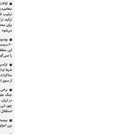
ایالات
محاصره ز
ترغیب کش
ترکیه، تر
برای محدو
می‌شود
ویدیو 
۶۰ درص
این مغلط
را نمی‌گویی که او
ترامپ
شرط او ا
مذاکرات ب
از سوی ای
برخی 
جنگ جلوگ
در ایران، 
چون این 
استقلال 
ببینید
بین اجزا