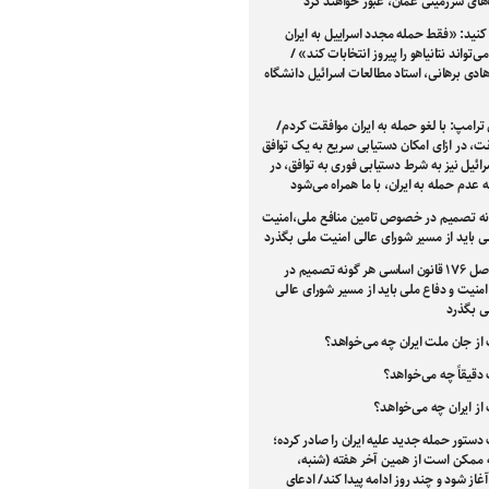
های سرزمینی عمان، عبور خواهند کرد
کنید: «فقط حمله مجدد اسراییل به ایران
‌تواند نتانیاهو را پیروز انتخابات کند» /
هادی برهانی، استاد مطالعات اسرائیل دانشگاه
ترامپ: با لغو حمله به ایران موافقت کردم/
ت، در ازای امکان دستیابی سریع به یک توافق
ئیل نیز به شرط دستیابی فوری به توافق، در
ه عدم حمله به ایران، با ما همراه می‌شود
نه تصمیم در خصوص تامین منافع ملی،امنیت
ی باید از مسیر شورای عالی امنیت ملی بگذرد
طبق اصل ۱۷۶ قانون اساسی هر گونه تصمیم در
یت و دفاع ملی باید از مسیر شورای عالی
ی بگذرد
از جان ملت ایران چه می‌خواهد؟
دقیقاً چه می‌خواهد؟
از ایران چه می‌خواهد؟
دستور حمله جدید علیه ایران را صادر کرده؛
 ممکن است از همین آخر هفته (شنبه،
غاز شود و چند روز ادامه پیدا کند/ ادعای