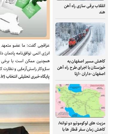
انقلاب برقی‌ سازی راه‌ آهن
هند
عراقچی گفت: ما عضو متعهد م
انرژی اتمی توافق‌نامه پادمان د
همچنین ممکن است با برخی شرا
کاهش مسیر اصفهان به
خوزستان با اجرای طرح راه آهن
سازوکار راستی‌آزمایی و نظارت ک
اصفهان -داران -ازنا
پایگاه خبری تحلیلی انتخاب (Entekhab.ir) :
مزیت های لوکوموتیو دو توانه/
کاهش زمان سفر قطار ها با