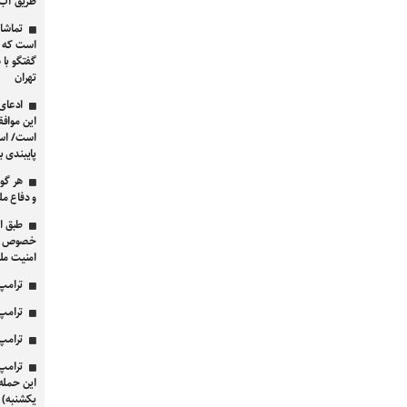
طریق آب‌
تماشا 
است که می
گفتگو با 
تهران
ادعای 
این موافق
است/ اسرا
پایبندی ب
هر گو
و دفاع مل
خصوص امن
امنیت مل
ترامپ 
ترامپ 
ترامپ 
ترامپ 
این حمله
یکشنبه) آ