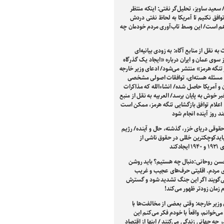
 سعید ساویز، تحلیل‌گر نفتی: اینکه منتظر
توافق نکنیم تا آمریکا به لحاظ نفتی دردش
وهم است/ این وسط تاب‌آوری مردم خودمان چه
به نقل از منابع آگاه: به زودی بیانیه‌ای
سوی عمان و ایران درباره «ایجاد یک گذرگاه
تنگه هرمز» منتشر می‌شود/ ادعای وزیر خارجه
ر مسئله هسته‌ای، توافقات اصولی مشخصی
ن و آمریکا حاصل شده/ انشاءالله که مذاکرات
خبر خوش به پایان برسد/ العربیه به نقل از منبع
: اعلام توافق بازگشایی تنگه هرمز، ممکن است
 روز آینده انجام شود
قوقی دریای خزر، گذشته، حال و آینده/ رژیم
ایدکوچکترین خللی در حقوق ناشی از
جادکند
سن روحانی:دنبال چه هستیم؟ باید روشن
ی مردم. اقلیتی حرف‌های عجیب و غریب
ی‌گویند اگر این جنگ تشدید شود و گسترش
ام زمان زودتر ظهور می‌کند!
وزیر خارجه: وقتی بعضی از مخالفت‌ها با
 می‌خوانم، واقعاً با خودم فکر می‌کنم این
 چه جهانی زندگی می‌کنند / اینها از اقتصاد