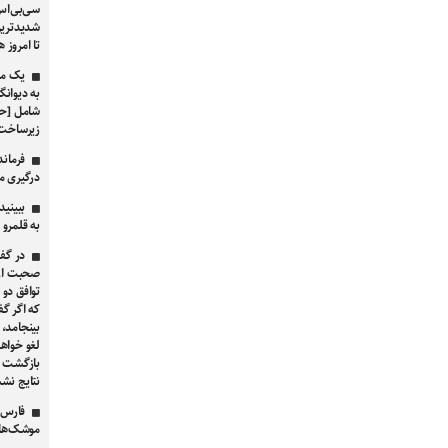
سی‌بی‌اس:
شدیدترین 
تا امروز 
یک مقا
به دیوانگ
شامل [حم
زیرساخت‌
فرماند
درگیری مسلح
ببینید
به قلمرو ا
در گفت
صحبت از 
توافق دو 
که اگر گ
بینجامد، 
لغو خواه
بازگشت طر
نتایج ن
فارس:
موشک‌های