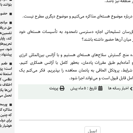
 منطقه نیز باشد.
بتوانند ب
حضور ق
درباره موضوع هسته‌ای مذاکره می‌کنیم و موضوع دیگری مطرح نیست.
میانجی
حق دریافت
زرسان تسلیحاتی اجازه دسترسی نامحدود به تأسیسات هسته‌ای خود
تضمین‌ها
کند، پایا
ر میان آن‌ها حضور داشته باشند؟
تحریم‌های
شود، سپس
 منع گسترش سلاح‌های هسته‌ای هستیم و با آژانس بین‌المللی انرژی
پیشنهاد پ
و آماده‌ایم طبق مقررات پادمان، به‌طور کامل با آژانس همکاری کنیم.
طعم زه
است؛ پزشک
یط، پروتکل الحاقی به پادمان معاهده را بپذیریم. فکر می‌کنم یک
استعفا نخ
امل قابل قبول است و می‌تواند اجرا شود.
نظامی، ک
اختلاف د
اخبار رسانه ها
تاریخ :
۵ ماه پیش
پرینت
این‌ها یک
تحمل می‌
پورمح
مذاکره ک
که چنین 
برای دولت
هوشیار با
ایمیل