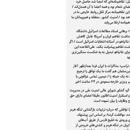
ن: تفاهم‌نامه‌ای که امضا شد حاصل خرد
ای شعام بود و همه اعضا با آن همدل‌اند /
 این تفاهم‌نامه مرکز ثقل روابط خارجی ما در
هد بود / امنیت کشور، منطقه و هم‌پیمانان ما
هم‌نامه ارتقا می‌یابد
/ برهانی استاد مطالعات اسرائیل دانشگاه
دداشت تفاهم ایران و آمریکا عامل کاهش
تانیاهو در آستانه انتخابات اسرائیل است / اگر
اشت تفاهم پیشرفت بکند، علی‌القاعده این
ی نتانیاهو تبدیل به یه شکست سنگین‌تری
د
ترامپ: مذاکرات با ایران فردا بعدازظهر آغاز
بن‌سلمان هم گفت ما یک توافق را ترجیح
 نه یک حمله را / دومین تماس عراقچی با
 وزیر خارجه سعودی در ۲۴ ساعت اخیر
ره گشای شورای عالی امنیت ملی در مدیریت
و استقرار امنیت/قانون دقیقا اعضای دارای حق
ح وظایف را بیان نموده است
با توافقی که درباره ترتیبات بازگشایی تنگه هرمز
ه، موافقت کرده/ بر اساس این پیشنهاد،
 ورودی به خلیج فارس از طریق آب‌های
یران در تنگه هرمز و کشتی‌های خروجی از