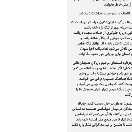
ا آرامش خاطر بخوابند
الیباف در دور جدید مذاکرات تایید شد
‌ها می‌گویند ایران اکنون خواستار این است که
 هزینه عبور از تنگه را داشته باشد،
یی درباره جلوگیری از حملات مجدد دریافت
ن محاصره دریایی آمریکا را شاهد باشد و
 نفتی کاهش یابد / اگر توافق تنگه قطعی
 تلاش می‌شود تفاهم‌نامه احیا شود /
اکستان برای میزبانی دور جدید مذاکرات
رآلود استعفای مرحوم بازرگان همچنان باقی
یان: اگر استعفا بدهم، رسماً اعلام می‌کنم؛
واهم داد و خواهم ایستاد/ ما با نیروهای
املاً هماهنگ هستیم/ برخی می خواهند
رست کنند که رهبری یک چیزی می‌گوید و
 چیز دیگر/ مردم «برای ایران» سختی‌ها را
کنند
مدی: عده‌ای در حال سست کردن جایگاه
نندگان در میدان دیپلماسی هستند؛ به کسانی
عمل می‌کنند، یادآور می‌شوم که دیپلماسی
‌ها ابزار تأمین منافع ملی است/ همه باید
شند تا دشمن بر تیم مذاکراتی فشار وارد نکند