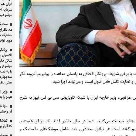
ایران هم 
سرمایه اج
موضوعیت 
سخنگو
مد نظر ای
مشترک دو
مورد توا
پزشکی
الاصول مو
شکل بگیرد
موضوع را 
را به دست
با برخی شرایط، پروتکل الحاقی به پادمان معاهده را بپذیریم افزود: فکر
 و نظارت کامل قابل قبول است و می‌تواند اجرا شود.
یعنی نظر 
وزیر ا
راقچی، وزیر خارجه ایران با شبکه تلویزیونی سی بی اس نیوز به شرح
هرمز را به ۲.۵ میلیون بشکه در روز می‌ر
تنها 
آن وحشت
ته‌ای صحبت می‌کنید. شما در حال حاضر فقط یک توافق هسته‌ای
تماشا 
که قرار ب
روبیو گفته است هر توافق معناداری باید شامل موشک‌های بالستیک و
سردار 