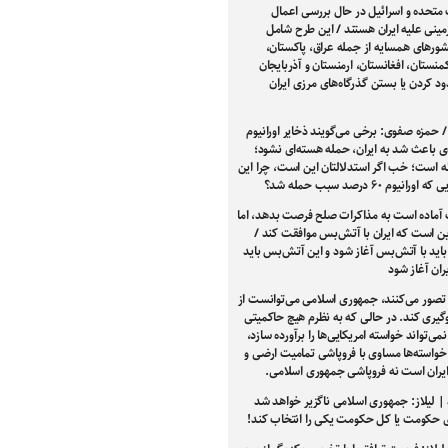
 متحده و اسرائیل در حال بررسی اعمال
مینی علیه ایران هستند / این طرح شامل
ور‌های همسایه از جمله عراق، پاکستان،
کمنستان، افغانستان، ارمنستان و آذربایجان
د کردن یا بستن گذرگاه‌های مرزی ایران
/ حمزه صفوی: برخی می‌گویند ذخایر اورانیوم
دی باعث شد به ایران، حمله هسته‌ای نشود؛
ه است؛ خب اگر استدلالتان این است، چرا این
رانیوم ۶۰ درصد سبب حمله شد؟
 آماده است به مذاکرات صلح فرصت بدهد، اما
ین است که ایران با آتش‌بس موافقت کند /
اید با آتش‌بس آغاز شود و این آتش‌بس باید
ران آغاز شود
تصور می‌کنند، جمهوری اسلامی می‌توانست از
یری کند. در حالی که به نظرم هیچ حاکمیتی
نمی‌تواند خواسته امریکایی‌ها را برآورده سازد،
خواسته‌ها مساوی با فروپاشی تمامیت ارضی و
ایران است نه فروپاشی جمهوری اسلامی.
 | لیلاز: جمهوری اسلامی ناگزیر خواهد شد
ی حکومت یا کل حکومت یکی را انتخاب کند!