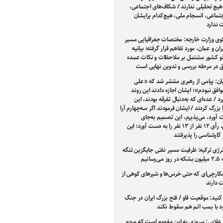
هیچ تحلیلی ندارند / شکاف‌های اجتماعی،
تماعی، انسجام ملی، هیچ‌کدام برایشان
ندارد
ی وزارت خارجه: مختصات جغرافیایی مسیر
ران و عمان، مورد تفاهم قرار گرفته؛ بیانیه
 کشور مشتمل بر ملاحظات و نکات عمده
فق در مرحله بررسی و تدوین نهایی است
ان: پیامی از رهبری منتشر شد که «علی
افق نبودم»؛ ایشان اجازه دادند این روند
 / عده‌ای که به‌دنبال تفرقه بودند، این
بزرگ کردند / ایشان فرمودند اگر سه‌چهارم آرا
 آورد، می‌پذیرم، این تصمیم به‌جای
سه‌چهارم، رأی ۱۲ نفر از ۱۳ نفر را به دست آورد؛ این
کارشناسی را پذیرفتند
نرژی ترکیه: ظرفیت مسیر نفتی جایگزین تنگه
سانیم
شکارچی‌ای که حتی خرس‌ها و شیرهای کوهی از
 دارند
کنید: موقعیت فاو / فتح بزرگ ایران در جنگ
ود با بمب اتم هم سقوط نکند
علایی: پیروزی به این مفهوم است که مردم