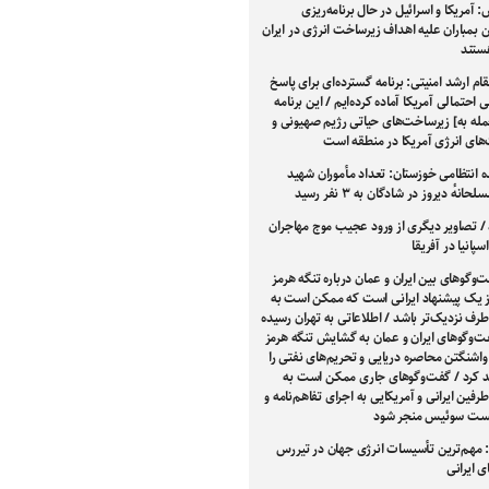
 آمریکا و اسرائیل در حال برنامه‌ریزی
بمباران علیه اهداف زیرساخت انرژی در ایران
هستند
م ارشد امنیتی: برنامه گسترده‌ای برای پاسخ
ی احتمالی آمریکا آماده کرده‌ایم / این برنامه
له به] زیرساخت‌های حیاتی رژیم صهیونی و
های انرژی آمریکا در منطقه است
ه انتظامی خوزستان: تعداد مأموران شهید
انهٔ دیروز در شادگان به ۳ نفر رسید
 / تصاویر دیگری از ورود عجیب موج مهاجران
سپانیا در آفریقا
‌وگوهای بین ایران و عمان درباره تنگه هرمز
یک پیشنهاد ایرانی است که ممکن است به
طرف نزدیک‌تر باشد / اطلاعاتی به تهران رسیده
فت‌وگوهای ایران و عمان به گشایش تنگه هرمز
واشنگتن محاصره دریایی و تحریم‌های نفتی را
د کرد / گفت‌وگوهای جاری ممکن است به
فین ایرانی و آمریکایی به اجرای تفاهم‌نامه و
شست سوئیس منجر شود
 مهم‌ترین تأسیسات انرژی جهان در تیررس
 ایرانی