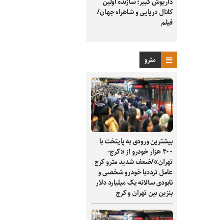
داریوش کبیر؛ سازنده اولین
کانال دریایی و شاهراه جهان/
فیلم
مترو
بیشترین ورودی به پایتخت با
۴۰۰ هزار خودرو از «کرج-
تهران»/ضعف شدید مترو کرج
عامل ترددبا خودرو شخصی و
نابودی سالانه یک میلیارد دلار
بنزین بین تهران و کرج