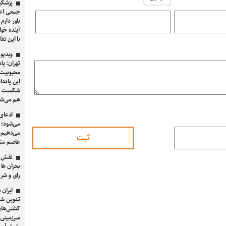
پزشکیا
جمعی اعض
باور دارم
آینده خوا
با این تفا
ویدیو 
تهران: یا
محبوبیت ن
این یادد
شکست برا
هم می‌شو
ادعای 
می‌شود؛ 
می‌دهیم،
عاصم منیر و
نقش گ
بحران ها 
رای و شر
ایران 
تدوین شد
کشتی‌های
سرزمینی ا