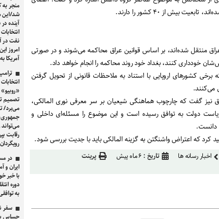
منجر به 
عیت بیش از ۴۰ کشور را دارند.
شد/این م
آینده در 
انتخابات 
نفت در آ
امروز این
 عراق منتقل شده‌اند، بر اساس قوانین عراق محاکمه می‌شوند و در صورتی
آمریکا به پای
‌شان خودداری کنند، بغداد خود روند محاکمه را انجام خواهد داد.
ترامپ
رخی کشورهای اروپایی با استناد به ملاحظات قانونی از تحویل گرفتن
می‌کنند.
«روبیو» 
تصمیم ترا
ق نیز گفت که چارچوب هماهنگی شیعیان بر سر معرفی نوری المالکی،
می‌برد/ 
 ریاست دولت به توافق رسیده است و این موضوع را مسئله‌ای داخلی و
جمهوری‌خ
می‌تواند 
 دانست.
کید کرد که اعتراض واشنگتن به گزینه المالکی باید با جدیت بررسی شود.
رویگردان
اخبار رسانه ها
تاریخ :
۶ ماه پیش
پرینت
در مس
ایران و آ
با خبر خ
به توافق
سفر ن
حساس برا