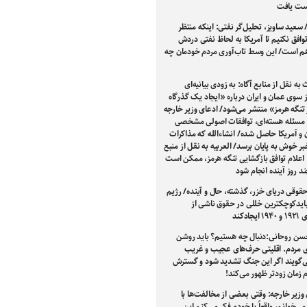
ست یافت
 سعید ساویز، تحلیل‌گر نفتی: اینکه منتظر
توافق نکنیم تا آمریکا به لحاظ نفتی دردش
وهم است/ این وسط تاب‌آوری مردم خودمان چه
به نقل از منابع آگاه: به زودی بیانیه‌ای
سوی عمان و ایران درباره «ایجاد یک گذرگاه
تنگه هرمز» منتشر می‌شود/ ادعای وزیر خارجه
ر مسئله هسته‌ای، توافقات اصولی مشخصی
ن و آمریکا حاصل شده/ انشاءالله که مذاکرات
خبر خوش به پایان برسد/ العربیه به نقل از منبع
: اعلام توافق بازگشایی تنگه هرمز، ممکن است
 روز آینده انجام شود
قوقی دریای خزر، گذشته، حال و آینده/ رژیم
ایدکوچکترین خللی در حقوق ناشی از
جادکند
سن روحانی:دنبال چه هستیم؟ باید روشن
ی مردم. اقلیتی حرف‌های عجیب و غریب
ی‌گویند اگر این جنگ تشدید شود و گسترش
ام زمان زودتر ظهور می‌کند!
وزیر خارجه: وقتی بعضی از مخالفت‌ها با
 می‌خوانم، واقعاً با خودم فکر می‌کنم این