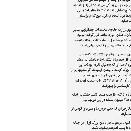
 چه جهانی زندگی می‌کنند / اینها از اقتصاد
هیچ تحلیلی ندارند / شکاف‌های اجتماعی،
تماعی، انسجام ملی، هیچ‌کدام برایشان
ندارد
ی وزارت خارجه: مختصات جغرافیایی مسیر
ران و عمان، مورد تفاهم قرار گرفته؛ بیانیه
 کشور مشتمل بر ملاحظات و نکات عمده
فق در مرحله بررسی و تدوین نهایی است
ان: پیامی از رهبری منتشر شد که «علی
افق نبودم»؛ ایشان اجازه دادند این روند
 / عده‌ای که به‌دنبال تفرقه بودند، این
بزرگ کردند / ایشان فرمودند اگر سه‌چهارم آرا
 آورد، می‌پذیرم، این تصمیم به‌جای
سه‌چهارم، رأی ۱۲ نفر از ۱۳ نفر را به دست آورد؛ این
کارشناسی را پذیرفتند
نرژی ترکیه: ظرفیت مسیر نفتی جایگزین تنگه
سانیم
شکارچی‌ای که حتی خرس‌ها و شیرهای کوهی از
 دارند
کنید: موقعیت فاو / فتح بزرگ ایران در جنگ
ود با بمب اتم هم سقوط نکند