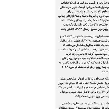
کاهش فوری قیمت سوخت در امریکا نخواهد
وضوع باعث می‌شود قیمت بنزین در ماه‌های
سطوح بالا باقی بماند و پیامدهایی برای
میان‌دوره‌ای امریکا داشته باشد/بازارهای جهانی
غاز جنگ، حاشیه امنیت بیشتری داشتند؛ اما
 حاشیه‌ها با کاهش ذخیره استراتژیک نفت
ین‌ترین سطح از سال ۱۹۸۳، کاهش یافته
 به حامیان مالی به طور خصوصی گفته که در
انتخابات ریاست‌جمهوری ۲۰۲۸، از «ونس» در مقابل
حمایت کنند/ مشاوران هشدار می‌دهند که
مپ نهایی نیست؛ او تنها از درام رقابت لذت
ترامپ تصمیم گرفته که ونس وارث حزب
واه باشد/ عملکرد ضعیف جمهوری‌خواهان
رقبا را ترغیب کند که در برابر انتخاب ترامپ، به
رقابت بپردازند/ روبیو از هر گونه بحث در مورد ۲۰۲۸
 است
ئله هسته‌ای، توافقات اصولی مشخصی میان
مریکا حاصل شده/ انشاءالله که مذاکرات، امروز
وش به پایان برسد/ مهم این است که بر سر یک
دوره انتقالی ۶۰ روزه توافق حاصل شود؛ سپس می‌توان
ی دائمی بین طرفین دست یافت
خست‌وزیر پاکستان به عربستان در مقطعی
ی کل منطقه انجام می‌شود / امنیت منطقه‌ای