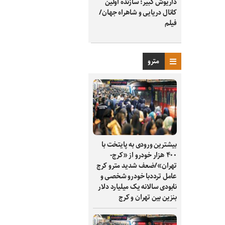
داریوش کبیر؛ سازنده اولین
کانال دریایی و شاهراه جهان/
فیلم
مترو
بیشترین ورودی به پایتخت با
۴۰۰ هزار خودرو از «کرج-
تهران»/ضعف شدید مترو کرج
عامل ترددبا خودرو شخصی و
نابودی سالانه یک میلیارد دلار
بنزین بین تهران و کرج