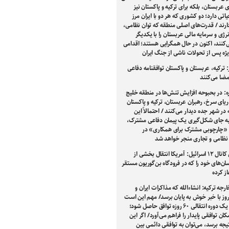
رای عربستان، بلکه برای ترکیه و پاکستان نیز
تی دارد؛ دو کشوری که هر دو با ایران مرز
رند / قدرت‌های اصلی منطقه که توان نظامی،
نرژی و سرمایه مالی عربستان را با یکدیگر
‌کنند، اکنون در حال همگرایی هستند؛ اقدامی
یژه پس از تحولات ناشی از جنگ ایران
: ترکیه، عربستان و پاکستان توافقنامه دفاعی
ضا می‌کنند
ه: در بحبوحه افزایش تنش‌ها در منطقه خلیج
یای سرخ، رهبران عربستان، ترکیه و پاکستان
در شهر جده دیدار می‌کنند / احتمالاً این
جای شکل‌گیری یک پیمان دفاعی مشترک،
 «چارچوبی مشترک برای همکاری» در
 نظامی و تجاری منجر خواهد شد
ادعای کانال ۱۲ اسرائیل: آمریکا انتقال بخشی از
‌های خود را که در فرودگاه بن‌گوریون مستقر
از کرده
ارجه ترکیه: انشاءالله که مذاکرات ایران و
روز با خبر خوش به پایان برسد/ مهم این است
که بر سر یک دوره انتقالی ۶۰ روزه توافق حاصل شود؛
کان توافقی پایدار را فراهم می‌آورد/ اگر این
تیجه برسد، می‌توان به توافقی دائمی بین