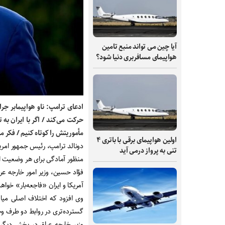
آیا چین می تواند منبع تامین
هواپیمای مسافربری دنیا شود؟
ادعای ترامپ: ناو هواپیمابر ج
حرکت می‌کند / اگر با ایران به
مأموریتش را کوتاه کنیم / فکر م
اولین هواپیمای برقی با باتری ۴
دونالد ترامپ، رئیس جمهور امریک
تنی به پرواز درمی آید
منظور آمادگی برای هر وضعیت 
فؤاد حسین، وزیر امور خارجه عرا
آمریکا و ایران «فاجعه‌بار» خواهد
وی افزود که اختلاف اصلی میان
گسترده‌تری در روابط دو طرف وج
وزیر خارجه عراق در بخش دیگ