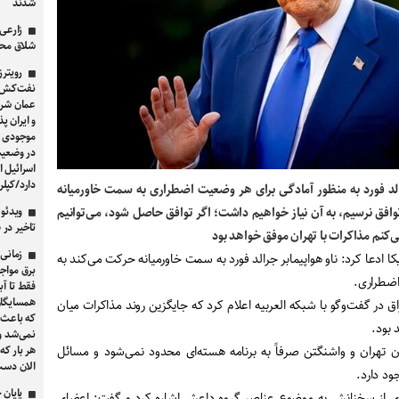
شدند
زارعی،
شلاق محک
رویترز
نفت‌کش بر
عمان شرط 
و ایران پ
موجودی م
اسرائیل ا
دارد/کپلر: تنها ۶ نفت‌کش این هف
رالد فورد به منظور آمادگی برای هر وضعیت اضطراری به سمت خاورمیانه
ویدئو 
 توافق نرسیم، به آن نیاز خواهیم داشت؛ اگر توافق حاصل شود، می‌توانیم
تاخیر در 
ی‌کنم مذاکرات با تهران موفق خواهد بود
زمانی 
ا ادعا کرد: ناو هواپیمابر جرالد فورد به سمت خاورمیانه حرکت می‌کند به
برق مواجه
اضطراری.
فقط تا آ
همسایگان
ق در گفت‌وگو با شبکه العربیه اعلام کرد که جایگزین روند مذاکرات میان
که باعث 
 بود.
نمی‌شد و
هر بار که
 تهران و واشنگتن صرفاً به برنامه هسته‌ای محدود نمی‌شود و مسائل
الان دست
ود دارد.
پایان
ری از سخنانش به موضوع عناصر گروه داعش اشاره کرد و گفت: اعضای