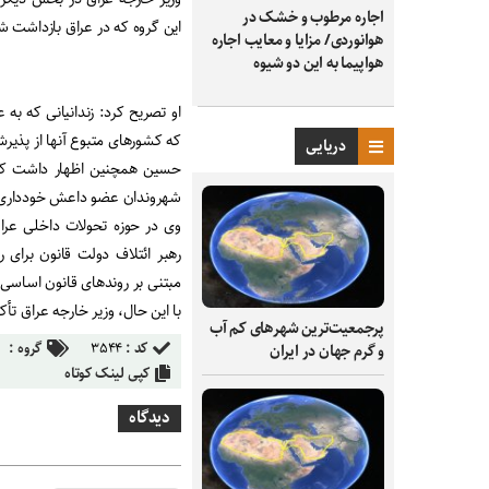
اجاره مرطوب و خشک در
این گروه که در عراق بازداشت شده‌اند، تاب
هوانوردی/ مزایا و معایب اجاره
هواپیما به این دو شیوه
او تصریح کرد: زندانیانی که به
که کشورهای متبوع آنها از پذیرش
دریایی
حسین همچنین اظهار داشت که ب
شهروندان عضو داعش خودداری 
وی در حوزه تحولات داخلی عرا
رهبر ائتلاف دولت قانون برای
مبتنی بر روندهای قانون اساسی
با این حال، وزیر خارجه عراق تأ
پرجمعیت‌ترین شهرهای کم آب
کد :
۳۵۴۴
گروه :
و گرم جهان در ایران
کپی لینک کوتاه
دیدگاه