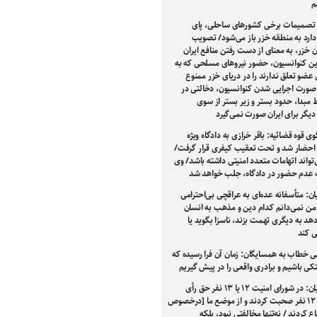
م
ر تصمیمات برخی کشورهای ساحلی، پای
دارد به منطقه خزر باز می‌شود/ تصویب
 خزر، به معنای از دست رفتن منافع ایران
ن کنوانسیون، حضور نیروهای مسلحی که به
عضو تعلق ندارند را در دریای خزر ممنوع
 صورت اجرایی شدن کنوانسیون، دخالتی در
مبدا، حدود بستر و زیر بستر از سوی
یگر برای ایران صورت نمی‌گیرد
 قوه قضائیه: باقر خرازی به دادگاه ویژه
احضار شد و تحت تعقیب کیفری قرار گرفت/
تواند اتهامات متعدد امنیتی داشته باشد/ وی
عدم حضور در دادگاه، جلب خواهد شد
ن: متأسفانه عده‌ای به عراقچی بی‌احترامی
 من نمی‌دانم کدام دین و مذهب به انسان
دهد به دیگری تهمت بزند، ناسزا بگوید یا
ی کند
ی خطاب به همسایگان: زمان آن فرا رسیده که
کی باشیم و برادری واقعی را در پیش گیریم
پزشکیان: در شورای امنیت ۱۲ یا ۱۳ نفر حق رأی
داشتند و ۱۲ نفر صحبت کردند و از موضع ما [درخصوص
اع کردند / نه‌تنها مخالفتی نبود، بلکه