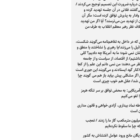
ن درباره ضرورت این تصمیم توجیح می‌کردند /
‌گفتند فلانی در آن جلسه تهدید کرده و
 وادار به پذیرش توافق کرده است؛ مگر آن
 از تهدید من می‌ترسند؟ آیا اگر من تهدید
لاف نظر رهبر معظم انقلاب به طرف من
 که در داخل به تفاهم‌نامه می‌گویند شکست،
یل را می‌زنند/یا رهبری را نشاختند یا منطق و
ن نمی شود؛ ما به آمریکا چه دادیم؟ کلی
اشتیم/ از اقتصاد، از سیاست و از جامعه
ر می دهند؛ من نمی دانم این علم را از کجا
/کنار گود ایستادند و می‌گویند این جوری است
 اگر مشکلی پیش بیاید باز هم می گویند چرا
ی شد/ عقل هم خوب چیزی است
مریکایی: به محض توافق بر سر تنگه هرمز
 لغو می‌کنیم
 نماد بیداری، آزادی‌ خواهی و قانون‌ مداری
ن است
۲ میلیون مترمکعب گاز ما را زدند / تعجب
ه چرا ما سقوط نکرده‌ایم
گان مانع ورود عوامل اغتشاش به کشور