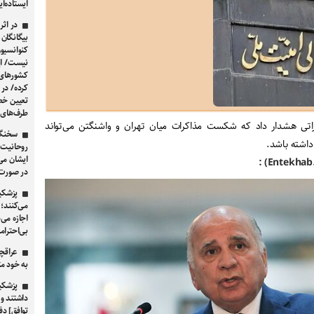
ایستاده‌ای
در اث
بیگانگان 
کنوانسیون
نیست/ ای
کشورهای 
کرده/ در
تعیین خط 
طرف‌های د
اراتی هشدار داد که شکست مذاکرات میان تهران و واشنگتن می‌تواند
سخنگوی
داشته باشد.
روحانیت 
ایشان می‌
در صورت 
پزشکیا
می‌کنند؛
اجازه می‌
بی‌احترام
عراقچ
به خود مت
توافق] دف