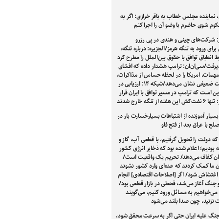
 نماینده مجلس خطاب به باقر خرازی: اگر به
وم شوی حاضرم با وضو آن را اجرا کنم
: شرکت‌های چینی و هندی در پی رزرو
ای ورود به تنگه هرمز/الجزیره: درباره تنگه،
انطباق توافق با حقوق بین‌الملل را مطرح کرد
ذیرفت/سی‌ان‌ان: ترامپ هشدار داده که افشای
همات، امریکا را در لحظه‌ حساس از مذاکرات،
در وضعیت ضعیفی نشان می‌دهد/شبکه ۱۴: ارزیابی در
ین است که ترامپ در مسیر توافق با ایران قرار
ته از تنگه خارج شدند
بسیار آموزنده از اشتباهات بسیارخسارت بار در
صلح با عراق بعد از فتح فاو
که دولت را تحویل گرفتیم، با قطعی آب، گاز و
 بودیم؛ اعلام شده بود که ذخایر انرژی کشور
بان کفاف می‌دهد/ تحریم یک واقعیت است/
 ما کمک کردند که عده‌ای وارد کشور نشوند
اغتشاش شود/ اگر [اصلاحات اقتصادی] انجام
 جنگ آغاز می‌شد، قحطی در بازار قطعی بود/
 می‌خواهیم به مسائل ورود کنیم، می‌گویند
 نزنید، چون صدا بلند می‌شود
 جنگ علیه ایران حتی اگر به سرعت محقق شود،