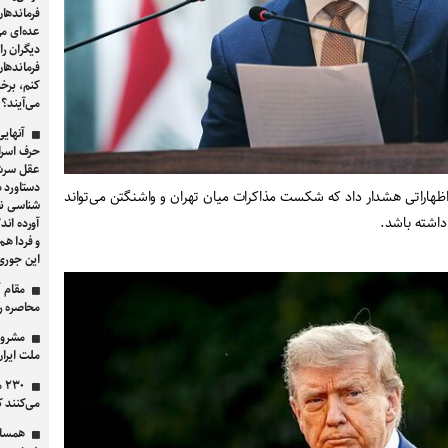
فرماندها
عده‌ای می
دیگران را
فرماندهان
کنم، برخ
می‌آیند؟
آنهایی
حرف اسرائ
عقل سرشا
دستاورد د
ر اظهاراتی هشدار داد که شکست مذاکرات میان تهران و واشنگتن می‌تواند
شناسی نظ
داشته باشد.
آورده اند
و فردا هم
این جور
مقام آ
محاصره را
مشروطه
ملت ایرا
۳۰
می‌کنند ک
همسای