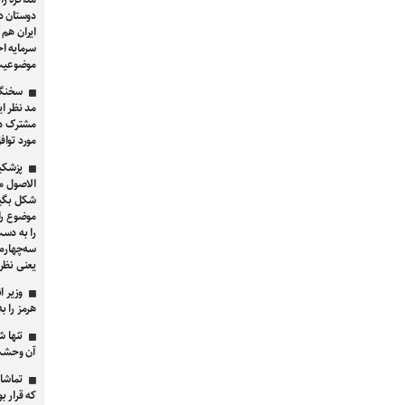
دوستان در
ایران هم 
سرمایه اج
موضوعیت 
سخنگو
مد نظر ای
مشترک دو
مورد توا
پزشکی
الاصول مو
شکل بگیرد
موضوع را 
را به دست
یعنی نظر 
وزیر ا
هرمز را به ۲.۵ میلیون بشکه در روز می‌ر
تنها 
آن وحشت
تماشا 
که قرار ب