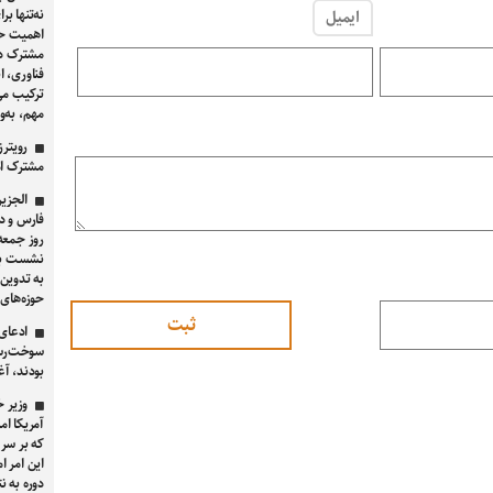
نه‌تنها ب
ایمیل
اهمیت حیا
مشترک دا
فناوری، ا
ترکیب می
مهم، به‌و
رویترز
مشترک ام
الجزیر
فارس و در
روز جمعه 
نشست به 
به تدوین
حوزه‌های
سوخت‌رسان
بودند، آغ
وزیر خ
آمریکا ام
این امر ام
دوره به ن