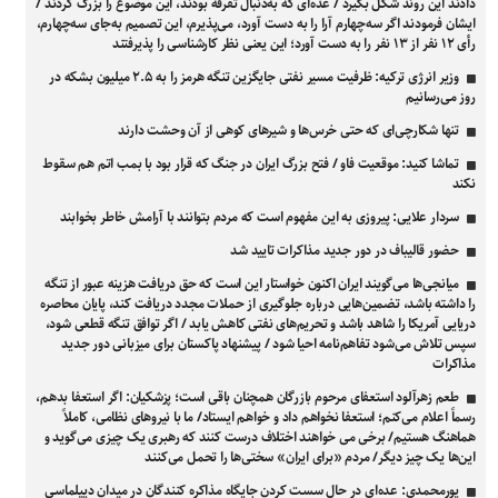
دادند این روند شکل بگیرد / عده‌ای که به‌دنبال تفرقه بودند، این موضوع را بزرگ کردند /
ایشان فرمودند اگر سه‌چهارم آرا را به دست آورد، می‌پذیرم، این تصمیم به‌جای سه‌چهارم،
رأی ۱۲ نفر از ۱۳ نفر را به دست آورد؛ این یعنی نظر کارشناسی را پذیرفتند
وزیر انرژی ترکیه: ظرفیت مسیر نفتی جایگزین تنگه هرمز را به ۲.۵ میلیون بشکه در
روز می‌رسانیم
تنها شکارچی‌ای که حتی خرس‌ها و شیرهای کوهی از آن وحشت دارند
تماشا کنید: موقعیت فاو / فتح بزرگ ایران در جنگ که قرار بود با بمب اتم هم سقوط
نکند
سردار علایی: پیروزی به این مفهوم است که مردم بتوانند با آرامش خاطر بخوابند
حضور قالیباف در دور جدید مذاکرات تایید شد
میانجی‌ها می‌گویند ایران اکنون خواستار این است که حق دریافت هزینه عبور از تنگه
را داشته باشد، تضمین‌هایی درباره جلوگیری از حملات مجدد دریافت کند، پایان محاصره
دریایی آمریکا را شاهد باشد و تحریم‌های نفتی کاهش یابد / اگر توافق تنگه قطعی شود،
سپس تلاش می‌شود تفاهم‌نامه احیا شود / پیشنهاد پاکستان برای میزبانی دور جدید
مذاکرات
طعم زهرآلود استعفای مرحوم بازرگان همچنان باقی است؛ پزشکیان: اگر استعفا بدهم،
رسماً اعلام می‌کنم؛ استعفا نخواهم داد و خواهم ایستاد/ ما با نیروهای نظامی، کاملاً
هماهنگ هستیم/ برخی می خواهند اختلاف درست کنند که رهبری یک چیزی می‌گوید و
این‌ها یک چیز دیگر/ مردم «برای ایران» سختی‌ها را تحمل می‌کنند
پورمحمدی: عده‌ای در حال سست کردن جایگاه مذاکره کنندگان در میدان دیپلماسی