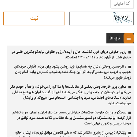
کد امنیتی
تازه ها
رژیم حقوقی دریای خزر، گذشته، حال و آینده/ رژیم حقوقی نبایدکوچکترین خللی در
حقوق ناشی از قراردادهای ۱۹۲۱ و ۱۹۴۰ ایجادکند
دکترحسن روحانی:دنبال چه هستیم؟ باید روشن بشود برای مردم. اقلیتی حرف‌های
عجیب و غریب می‌زنندمی‌گویند اگر این جنگ تشدید شود و گسترش بیابد، امام زمان
زودتر ظهور می‌کند!
معاون وزیر خارجه: وقتی بعضی از مخالفت‌ها با مذاکره را می‌خوانم، واقعاً با خودم فکر
می‌کنم این دوستان در چه جهانی زندگی می‌کنند / اینها از اقتصاد ایران هم هیچ تحلیلی
ندارند / شکاف‌های اجتماعی، سرمایه اجتماعی، انسجام ملی، هیچ‌کدام برایشان
موضوعیت ندارد
سخنگوی وزارت خارجه: مختصات جغرافیایی مسیر مد نظر ایران و عمان، مورد تفاهم
قرار گرفته؛ بیانیه مشترک دو کشور مشتمل بر ملاحظات و نکات عمده مورد توافق در
مرحله بررسی و تدوین نهایی است
پزشکیان: پیامی از رهبری منتشر شد که «علی الاصول موافق نبودم»؛ ایشان اجازه