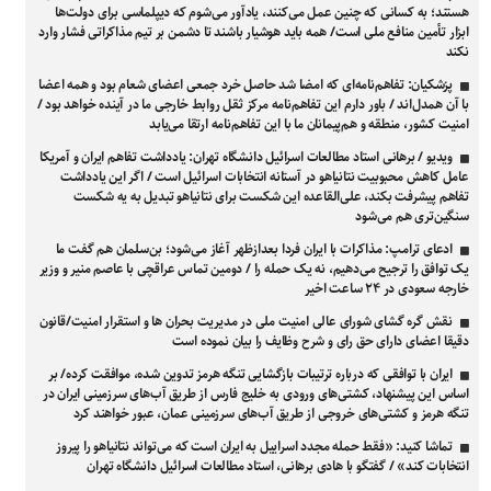
هستند؛ به کسانی که چنین عمل می‌کنند، یادآور می‌شوم که دیپلماسی برای دولت‌ها
ابزار تأمین منافع ملی است/ همه باید هوشیار باشند تا دشمن بر تیم مذاکراتی فشار وارد
نکند
پزشکیان: تفاهم‌نامه‌ای که امضا شد حاصل خرد جمعی اعضای شعام بود و همه اعضا
با آن همدل‌اند / باور دارم این تفاهم‌نامه مرکز ثقل روابط خارجی ما در آینده خواهد بود /
امنیت کشور، منطقه و هم‌پیمانان ما با این تفاهم‌نامه ارتقا می‌یابد
ویدیو / برهانی استاد مطالعات اسرائیل دانشگاه تهران: یادداشت تفاهم ایران و آمریکا
عامل کاهش محبوبیت نتانیاهو در آستانه انتخابات اسرائیل است / اگر این یادداشت
تفاهم پیشرفت بکند، علی‌القاعده این شکست برای نتانیاهو تبدیل به یه شکست
سنگین‌تری هم می‌شود
ادعای ترامپ: مذاکرات با ایران فردا بعدازظهر آغاز می‌شود؛ بن‌سلمان هم گفت ما
یک توافق را ترجیح می‌دهیم، نه یک حمله را / دومین تماس عراقچی با عاصم منیر و وزیر
خارجه سعودی در ۲۴ ساعت اخیر
نقش گره گشای شورای عالی امنیت ملی در مدیریت بحران ها و استقرار امنیت/قانون
دقیقا اعضای دارای حق رای و شرح وظایف را بیان نموده است
ایران با توافقی که درباره ترتیبات بازگشایی تنگه هرمز تدوین شده، موافقت کرده/ بر
اساس این پیشنهاد، کشتی‌های ورودی به خلیج فارس از طریق آب‌های سرزمینی ایران در
تنگه هرمز و کشتی‌های خروجی از طریق آب‌های سرزمینی عمان، عبور خواهند کرد
تماشا کنید: «فقط حمله مجدد اسراییل به ایران است که می‌تواند نتانیاهو را پیروز
انتخابات کند» / گفتگو با هادی برهانی، استاد مطالعات اسرائیل دانشگاه تهران