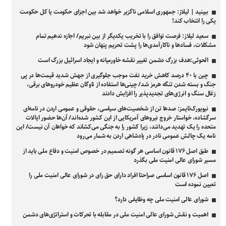
ببینید | لیلاز: جمهوری اسلامی ناگزیر خواهد شد بین اجزای حکومت یا کل حکومت
یکی را انتخاب کند!
سعید لیلاز: فرصت توافق را با تخریب یکدیگر از بین نبریم/ اجازه ندهیم تمام
مشکلات، فسادها و ناکارآمدی‌ها را پشت تحریم پنهان شود
الحوثی:هدف بزرگ دشمن تغییر نقشه خاورمیانه و ایجاد اسرائیل بزرگ است
چین با ۴۰ درصد کاهش خرید نفت موجب جلوگیری از جهش شدید قیمت‌ها در پی
جنگ و بسته شدن تنگه هرمز شد/ چینی‌ها استفاده از ناوگان عظیم خودرو‌های برقی،
زغال سنگ و انرژی‌های تجدیدپذیر را افزایش دادند
نیویورک‌تایمز: صدها تن از شخصیت‌های سیاسی، حقوقی و عمومی اردن در نامه‌ای
سرگشاده، خواستار خروج نیروهای آمریکایی از این کشور شده‌اند/ آن‌ها حضور ایالات
متحده را یک تهدید می‌دانند، زیرا کشور را به جنگی می‌کشاند که خواهان آن نیست/ این
نامه یک چالش عمومی نادر در پادشاهی اردن به شمار می‌رود
طبق اصل ۱۷۶ قانون اساسی هر گونه تصمیم در خصوص امنیت و دفاع ملی باید از
مسیر شورای عالی امنیت ملی بگذرد
اصل ۱۷۶ قانون اساسی صراحتا افراد دارای حق رای در شورای عالی امنیت ملی را
تعیین نموده است
شورای عالی امنیت ملی چه وظایفی دارد؟
اهمیت و نقش شورای عالی امنیت ملی در مقابله با تحرکات و استراتژی‌های دشمن