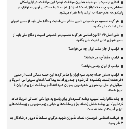
ادعای ترامپ: با لغو حمله به ایران موافقت کردم/ این موافقت، در ازای امکان
دستیابی سریع به یک توافق است/ اسرائیل نیز به شرط دستیابی فوری به توافق، در
پایبندی به عدم حمله به ایران، با ما همراه می‌شود
هر گونه تصمیم در خصوص تامین منافع ملی،امنیت و دفاع ملی باید از مسیر شورای
عالی امنیت ملی بگذرد
طبق اصل ۱۷۶ قانون اساسی هر گونه تصمیم در خصوص امنیت و دفاع ملی باید از
مسیر شورای عالی امنیت ملی بگذرد
ترامپ از جان ملت ایران چه می‌خواهد؟
ترامپ دقیقاً چه می‌خواهد؟
ترامپ از ایران چه می‌خواهد؟
ترامپ دستور حمله جدید علیه ایران را صادر کرده؛ این حمله ممکن است از همین
آخر هفته (شنبه، یکشنبه) آغاز شود و چند روز ادامه پیدا کند/ ادعای سی‌بی‌اس: آمریکا و
اسرائیل در حال برنامه‌ریزی شدیدترین بمباران علیه اهداف زیرساخت انرژی در ایران تا
امروز هستند
یک مقام ارشد امنیتی: برنامه گسترده‌ای برای پاسخ به دیوانگی احتمالی آمریکا آماده
کرده‌ایم / این برنامه شامل [حمله به] زیرساخت‌های حیاتی رژیم صهیونی و زیرساخت‌های
انرژی آمریکا در منطقه است
فرمانده انتظامی خوزستان: تعداد مأموران شهید درگیری مسلحانهٔ دیروز در شادگان به
۳ نفر رسید