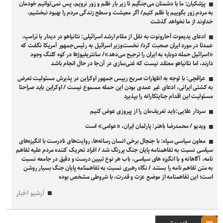
پزشکیان: ما با دشمنان می‌جنگیم تا زیر بار ظلم و زور نرویم، پس نمی‌توانیم خودمان
به مردم زور بگوییم یا ظلم کنیم/ اگر معیشت و سطح زندگی مردم را بهبود نبخشیم،
خداوند از ما نخواهد گذشت
ادعای یدیعوت آحارونوت به نقل از مقام ارشد اسرائیلی: نتانیاهو در دیدار با ترامپ،
عمدتا در مورد ایران صحبت کرد/ نخست‌وزیر اسرائیل به رئیس‌جمهور آمریکا نگفت که
«اسرائیل حمله دوباره به ایران را ترجیح می‌دهد»/ سانتریفیوژ‌ها در کوه کلنگ وجود
دارند، اما نتانیاهو معتقد نیست که غنی‌سازی در آن‌جا در حال انجام باشد
عراقچی: با توجه به اظهارات صریح رییس جمهور اوکراین در پذیرش مسئولیت تعرض
به کشتی ایرانی، ادعای غیر عمدی بودن این حمله مسموع نیست / اوکراین باید صراحتا
مسئولیت این اقدام جنایتکارانه را بپذیرد
سردار علایی:باید تعریف‌مان را از پیروزی عوض کنیم
ویدیو / محمدرضا باهنر: پارلمان ایران، «عوامی» است
معاون سیاسی سپاه: با جنجال برخی انسان رسانه‌ها، روایت‌های نادرست با انگیزه‌های
سیاسی نسبت به تفاهمنامه پایان جنگ پررنگ شد / افراد تحریک کننده مردم علیه تفاهم
نامه، آگاهانه و با انگیزه های سیاسی، باب هر نوع تبیین درست و دقیق در جامعه نسبت
به متن تفاهم نامه را بستند / نگاه رهبری نسبت به تفاهمنامه‌ پایان جنگ بسیار روشن
است؛ این تفاهمنامه از موضع عزت و قدرت، با شروطی مشخص بوده
آرشیو اخبار