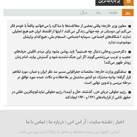
پر بازدیدترین
روز
هفته
ماه
سال
معاون وزیر خارجه: وقتی بعضی از مخالفت‌ها با مذاکره را می‌خوانم، واقعاً با خودم فکر
می‌کنم این دوستان در چه جهانی زندگی می‌کنند / اینها از اقتصاد ایران هم هیچ تحلیلی
ندارند / شکاف‌های اجتماعی، سرمایه اجتماعی، انسجام ملی، هیچ‌کدام برایشان
موضوعیت ندارد
دکترحسن روحانی:دنبال چه هستیم؟ باید روشن بشود برای مردم. اقلیتی حرف‌های
عجیب و غریب می‌زنندمی‌گویند اگر این جنگ تشدید شود و گسترش بیابد، امام زمان
زودتر ظهور می‌کند!
سخنگوی وزارت خارجه: مختصات جغرافیایی مسیر مد نظر ایران و عمان، مورد تفاهم
قرار گرفته؛ بیانیه مشترک دو کشور مشتمل بر ملاحظات و نکات عمده مورد توافق در
مرحله بررسی و تدوین نهایی است
رژیم حقوقی دریای خزر، گذشته، حال و آینده/ رژیم حقوقی نبایدکوچکترین خللی در
حقوق ناشی از قراردادهای ۱۹۲۱ و ۱۹۴۰ ایجادکند
اخبار
نقشه سایت
آر اس اس
درباره ما
تماس با ما
تمامی حقوق این سایت محفوظ و متعلق به پایگاه ترابر نیوز می باشد.