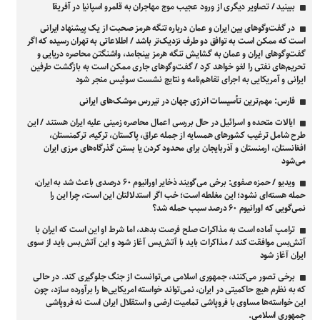
ببینید / تصاویر دیگری از ورود عجیب موج مهاجران به قلمرو اسپانیا در آفریقا
در گفت‌وگوهای بین ایران و عمان درباره تنگه هرمز صحبت از یک پیشنهاد ایرانی
است که ممکن است به توافق دو طرف نزدیک‌تر باشد / اطلاعاتی به تهران رسیده که اگر
گفت‌وگوهای ایران و عمان به گشایش تنگه هرمز بینجامد، واشنگتن محاصره دریایی و
تحریم‌های نفتی را لغو خواهد کرد / گفت‌وگوهای جاری ممکن است به بازگشت طرفین
ایرانی و آمریکایی به اجرای تفاهم‌نامه و نتایج نشست سوئیس منجر شود
فارس: مهم‌ترین تأسیسات انرژی جهان در تیررس موشک‌های ایرانی
ایالات متحده و اسرائیل در حال بررسی اعمال محاصره زمینی علیه ایران هستند / این
طرح شامل ترغیب کشور‌های همسایه از جمله عراق، پاکستان، ترکیه، ترکمنستان،
افغانستان، ارمنستان و آذربایجان برای محدود کردن یا بستن گذرگاه‌های مرزی ایران
می‌شود
ویدیو / حمزه صفوی: برخی می‌گویند ذخایر اورانیوم ۶۰ درصدی باعث شد به ایران،
حمله هسته‌ای نشود؛ این مغلطه است؛ خب اگر استدلالتان این است، چرا این را
نمی‌گویی که اورانیوم ۶۰ درصد سبب حمله شد؟
ترامپ آماده است به مذاکرات صلح فرصت بدهد، اما شرط او این است که ایران با
آتش‌بس موافقت کند / مذاکرات باید با آتش‌بس آغاز شود و این آتش‌بس باید از سوی
ایران آغاز شود
برخی تصور می‌کنند، جمهوری اسلامی می‌توانست از جنگ جلوگیری کند. در حالی
که به نظرم هیچ حاکمیتی در ایران، نمی‌تواند خواسته امریکایی‌ها را برآورده سازد، چون
این خواسته‌ها مساوی با فروپاشی تمامیت ارضی و استقلال ایران است نه فروپاشی
جمهوری اسلامی.