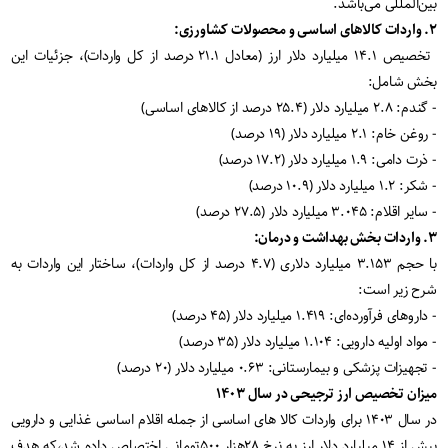
بین‌المللی می‌باشد.
۲. واردات کالاهای اساسی و محصولات کشاورزی:
تخصیص ۱۴.۱ میلیارد دلار ارز (معادل ۲۱.۱ درصد از کل واردات)، جزئیات این
بخش شامل:
- گندم: ۲.۸ میلیارد دلار (۲۵.۴ درصد از کالاهای اساسی)
- روغن خام: ۲.۱ میلیارد دلار (۱۹ درصد)
- ذرت دامی: ۱.۹ میلیارد دلار (۱۷.۲ درصد)
- شکر: ۱.۲ میلیارد دلار (۱۰.۹ درصد)
- سایر اقلام: ۳.۰۴۵ میلیارد دلار (۲۷.۵ درصد)
۳. واردات بخش بهداشت و درمان:
با حجم ۳.۱۵۳ میلیارد دلاری (۴.۷ درصد از کل واردات)، ساختار این واردات به
شرح زیر است:
- داروهای فرآورده‌ای: ۱.۴۱۹ میلیارد دلار (۴۵ درصد)
- مواد اولیه دارویی: ۱.۱۰۴ میلیارد دلار (۳۵ درصد)
- تجهیزات پزشکی و بیمارستانی: ۰.۶۳ میلیارد دلار (۲۰ درصد)
میزان تخصیص ارز ترجیحی در سال ۱۴۰۳
در سال ۱۴۰۳ برای واردات کالا های اساسی از جمله اقلام اساسی غذایی و دارویی
بیش از ۱۴ میلیارد دلار ارز به نرخ ۲۸هزار ۵۰۰تومانی اختصاص داده شد،که هدف