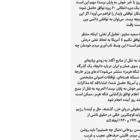
روز با خبر خوش به پایان برسد/ مهم این است
که بر سر یک دوره انتقالی ۶۰ روزه توافق حاصل شود؛
کان توافقی پایدار را فراهم می‌آورد/ اگر این
تیجه برسد، می‌توان به توافقی دائمی بین
ست یافت
 سعید ساویز، تحلیل‌گر نفتی: اینکه منتظر
توافق نکنیم تا آمریکا به لحاظ نفتی دردش
وهم است/ این وسط تاب‌آوری مردم خودمان چه
به نقل از منابع آگاه: به زودی بیانیه‌ای
سوی عمان و ایران درباره «ایجاد یک گذرگاه
تنگه هرمز» منتشر می‌شود/ ادعای وزیر خارجه
ر مسئله هسته‌ای، توافقات اصولی مشخصی
ن و آمریکا حاصل شده/ انشاءالله که مذاکرات
خبر خوش به پایان برسد/ العربیه به نقل از منبع
: اعلام توافق بازگشایی تنگه هرمز، ممکن است
 روز آینده انجام شود
قوقی دریای خزر، گذشته، حال و آینده/ رژیم
ایدکوچکترین خللی در حقوق ناشی از
جادکند
سن روحانی:دنبال چه هستیم؟ باید روشن
ی مردم. اقلیتی حرف‌های عجیب و غریب