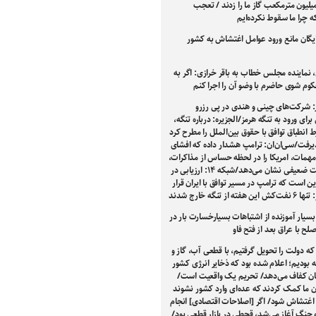
۲ میلیون مترمکعب گاز ما را زدند / تعجب
ه چرا ما سقوط نکرده‌ایم
گان مانع ورود عوامل اغتشاش به کشور
 نماینده مجلس خطاب به باقر خرازی: اگر به
وم شوی حاضرم با وضو آن را اجرا کنم
: شرکت‌های چینی و هندی در پی رزرو
ای ورود به تنگه هرمز/الجزیره: درباره تنگه،
انطباق توافق با حقوق بین‌الملل را مطرح کرد
ذیرفت/سی‌ان‌ان: ترامپ هشدار داده که افشای
همات، امریکا را در لحظه‌ حساس از مذاکرات،
در وضعیت ضعیفی نشان می‌دهد/شبکه ۱۴: ارزیابی در
ین است که ترامپ در مسیر توافق با ایران قرار
ته از تنگه خارج شدند
بسیار آموزنده از اشتباهات بسیارخسارت بار در
صلح با عراق بعد از فتح فاو
که دولت را تحویل گرفتیم، با قطعی آب، گاز و
 بودیم؛ اعلام شده بود که ذخایر انرژی کشور
بان کفاف می‌دهد/ تحریم یک واقعیت است/
 ما کمک کردند که عده‌ای وارد کشور نشوند
اغتشاش شود/ اگر [اصلاحات اقتصادی] انجام
 جنگ آغاز می‌شد، قحطی در بازار قطعی بود/