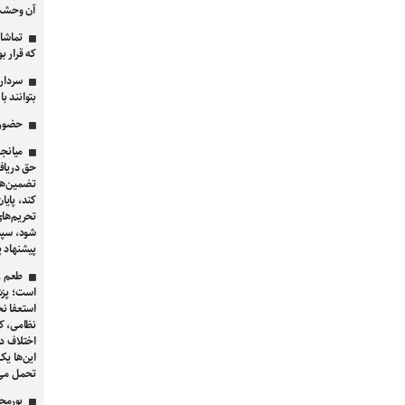
آن وحشت
تماشا 
که قرار ب
سردار 
بتوانند ب
حضور ق
میانجی
حق دریافت
تضمین‌ها
کند، پایا
تحریم‌های
شود، سپس
پیشنهاد پ
طعم زه
است؛ پزشک
استعفا نخ
نظامی، ک
اختلاف د
این‌ها یک
تحمل می‌
پورمح