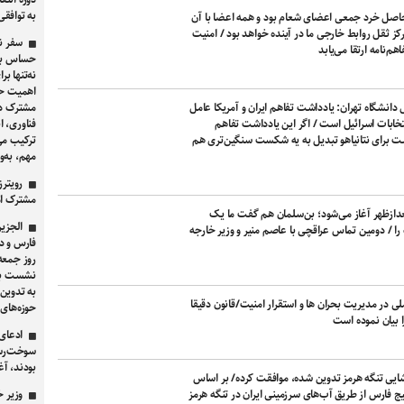
به توافق
 حاصل خرد جمعی اعضای شعام بود و همه اعضا با آن
مرکز ثقل روابط خارجی ما در آینده خواهد بود / امنیت
سفر ن
هم‌نامه ارتقا می‌یابد
حساس برا
نه‌تنها ب
اهمیت حیا
ل دانشگاه تهران: یادداشت تفاهم ایران و آمریکا عامل
مشترک دا
تخابات اسرائیل است / اگر این یادداشت تفاهم
فناوری، ا
ت برای نتانیاهو تبدیل به یه شکست سنگین‌تری هم
ترکیب می
مهم، به‌و
رویترز
مشترک ام
 بعدازظهر آغاز می‌شود؛ بن‌سلمان هم گفت ما یک
الجزیر
را / دومین تماس عراقچی با عاصم منیر و وزیر خارجه
فارس و در
روز جمعه 
نشست به 
به تدوین
 در مدیریت بحران ها و استقرار امنیت/قانون دقیقا
حوزه‌های
 بیان نموده است
سوخت‌رسان
بودند، آغ
ازگشایی تنگه هرمز تدوین شده، موافقت کرده/ بر اساس
ج فارس از طریق آب‌های سرزمینی ایران در تنگه هرمز
وزیر خ