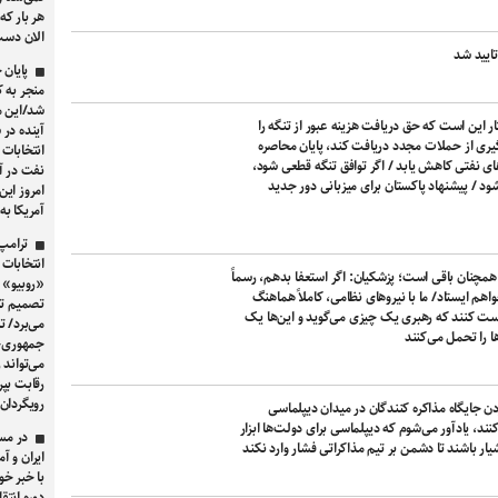
هر بار که
الان دست
ایید شد
پایان
منجر به 
شد/این م
ار این است که حق دریافت هزینه عبور از تنگه را
آینده در 
یری از حملات مجدد دریافت کند، پایان محاصره
انتخابات 
های نفتی کاهش یابد / اگر توافق تنگه قطعی شود،
نفت در آ
د / پیشنهاد پاکستان برای میزبانی دور جدید
امروز این
آمریکا به پای
ترامپ
همچنان باقی است؛ پزشکیان: اگر استعفا بدهم، رسماً
«روبیو» 
اهم ایستاد/ ما با نیروهای نظامی، کاملاً هماهنگ
تصمیم ترا
ت کنند که رهبری یک چیزی می‌گوید و این‌ها یک
می‌برد/ 
ا را تحمل می‌کنند
جمهوری‌خ
می‌تواند 
رویگردان
جایگاه مذاکره کنندگان در میدان دیپلماسی
د، یادآور می‌شوم که دیپلماسی برای دولت‌ها ابزار
در مس
ار باشند تا دشمن بر تیم مذاکراتی فشار وارد نکند
ایران و آ
با خبر خ