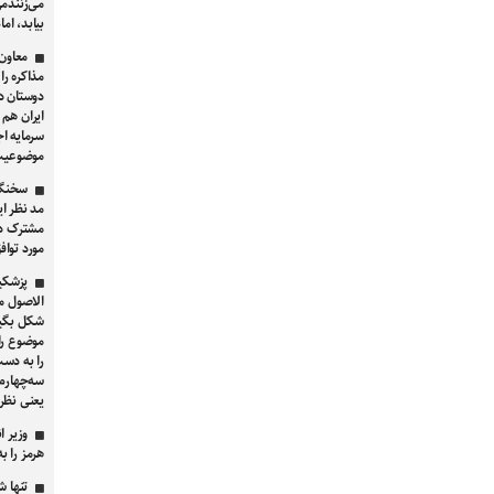
می‌زنندم
بیابد، ام
معاون 
مذاکره را
دوستان در
ایران هم 
سرمایه اج
موضوعیت 
سخنگو
مد نظر ای
مشترک دو
مورد توا
پزشکی
الاصول مو
شکل بگیرد
موضوع را 
را به دست
یعنی نظر 
وزیر ا
هرمز را به ۲.۵ میلیون بشکه در روز می‌ر
تنها 