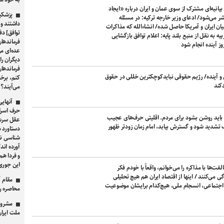
بیانیه‌ای مشترک از سوی عمان و ایران درباره «ایجاد
 می‌شود/ ادعای وزیر خارجه ترکیه: در مسئله
 ایران و آمریکا حاصل شده/ انشاءالله که مذاکرات
توافق] دف
یه به نقل از منبع بلند پایه: اعلام توافق بازگشایی
فرماندها
 آینده انجام شود
عده‌ای می
دیگران را
فرماندهان
و آینده/ رژیم حقوقی نبایدکوچکترین خللی در حقوق
کنم، برخ
می‌آیند؟
آنهایی
حرف اسرائ
اید روشن بشود برای مردم. اقلیتی حرف‌های عجیب
عقل سرشا
 تشدید شود و گسترش بیابد، امام زمان زودتر ظهور
دستاورد د
شناسی نظ
آورده اند
و فردا هم
این جور
ت‌ها با مذاکره را می‌خوانم، واقعاً با خودم فکر
 می‌کنند / اینها از اقتصاد ایران هم هیچ تحلیلی
مقام آ
 اجتماعی، انسجام ملی، هیچ‌کدام برایشان موضوعیت
محاصره را
مشروطه
ملت ایرا