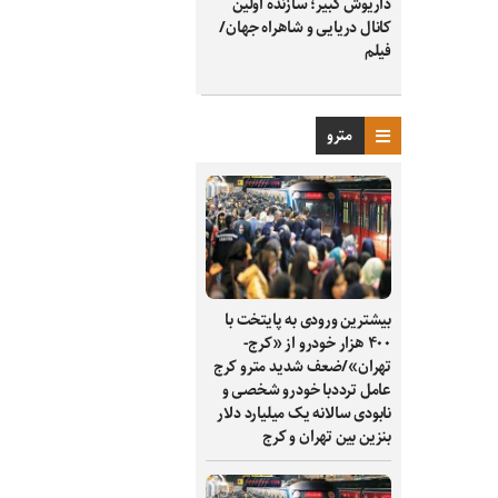
داریوش کبیر؛ سازنده اولین
کانال دریایی و شاهراه جهان/
فیلم
مترو
بیشترین ورودی به پایتخت با
۴۰۰ هزار خودرو از «کرج-
تهران»/ضعف شدید مترو کرج
عامل ترددبا خودرو شخصی و
نابودی سالانه یک میلیارد دلار
بنزین بین تهران و کرج