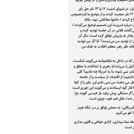
پزشکیان: در شورای امنیت ۱۲ یا ۱۳ نفر حق رأی
داشتند و ۱۲ نفر صحبت کردند و از موضع ما [درخصوص
اع کردند / نه‌تنها مخالفتی نبود، بلکه
ن درباره ضرورت این تصمیم توجیح می‌کردند /
‌گفتند فلانی در آن جلسه تهدید کرده و
 وادار به پذیرش توافق کرده است؛ مگر آن
 از تهدید من می‌ترسند؟ آیا اگر من تهدید
لاف نظر رهبر معظم انقلاب به طرف من
 که در داخل به تفاهم‌نامه می‌گویند شکست،
یل را می‌زنند/یا رهبری را نشاختند یا منطق و
ن نمی شود؛ ما به آمریکا چه دادیم؟ کلی
اشتیم/ از اقتصاد، از سیاست و از جامعه
ر می دهند؛ من نمی دانم این علم را از کجا
/کنار گود ایستادند و می‌گویند این جوری است
 اگر مشکلی پیش بیاید باز هم می گویند چرا
ی شد/ عقل هم خوب چیزی است
مریکایی: به محض توافق بر سر تنگه هرمز
 لغو می‌کنیم
 نماد بیداری، آزادی‌ خواهی و قانون‌ مداری
ن است