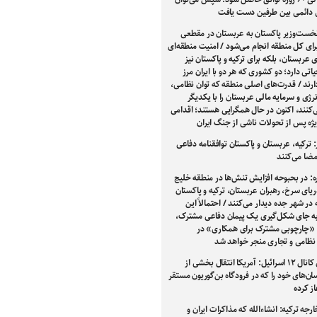
ی دائمی بین طرفین دست یافت
خست‌وزیر پاکستان به عربستان در مقطعی
ی کل منطقه انجام می‌شود / امنیت منطقه‌ای
رای عربستان، بلکه برای ترکیه و پاکستان نیز
تی دارد؛ دو کشوری که هر دو با ایران مرز
رند / قدرت‌های اصلی منطقه که توان نظامی،
نرژی و سرمایه مالی عربستان را با یکدیگر
‌کنند، اکنون در حال همگرایی هستند؛ اقدامی
یژه پس از تحولات ناشی از جنگ ایران
: ترکیه، عربستان و پاکستان توافقنامه دفاعی
ضا می‌کنند
ه: در بحبوحه افزایش تنش‌ها در منطقه خلیج
یای سرخ، رهبران عربستان، ترکیه و پاکستان
در شهر جده دیدار می‌کنند / احتمالاً این
جای شکل‌گیری یک پیمان دفاعی مشترک،
 «چارچوبی مشترک برای همکاری» در
 نظامی و تجاری منجر خواهد شد
ادعای کانال ۱۲ اسرائیل: آمریکا انتقال بخشی از
‌های خود را که در فرودگاه بن‌گوریون مستقر
از کرده
ارجه ترکیه: انشاءالله که مذاکرات ایران و