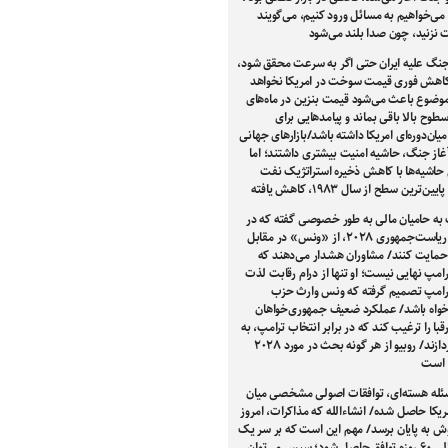
 می‌خواهیم به مسائل ورود کنیم، می‌گویند
 نزنید، چون صدا بلند می‌شود
 جنگ علیه ایران حتی اگر به سرعت محقق شود،
کاهش فوری قیمت سوخت در امریکا نخواهد
وضوع باعث می‌شود قیمت بنزین در ماه‌های
سطوح بالا باقی بماند و پیامدهایی برای
میان‌دوره‌ای امریکا داشته باشد/بازارهای جهانی
غاز جنگ، حاشیه امنیت بیشتری داشتند؛ اما
 حاشیه‌ها با کاهش ذخیره استراتژیک نفت
ین‌ترین سطح از سال ۱۹۸۳، کاهش یافته
 به حامیان مالی به طور خصوصی گفته که در
انتخابات ریاست‌جمهوری ۲۰۲۸، از «ونس» در مقابل
حمایت کنند/ مشاوران هشدار می‌دهند که
مپ نهایی نیست؛ او تنها از درام رقابت لذت
ترامپ تصمیم گرفته که ونس وارث حزب
واه باشد/ عملکرد ضعیف جمهوری‌خواهان
رقبا را ترغیب کند که در برابر انتخاب ترامپ، به
رقابت بپردازند/ روبیو از هر گونه بحث در مورد ۲۰۲۸
 است
ئله هسته‌ای، توافقات اصولی مشخصی میان
مریکا حاصل شده/ انشاءالله که مذاکرات، امروز
وش به پایان برسد/ مهم این است که بر سر یک
دوره انتقالی ۶۰ روزه توافق حاصل شود؛ سپس می‌توان