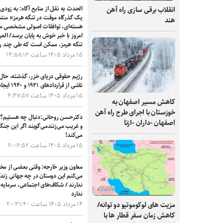
الحدث به نقل از منابع آگاه: به زودی 
انقلاب برقی‌ سازی راه‌ آهن
یک گذرگاه موقت در تنگه هرمز» منتشر
هند
هسته‌ای، توافقات اصولی مشخصی میان
امروز با خبر خوش به پایان برسد/ العرب
تنگه هرمز، ممکن است که طی چند روز
۱۵ مرداد ۱۴۰۵ ساعت ۱۴:۵۸:۱۲
رژیم حقوقی دریای خزر، گذشته، حال 
ناشی از قراردادهای ۱۹۲۱ و ۱۹۴۰ ایجادکند
۱۵ مرداد ۱۴۰۵ ساعت ۶:۴۷:۵۷
کاهش مسیر اصفهان به
خوزستان با اجرای طرح راه آهن
دکترحسن روحانی:دنبال چه هستیم؟ ب
اصفهان -داران -ازنا
و غریب می‌زنندمی‌گویند اگر این جنگ
می‌کند!
۱۵ مرداد ۱۴۰۵ ساعت ۶:۰۶:۵۲
معاون وزیر خارجه: وقتی بعضی از مخالف
می‌کنم این دوستان در چه جهانی زندگی
ندارند / شکاف‌های اجتماعی، سرمایه
ندارد
۱۴ مرداد ۱۴۰۵ ساعت ۲۰:۳۱:۴۰
مزیت های لوکوموتیو دو توانه/
کاهش زمان سفر قطار ها با