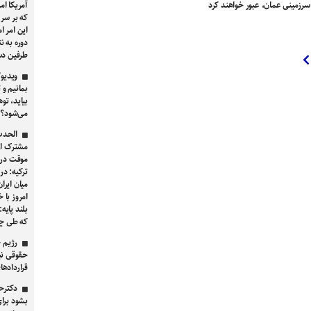
رزمینی عمان، عبور خواهند کرد
آمریکا ام
این امر ام
دوره به ن
طرفین د
ویدیو/
بمانیم و 
بیاید، ت
می‌شود؟
الحدث 
مشترک از 
موقت در 
ترکیه: د
میان ایرا
امروز با 
بلند پایه
که طی چند
رژیم ح
حقوقی نب
قراردادهای ۱۹۲۱ و ۱۹۴۰ ای
دکترح
بشود برا