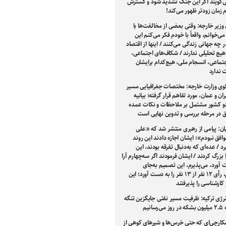
ی‌گویند اگر این جنگ تشدید شود و گسترش
ام زمان زودتر ظهور می‌کند!
وزیر خارجه: وقتی بعضی از مخالفت‌ها با
 می‌خوانم، واقعاً با خودم فکر می‌کنم این
 چه جهانی زندگی می‌کنند / اینها از اقتصاد
هیچ تحلیلی ندارند / شکاف‌های اجتماعی،
تماعی، انسجام ملی، هیچ‌کدام برایشان
ندارد
ی وزارت خارجه: مختصات جغرافیایی مسیر
ران و عمان، مورد تفاهم قرار گرفته؛ بیانیه
 کشور مشتمل بر ملاحظات و نکات عمده
فق در مرحله بررسی و تدوین نهایی است
ان: پیامی از رهبری منتشر شد که «علی
افق نبودم»؛ ایشان اجازه دادند این روند
 / عده‌ای که به‌دنبال تفرقه بودند، این
بزرگ کردند / ایشان فرمودند اگر سه‌چهارم آرا
 آورد، می‌پذیرم، این تصمیم به‌جای
سه‌چهارم، رأی ۱۲ نفر از ۱۳ نفر را به دست آورد؛ این
کارشناسی را پذیرفتند
نرژی ترکیه: ظرفیت مسیر نفتی جایگزین تنگه
سانیم
شکارچی‌ای که حتی خرس‌ها و شیرهای کوهی از