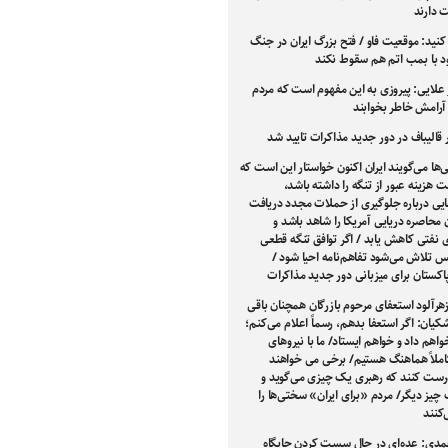
 دارند
کنید: موقعیت فاو / فتح بزرگ ایران در جنگ
ود با بمب اتم هم سقوط نکند
علایی: پیروزی به این مفهوم است که مردم
ا آرامش خاطر بخوابند
الیباف در دور جدید مذاکرات تایید شد
‌ها می‌گویند ایران اکنون خواستار این است که
 هزینه عبور از تنگه را داشته باشد،
یی درباره جلوگیری از حملات مجدد دریافت
ن محاصره دریایی آمریکا را شاهد باشد و
 نفتی کاهش یابد / اگر توافق تنگه قطعی
 تلاش می‌شود تفاهم‌نامه احیا شود /
اکستان برای میزبانی دور جدید مذاکرات
رآلود استعفای مرحوم بازرگان همچنان باقی
یان: اگر استعفا بدهم، رسماً اعلام می‌کنم؛
واهم داد و خواهم ایستاد/ ما با نیروهای
املاً هماهنگ هستیم/ برخی می خواهند
رست کنند که رهبری یک چیزی می‌گوید و
 چیز دیگر/ مردم «برای ایران» سختی‌ها را
کنند
مدی: عده‌ای در حال سست کردن جایگاه