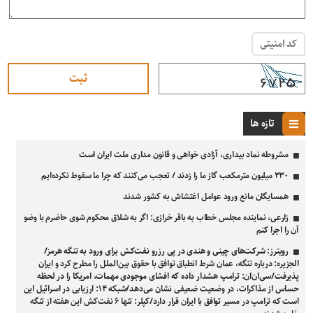
کد امنیتی
تازه ها
مشروطه نماد بیداری، آزادی‌ خواهی و قانون‌ مداری ملت ایران است
۲۳۰ میلیون مترمکعب گاز ما را زدند / تعجب می‌کنند که چرا ما سقوط نکرده‌ایم
همسایگان مانع ورود عوامل اغتشاش به کشور شدند
زارعی، نماینده مجلس خطاب به باقر خرازی: اگر به شلاق محکوم شوی حاضرم با وضو
آن را اجرا کنم
رویترز: شرکت‌های چینی و هندی در پی رزرو نفت‌کش برای ورود به تنگه هرمز/
الجزیره: درباره تنگه، عمان شرط انطباق توافق با حقوق بین‌الملل را مطرح کرد و ایران
پذیرفت/سی‌ان‌ان: ترامپ هشدار داده که افشای موجودی مهمات، امریکا را در لحظه‌
حساس از مذاکرات، در وضعیت ضعیفی نشان می‌دهد/شبکه ۱۴: ارزیابی در اسرائیل این
است که ترامپ در مسیر توافق با ایران قرار دارد/کپلر: تنها ۶ نفت‌کش این هفته از تنگه