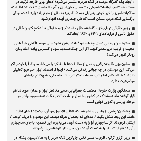
«ایجاد یک گذرگاه موقت در تنگه هرمز» منتشر می‌شود/ ادعای وزیر خارجه ترکیه: در
مسئله هسته‌ای، توافقات اصولی مشخصی میان ایران و آمریکا حاصل شده/ انشاءالله که
مذاکرات امروز با خبر خوش به پایان برسد/ العربیه به نقل از منبع بلند پایه: اعلام توافق
بازگشایی تنگه هرمز، ممکن است که طی چند روز آینده انجام شود
رژیم حقوقی دریای خزر، گذشته، حال و آینده/ رژیم حقوقی نبایدکوچکترین خللی در
حقوق ناشی از قراردادهای ۱۹۲۱ و ۱۹۴۰ ایجادکند
دکترحسن روحانی:دنبال چه هستیم؟ باید روشن بشود برای مردم. اقلیتی حرف‌های
عجیب و غریب می‌زنندمی‌گویند اگر این جنگ تشدید شود و گسترش بیابد، امام زمان
زودتر ظهور می‌کند!
معاون وزیر خارجه: وقتی بعضی از مخالفت‌ها با مذاکره را می‌خوانم، واقعاً با خودم فکر
می‌کنم این دوستان در چه جهانی زندگی می‌کنند / اینها از اقتصاد ایران هم هیچ تحلیلی
ندارند / شکاف‌های اجتماعی، سرمایه اجتماعی، انسجام ملی، هیچ‌کدام برایشان
موضوعیت ندارد
سخنگوی وزارت خارجه: مختصات جغرافیایی مسیر مد نظر ایران و عمان، مورد تفاهم
قرار گرفته؛ بیانیه مشترک دو کشور مشتمل بر ملاحظات و نکات عمده مورد توافق در
مرحله بررسی و تدوین نهایی است
پزشکیان: پیامی از رهبری منتشر شد که «علی الاصول موافق نبودم»؛ ایشان اجازه
دادند این روند شکل بگیرد / عده‌ای که به‌دنبال تفرقه بودند، این موضوع را بزرگ کردند /
ایشان فرمودند اگر سه‌چهارم آرا را به دست آورد، می‌پذیرم، این تصمیم به‌جای سه‌چهارم،
رأی ۱۲ نفر از ۱۳ نفر را به دست آورد؛ این یعنی نظر کارشناسی را پذیرفتند
وزیر انرژی ترکیه: ظرفیت مسیر نفتی جایگزین تنگه هرمز را به ۲.۵ میلیون بشکه در