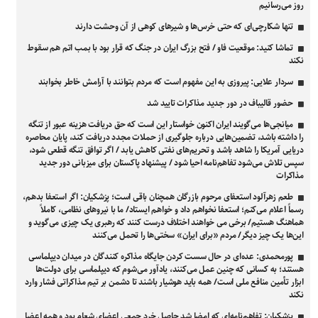
روز می‌رسانیم
تنها شکارچی‌ای که حتی خرس‌ها و شیرهای کوهی از آن وحشت دارند
تماشا کنید: موقعیت فاو / فتح بزرگ ایران در جنگ که قرار بود با بمب اتم هم سقوط
نکند
سردار علایی: پیروزی به این مفهوم است که مردم بتوانند با آرامش خاطر بخوابند
حضور قالیباف در دور جدید مذاکرات تایید شد
میانجی‌ها می‌گویند ایران اکنون خواستار این است که حق دریافت هزینه عبور از تنگه
را داشته باشد، تضمین‌هایی درباره جلوگیری از حملات مجدد دریافت کند، پایان محاصره
دریایی آمریکا را شاهد باشد و تحریم‌های نفتی کاهش یابد / اگر توافق تنگه قطعی شود،
سپس تلاش می‌شود تفاهم‌نامه احیا شود / پیشنهاد پاکستان برای میزبانی دور جدید
مذاکرات
طعم زهرآلود استعفای مرحوم بازرگان همچنان باقی است؛ پزشکیان: اگر استعفا بدهم،
رسماً اعلام می‌کنم؛ استعفا نخواهم داد و خواهم ایستاد/ ما با نیروهای نظامی، کاملاً
هماهنگ هستیم/ برخی می خواهند اختلاف درست کنند که رهبری یک چیزی می‌گوید و
این‌ها یک چیز دیگر/ مردم «برای ایران» سختی‌ها را تحمل می‌کنند
پورمحمدی: عده‌ای در حال سست کردن جایگاه مذاکره کنندگان در میدان دیپلماسی
هستند؛ به کسانی که چنین عمل می‌کنند، یادآور می‌شوم که دیپلماسی برای دولت‌ها
ابزار تأمین منافع ملی است/ همه باید هوشیار باشند تا دشمن بر تیم مذاکراتی فشار وارد
نکند
پزشکیان: تفاهم‌نامه‌ای که امضا شد حاصل خرد جمعی اعضای شعام بود و همه اعضا