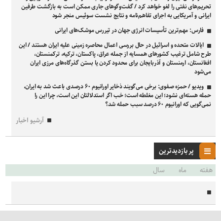
تحریم‌های نفتی را لغو خواهد کرد / گفت‌وگوهای جاری ممکن است به بازگشت طرفین
ایرانی و آمریکایی به اجرای تفاهم‌نامه و نتایج نشست سوئیس منجر شود
فارس: مهم‌ترین تأسیسات انرژی جهان در تیررس موشک‌های ایرانی
ایالات متحده و اسرائیل در حال بررسی اعمال محاصره زمینی علیه ایران هستند / این
طرح شامل ترغیب کشور‌های همسایه از جمله عراق، پاکستان، ترکیه، ترکمنستان،
افغانستان، ارمنستان و آذربایجان برای محدود کردن یا بستن گذرگاه‌های مرزی ایران
می‌شود
ویدیو / حمزه صفوی: برخی می‌گویند ذخایر اورانیوم ۶۰ درصدی باعث شد به ایران،
حمله هسته‌ای نشود؛ این مغلطه است؛ خب اگر استدلالتان این است، چرا این را
نمی‌گویی که اورانیوم ۶۰ درصد سبب حمله شد؟
آرشیو اخبار
پر بازدیدترین
هفته
ماه
سال