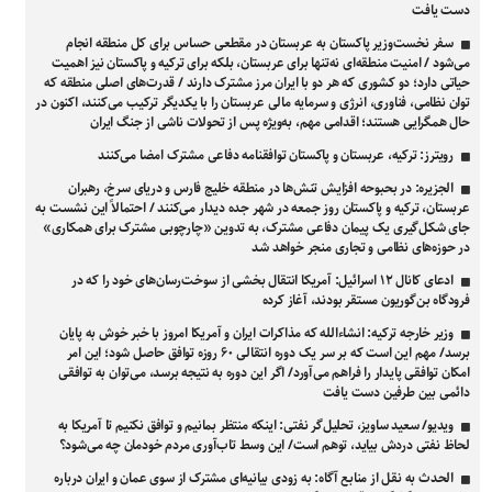
دست یافت
سفر نخست‌وزیر پاکستان به عربستان در مقطعی حساس برای کل منطقه انجام
می‌شود / امنیت منطقه‌ای نه‌تنها برای عربستان، بلکه برای ترکیه و پاکستان نیز اهمیت
حیاتی دارد؛ دو کشوری که هر دو با ایران مرز مشترک دارند / قدرت‌های اصلی منطقه که
توان نظامی، فناوری، انرژی و سرمایه مالی عربستان را با یکدیگر ترکیب می‌کنند، اکنون در
حال همگرایی هستند؛ اقدامی مهم، به‌ویژه پس از تحولات ناشی از جنگ ایران
رویترز: ترکیه، عربستان و پاکستان توافقنامه دفاعی مشترک امضا می‌کنند
الجزیره: در بحبوحه افزایش تنش‌ها در منطقه خلیج فارس و دریای سرخ، رهبران
عربستان، ترکیه و پاکستان روز جمعه در شهر جده دیدار می‌کنند / احتمالاً این نشست به
جای شکل‌گیری یک پیمان دفاعی مشترک، به تدوین «چارچوبی مشترک برای همکاری»
در حوزه‌های نظامی و تجاری منجر خواهد شد
ادعای کانال ۱۲ اسرائیل: آمریکا انتقال بخشی از سوخت‌رسان‌های خود را که در
فرودگاه بن‌گوریون مستقر بودند، آغاز کرده
وزیر خارجه ترکیه: انشاءالله که مذاکرات ایران و آمریکا امروز با خبر خوش به پایان
برسد/ مهم این است که بر سر یک دوره انتقالی ۶۰ روزه توافق حاصل شود؛ این امر
امکان توافقی پایدار را فراهم می‌آورد/ اگر این دوره به نتیجه برسد، می‌توان به توافقی
دائمی بین طرفین دست یافت
ویدیو/ سعید ساویز، تحلیل‌گر نفتی: اینکه منتظر بمانیم و توافق نکنیم تا آمریکا به
لحاظ نفتی دردش بیاید، توهم است/ این وسط تاب‌آوری مردم خودمان چه می‌شود؟
الحدث به نقل از منابع آگاه: به زودی بیانیه‌ای مشترک از سوی عمان و ایران درباره