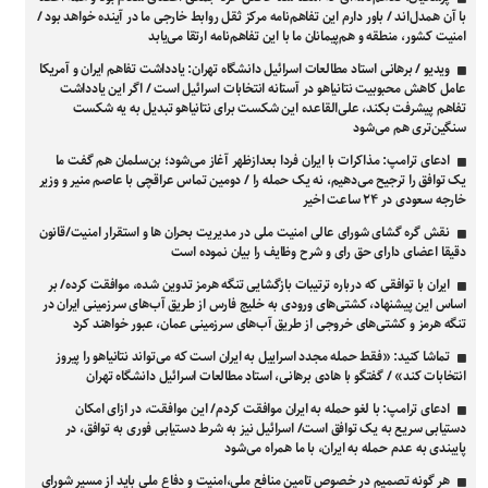
با آن همدل‌اند / باور دارم این تفاهم‌نامه مرکز ثقل روابط خارجی ما در آینده خواهد بود /
امنیت کشور، منطقه و هم‌پیمانان ما با این تفاهم‌نامه ارتقا می‌یابد
ویدیو / برهانی استاد مطالعات اسرائیل دانشگاه تهران: یادداشت تفاهم ایران و آمریکا
عامل کاهش محبوبیت نتانیاهو در آستانه انتخابات اسرائیل است / اگر این یادداشت
تفاهم پیشرفت بکند، علی‌القاعده این شکست برای نتانیاهو تبدیل به یه شکست
سنگین‌تری هم می‌شود
ادعای ترامپ: مذاکرات با ایران فردا بعدازظهر آغاز می‌شود؛ بن‌سلمان هم گفت ما
یک توافق را ترجیح می‌دهیم، نه یک حمله را / دومین تماس عراقچی با عاصم منیر و وزیر
خارجه سعودی در ۲۴ ساعت اخیر
نقش گره گشای شورای عالی امنیت ملی در مدیریت بحران ها و استقرار امنیت/قانون
دقیقا اعضای دارای حق رای و شرح وظایف را بیان نموده است
ایران با توافقی که درباره ترتیبات بازگشایی تنگه هرمز تدوین شده، موافقت کرده/ بر
اساس این پیشنهاد، کشتی‌های ورودی به خلیج فارس از طریق آب‌های سرزمینی ایران در
تنگه هرمز و کشتی‌های خروجی از طریق آب‌های سرزمینی عمان، عبور خواهند کرد
تماشا کنید: «فقط حمله مجدد اسراییل به ایران است که می‌تواند نتانیاهو را پیروز
انتخابات کند» / گفتگو با هادی برهانی، استاد مطالعات اسرائیل دانشگاه تهران
ادعای ترامپ: با لغو حمله به ایران موافقت کردم/ این موافقت، در ازای امکان
دستیابی سریع به یک توافق است/ اسرائیل نیز به شرط دستیابی فوری به توافق، در
پایبندی به عدم حمله به ایران، با ما همراه می‌شود
هر گونه تصمیم در خصوص تامین منافع ملی،امنیت و دفاع ملی باید از مسیر شورای