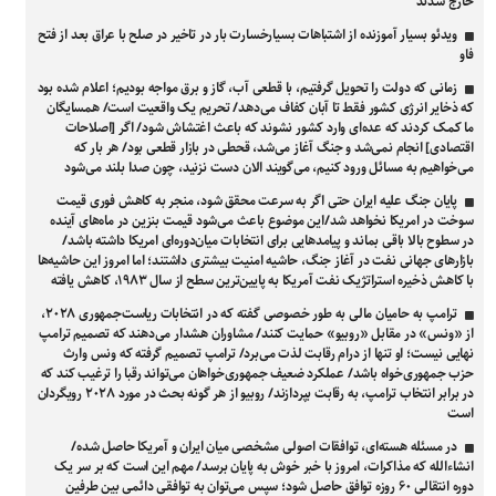
خارج شدند
ویدئو بسیار آموزنده از اشتباهات بسیارخسارت بار در تاخیر در صلح با عراق بعد از فتح
فاو
زمانی که دولت را تحویل گرفتیم، با قطعی آب، گاز و برق مواجه بودیم؛ اعلام شده بود
که ذخایر انرژی کشور فقط تا آبان کفاف می‌دهد/ تحریم یک واقعیت است/ همسایگان
ما کمک کردند که عده‌ای وارد کشور نشوند که باعث اغتشاش شود/ اگر [اصلاحات
اقتصادی] انجام نمی‌شد و جنگ آغاز می‌شد، قحطی در بازار قطعی بود/ هر بار که
می‌خواهیم به مسائل ورود کنیم، می‌گویند الان دست نزنید، چون صدا بلند می‌شود
پایان جنگ علیه ایران حتی اگر به سرعت محقق شود، منجر به کاهش فوری قیمت
سوخت در امریکا نخواهد شد/این موضوع باعث می‌شود قیمت بنزین در ماه‌های آینده
در سطوح بالا باقی بماند و پیامدهایی برای انتخابات میان‌دوره‌ای امریکا داشته باشد/
بازارهای جهانی نفت در آغاز جنگ، حاشیه امنیت بیشتری داشتند؛ اما امروز این حاشیه‌ها
با کاهش ذخیره استراتژیک نفت آمریکا به پایین‌ترین سطح از سال ۱۹۸۳، کاهش یافته
ترامپ به حامیان مالی به طور خصوصی گفته که در انتخابات ریاست‌جمهوری ۲۰۲۸،
از «ونس» در مقابل «روبیو» حمایت کنند/ مشاوران هشدار می‌دهند که تصمیم ترامپ
نهایی نیست؛ او تنها از درام رقابت لذت می‌برد/ ترامپ تصمیم گرفته که ونس وارث
حزب جمهوری‌خواه باشد/ عملکرد ضعیف جمهوری‌خواهان می‌تواند رقبا را ترغیب کند که
در برابر انتخاب ترامپ، به رقابت بپردازند/ روبیو از هر گونه بحث در مورد ۲۰۲۸ رویگردان
است
در مسئله هسته‌ای، توافقات اصولی مشخصی میان ایران و آمریکا حاصل شده/
انشاءالله که مذاکرات، امروز با خبر خوش به پایان برسد/ مهم این است که بر سر یک
دوره انتقالی ۶۰ روزه توافق حاصل شود؛ سپس می‌توان به توافقی دائمی بین طرفین