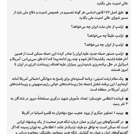
عالی امنیت ملی بگذرد
طبق اصل ۱۷۶ قانون اساسی هر گونه تصمیم در خصوص امنیت و دفاع ملی باید از
مسیر شورای عالی امنیت ملی بگذرد
ترامپ از جان ملت ایران چه می‌خواهد؟
ترامپ دقیقاً چه می‌خواهد؟
ترامپ از ایران چه می‌خواهد؟
ترامپ دستور حمله جدید علیه ایران را صادر کرده؛ این حمله ممکن است از همین
آخر هفته (شنبه، یکشنبه) آغاز شود و چند روز ادامه پیدا کند/ ادعای سی‌بی‌اس: آمریکا و
اسرائیل در حال برنامه‌ریزی شدیدترین بمباران علیه اهداف زیرساخت انرژی در ایران تا
امروز هستند
یک مقام ارشد امنیتی: برنامه گسترده‌ای برای پاسخ به دیوانگی احتمالی آمریکا آماده
کرده‌ایم / این برنامه شامل [حمله به] زیرساخت‌های حیاتی رژیم صهیونی و زیرساخت‌های
انرژی آمریکا در منطقه است
فرمانده انتظامی خوزستان: تعداد مأموران شهید درگیری مسلحانهٔ دیروز در شادگان به
۳ نفر رسید
ببینید / تصاویر دیگری از ورود عجیب موج مهاجران به قلمرو اسپانیا در آفریقا
در گفت‌وگوهای بین ایران و عمان درباره تنگه هرمز صحبت از یک پیشنهاد ایرانی
است که ممکن است به توافق دو طرف نزدیک‌تر باشد / اطلاعاتی به تهران رسیده که اگر
گفت‌وگوهای ایران و عمان به گشایش تنگه هرمز بینجامد، واشنگتن محاصره دریایی و