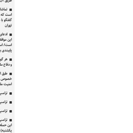
طریق آب‌
تماشا 
است که می
گفتگو با 
تهران
ادعای 
این موافق
است/ اسرا
پایبندی ب
هر گو
و دفاع مل
خصوص امن
امنیت مل
ترامپ 
ترامپ 
ترامپ 
ترامپ 
این حمله
یکشنبه) آ