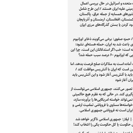
 متحده و اسرائیل در حال بررسی اعمال
مینی علیه ایران هستند / این طرح شامل
ور‌های همسایه از جمله عراق، پاکستان،
کمنستان، افغانستان، ارمنستان و آذربایجان
د کردن یا بستن گذرگاه‌های مرزی ایران
/ حمزه صفوی: برخی می‌گویند ذخایر اورانیوم
دی باعث شد به ایران، حمله هسته‌ای نشود؛
ه است؛ خب اگر استدلالتان این است، چرا این
رانیوم ۶۰ درصد سبب حمله شد؟
 آماده است به مذاکرات صلح فرصت بدهد، اما
ین است که ایران با آتش‌بس موافقت کند /
اید با آتش‌بس آغاز شود و این آتش‌بس باید
ران آغاز شود
تصور می‌کنند، جمهوری اسلامی می‌توانست از
یری کند. در حالی که به نظرم هیچ حاکمیتی
نمی‌تواند خواسته امریکایی‌ها را برآورده سازد،
خواسته‌ها مساوی با فروپاشی تمامیت ارضی و
ایران است نه فروپاشی جمهوری اسلامی.
 | لیلاز: جمهوری اسلامی ناگزیر خواهد شد
ی حکومت یا کل حکومت یکی را انتخاب کند!