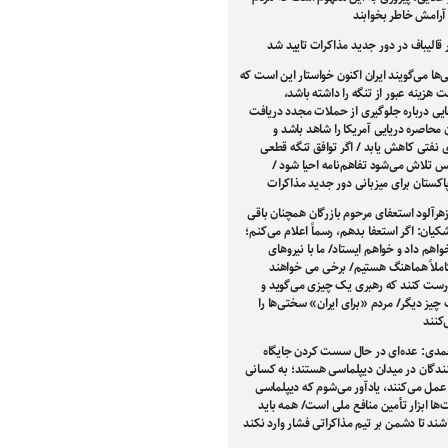
ا آرامش خاطر بخوابند
الیباف در دور جدید مذاکرات تایید شد
‌ها می‌گویند ایران اکنون خواستار این است که
 هزینه عبور از تنگه را داشته باشد،
یی درباره جلوگیری از حملات مجدد دریافت
ن محاصره دریایی آمریکا را شاهد باشد و
 نفتی کاهش یابد / اگر توافق تنگه قطعی
 تلاش می‌شود تفاهم‌نامه احیا شود /
اکستان برای میزبانی دور جدید مذاکرات
رآلود استعفای مرحوم بازرگان همچنان باقی
یان: اگر استعفا بدهم، رسماً اعلام می‌کنم؛
واهم داد و خواهم ایستاد/ ما با نیروهای
املاً هماهنگ هستیم/ برخی می خواهند
رست کنند که رهبری یک چیزی می‌گوید و
 چیز دیگر/ مردم «برای ایران» سختی‌ها را
کنند
مدی: عده‌ای در حال سست کردن جایگاه
نندگان در میدان دیپلماسی هستند؛ به کسانی
عمل می‌کنند، یادآور می‌شوم که دیپلماسی
‌ها ابزار تأمین منافع ملی است/ همه باید
شند تا دشمن بر تیم مذاکراتی فشار وارد نکند