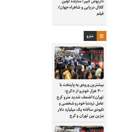
داریوش کبیر؛ سازنده اولین
کانال دریایی و شاهراه جهان/
فیلم
مترو
بیشترین ورودی به پایتخت با
۴۰۰ هزار خودرو از «کرج-
تهران»/ضعف شدید مترو کرج
عامل ترددبا خودرو شخصی و
نابودی سالانه یک میلیارد دلار
بنزین بین تهران و کرج