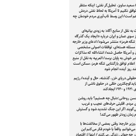
 سعید ساویز، تحلیل‌گر نفتی: اینکه منتظر
توافق نکنیم تا آمریکا به لحاظ نفتی دردش
وهم است/ این وسط تاب‌آوری مردم خودمان چه
به نقل از منابع آگاه: به زودی بیانیه‌ای
سوی عمان و ایران درباره «ایجاد یک گذرگاه
تنگه هرمز» منتشر می‌شود/ ادعای وزیر خارجه
ر مسئله هسته‌ای، توافقات اصولی مشخصی
ن و آمریکا حاصل شده/ انشاءالله که مذاکرات
خبر خوش به پایان برسد/ العربیه به نقل از منبع
: اعلام توافق بازگشایی تنگه هرمز، ممکن است
 روز آینده انجام شود
قوقی دریای خزر، گذشته، حال و آینده/ رژیم
ایدکوچکترین خللی در حقوق ناشی از
جادکند
سن روحانی:دنبال چه هستیم؟ باید روشن
ی مردم. اقلیتی حرف‌های عجیب و غریب
ی‌گویند اگر این جنگ تشدید شود و گسترش
ام زمان زودتر ظهور می‌کند!
وزیر خارجه: وقتی بعضی از مخالفت‌ها با
 می‌خوانم، واقعاً با خودم فکر می‌کنم این
 چه جهانی زندگی می‌کنند / اینها از اقتصاد