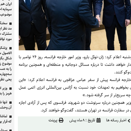
ایران هم 
سرمایه اج
موضوعیت 
سخنگو
مد نظر ای
مشترک دو
مورد توا
پزشکی
الاصول مو
وزارت امور خارجه فرانسه روز دوشنبه اعلام کرد: ژان-نوئل بارو، وزیر امور خارجه فرانسه، روز ۲۶ نوامبر با
شکل بگیرد
موضوع را 
ار خواهد داشت تا درباره مسائل دوجانبه و منطقه‌ای و همچنین برنامه
را به دست
‌وگو کنند.
 خارجه فرانسه پیش از سفر عباس عراقچی به فرانسه اعلام کرد: «این
یعنی نظر 
 بخواهیم به تعهدات خود نسبت به آژانس بین‌المللی انرژی اتمی عمل
وزیر ا
هرمز را به ۲.۵ میلیون بشکه در روز می‌ر
چه سریع‌تر از سر گرفته شود.»
وزیر همچنین درباره سرنوشت دو شهروند فرانسوی که پس از آزادی اجازه
تنها 
آن وحشت
ان در سفارت فرانسه در تهران هستند، گفت‌وگو خواهند کرد.
تماشا 
اخبار رسانه ها
تاریخ :
۸ ماه پیش
پرینت
که قرار ب
سردار 