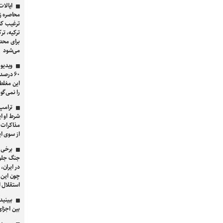
ایالات
محاصره ز
ترغیب کش
ترکیه، تر
برای محدو
می‌شود
ویدیو 
۶۰ درص
این مغلط
را نمی‌گویی که او
ترامپ
شرط او ا
مذاکرات ب
از سوی ای
برخی 
جنگ جلوگ
در ایران، 
چون این 
استقلال 
ببینید
بین اجزا