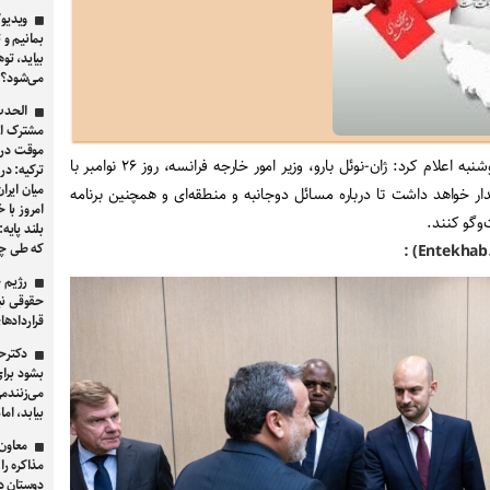
ویدیو/
بمانیم و 
بیاید، ت
می‌شود؟
الحدث 
مشترک از 
موقت در 
وزارت امور خارجه فرانسه روز دوشنبه اعلام کرد: ژان-نوئل بارو، وزیر امور خارجه فرانسه، روز ۲۶ نوامبر با
ترکیه: د
میان ایرا
ار خواهد داشت تا درباره مسائل دوجانبه و منطقه‌ای و همچنین برنامه
امروز با 
‌وگو کنند.
بلند پایه
که طی چند
رژیم ح
حقوقی نب
قراردادهای ۱۹۲۱ و ۱۹۴۰ ای
دکترح
بشود برا
می‌زنندم
بیابد، ام
معاون 
مذاکره را
دوستان در