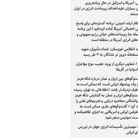
 آمریکا و اسرائیل در حال برنامه‌ریزی
بمباران علیه اهداف زیرساخت انرژی در ایران
هستند
م ارشد امنیتی: برنامه گسترده‌ای برای پاسخ
ی احتمالی آمریکا آماده کرده‌ایم / این برنامه
له به] زیرساخت‌های حیاتی رژیم صهیونی و
های انرژی آمریکا در منطقه است
ه انتظامی خوزستان: تعداد مأموران شهید
انهٔ دیروز در شادگان به ۳ نفر رسید
 / تصاویر دیگری از ورود عجیب موج مهاجران
سپانیا در آفریقا
‌وگوهای بین ایران و عمان درباره تنگه هرمز
یک پیشنهاد ایرانی است که ممکن است به
طرف نزدیک‌تر باشد / اطلاعاتی به تهران رسیده
فت‌وگوهای ایران و عمان به گشایش تنگه هرمز
واشنگتن محاصره دریایی و تحریم‌های نفتی را
د کرد / گفت‌وگوهای جاری ممکن است به
فین ایرانی و آمریکایی به اجرای تفاهم‌نامه و
شست سوئیس منجر شود
 مهم‌ترین تأسیسات انرژی جهان در تیررس
 ایرانی