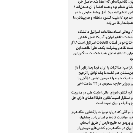
ن: تفاهم‌نامه‌ای که امضا شد حاصل خرد
ای شعام بود و همه اعضا با آن همدل‌اند /
 این تفاهم‌نامه مرکز ثقل روابط خارجی ما در
هد بود / امنیت کشور، منطقه و هم‌پیمانان ما
هم‌نامه ارتقا می‌یابد
/ برهانی استاد مطالعات اسرائیل دانشگاه
دداشت تفاهم ایران و آمریکا عامل کاهش
تانیاهو در آستانه انتخابات اسرائیل است / اگر
اشت تفاهم پیشرفت بکند، علی‌القاعده این
ی نتانیاهو تبدیل به یه شکست سنگین‌تری
د
ترامپ: مذاکرات با ایران فردا بعدازظهر آغاز
بن‌سلمان هم گفت ما یک توافق را ترجیح
 نه یک حمله را / دومین تماس عراقچی با
 وزیر خارجه سعودی در ۲۴ ساعت اخیر
ره گشای شورای عالی امنیت ملی در مدیریت
و استقرار امنیت/قانون دقیقا اعضای دارای حق
ح وظایف را بیان نموده است
با توافقی که درباره ترتیبات بازگشایی تنگه هرمز
ه، موافقت کرده/ بر اساس این پیشنهاد،
 ورودی به خلیج فارس از طریق آب‌های
یران در تنگه هرمز و کشتی‌های خروجی از