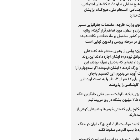
هیچ تحلیلی ندارند / شکاف‌های اجتماعی،
تماعی، انسجام ملی، هیچ‌کدام برایشان
ندارد
ی وزارت خارجه: مختصات جغرافیایی مسیر
ران و عمان، مورد تفاهم قرار گرفته؛ بیانیه
 کشور مشتمل بر ملاحظات و نکات عمده
فق در مرحله بررسی و تدوین نهایی است
ان: پیامی از رهبری منتشر شد که «علی
افق نبودم»؛ ایشان اجازه دادند این روند
 / عده‌ای که به‌دنبال تفرقه بودند، این
بزرگ کردند / ایشان فرمودند اگر سه‌چهارم آرا
 آورد، می‌پذیرم، این تصمیم به‌جای
سه‌چهارم، رأی ۱۲ نفر از ۱۳ نفر را به دست آورد؛ این
کارشناسی را پذیرفتند
نرژی ترکیه: ظرفیت مسیر نفتی جایگزین تنگه
سانیم
شکارچی‌ای که حتی خرس‌ها و شیرهای کوهی از
 دارند
کنید: موقعیت فاو / فتح بزرگ ایران در جنگ
ود با بمب اتم هم سقوط نکند
علایی: پیروزی به این مفهوم است که مردم