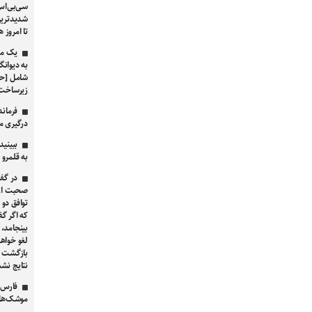
سی‌بی‌اس:
شدیدترین 
تا امروز 
یک مقا
به دیوانگ
شامل [حم
زیرساخت‌
فرماند
درگیری مسلح
ببینید
به قلمرو ا
در گفت
صحبت از 
توافق دو 
که اگر گ
بینجامد، 
لغو خواه
بازگشت طر
نتایج ن
فارس:
موشک‌های