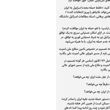
های سرزمینی عمان، عبور خواهند کرد
کنید: «فقط حمله مجدد اسراییل به ایران
‌تواند نتانیاهو را پیروز انتخابات کند» /
هادی برهانی، استاد مطالعات اسرائیل دانشگاه
ترامپ: با لغو حمله به ایران موافقت کردم/
ت، در ازای امکان دستیابی سریع به یک توافق
ئیل نیز به شرط دستیابی فوری به توافق، در
ه عدم حمله به ایران، با ما همراه می‌شود
نه تصمیم در خصوص تامین منافع ملی،امنیت
ی باید از مسیر شورای عالی امنیت ملی بگذرد
طبق اصل ۱۷۶ قانون اساسی هر گونه تصمیم در
یت و دفاع ملی باید از مسیر شورای عالی
ی بگذرد
از جان ملت ایران چه می‌خواهد؟
دقیقاً چه می‌خواهد؟
از ایران چه می‌خواهد؟
دستور حمله جدید علیه ایران را صادر کرده؛
 ممکن است از همین آخر هفته (شنبه،
غاز شود و چند روز ادامه پیدا کند/ ادعای