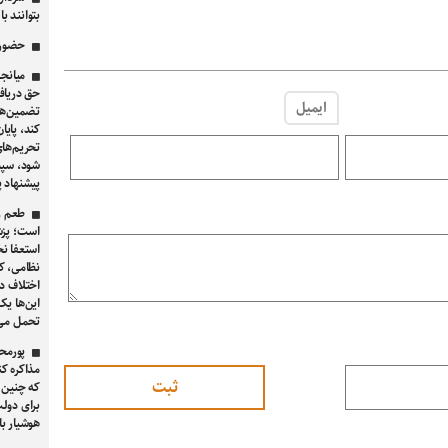
بتوانند ب
حضور ق
میانجی
حق دریافت
ایمیل
تضمین‌ها
کند، پایا
تحریم‌های
شود، سپس
پیشنهاد پ
طعم زه
است؛ پزشک
استعفا نخ
نظامی، ک
اختلاف د
این‌ها یک
تحمل می‌
پورمح
مذاکره ک
که چنین 
برای دولت
هوشیار با