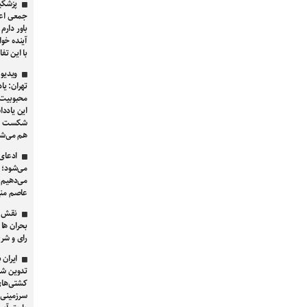
پزشکیا
جمعی اعض
باور دارم
آینده خوا
با این تفا
ویدیو 
تهران: یا
محبوبیت ن
این یادد
شکست برا
هم می‌شو
ادعای 
می‌شود؛ 
می‌دهیم،
عاصم منیر و
نقش گ
بحران ها 
رای و شر
ایران 
تدوین شد
کشتی‌های
سرزمینی ا