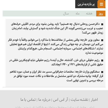
پر بازدیدترین
روز
هفته
ماه
سال
دکترحسن روحانی:دنبال چه هستیم؟ باید روشن بشود برای مردم. اقلیتی حرف‌های
عجیب و غریب می‌زنندمی‌گویند اگر این جنگ تشدید شود و گسترش بیابد، امام زمان
زودتر ظهور می‌کند!
معاون وزیر خارجه: وقتی بعضی از مخالفت‌ها با مذاکره را می‌خوانم، واقعاً با خودم فکر
می‌کنم این دوستان در چه جهانی زندگی می‌کنند / اینها از اقتصاد ایران هم هیچ تحلیلی
ندارند / شکاف‌های اجتماعی، سرمایه اجتماعی، انسجام ملی، هیچ‌کدام برایشان
موضوعیت ندارد
رژیم حقوقی دریای خزر، گذشته، حال و آینده/ رژیم حقوقی نبایدکوچکترین خللی در
حقوق ناشی از قراردادهای ۱۹۲۱ و ۱۹۴۰ ایجادکند
سخنگوی وزارت خارجه: مختصات جغرافیایی مسیر مد نظر ایران و عمان، مورد تفاهم
قرار گرفته؛ بیانیه مشترک دو کشور مشتمل بر ملاحظات و نکات عمده مورد توافق در
مرحله بررسی و تدوین نهایی است
اخبار
نقشه سایت
آر اس اس
درباره ما
تماس با ما
تمامی حقوق این سایت محفوظ و متعلق به پایگاه ترابر نیوز می باشد.