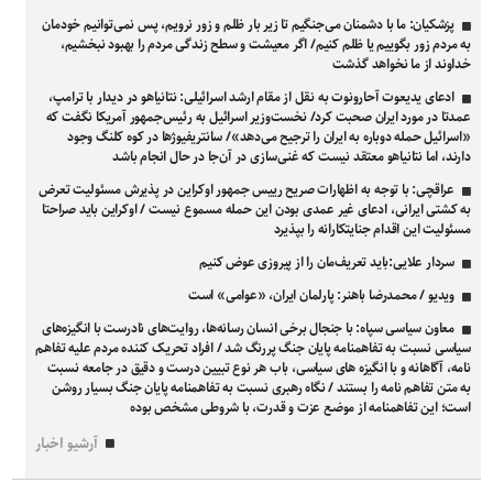
پزشکیان: ما با دشمنان می‌جنگیم تا زیر بار ظلم و زور نرویم، پس نمی‌توانیم خودمان
به مردم زور بگوییم یا ظلم کنیم/ اگر معیشت و سطح زندگی مردم را بهبود نبخشیم،
خداوند از ما نخواهد گذشت
ادعای یدیعوت آحارونوت به نقل از مقام ارشد اسرائیلی: نتانیاهو در دیدار با ترامپ،
عمدتا در مورد ایران صحبت کرد/ نخست‌وزیر اسرائیل به رئیس‌جمهور آمریکا نگفت که
«اسرائیل حمله دوباره به ایران را ترجیح می‌دهد»/ سانتریفیوژ‌ها در کوه کلنگ وجود
دارند، اما نتانیاهو معتقد نیست که غنی‌سازی در آن‌جا در حال انجام باشد
عراقچی: با توجه به اظهارات صریح رییس جمهور اوکراین در پذیرش مسئولیت تعرض
به کشتی ایرانی، ادعای غیر عمدی بودن این حمله مسموع نیست / اوکراین باید صراحتا
مسئولیت این اقدام جنایتکارانه را بپذیرد
سردار علایی:باید تعریف‌مان را از پیروزی عوض کنیم
ویدیو / محمدرضا باهنر: پارلمان ایران، «عوامی» است
معاون سیاسی سپاه: با جنجال برخی انسان رسانه‌ها، روایت‌های نادرست با انگیزه‌های
سیاسی نسبت به تفاهمنامه پایان جنگ پررنگ شد / افراد تحریک کننده مردم علیه تفاهم
نامه، آگاهانه و با انگیزه های سیاسی، باب هر نوع تبیین درست و دقیق در جامعه نسبت
به متن تفاهم نامه را بستند / نگاه رهبری نسبت به تفاهمنامه‌ پایان جنگ بسیار روشن
است؛ این تفاهمنامه از موضع عزت و قدرت، با شروطی مشخص بوده
آرشیو اخبار