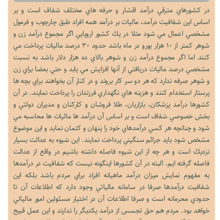
در كشورهاي مترقي درآمد اقشار و حرفه هاي مختلف شفاف است و بر
اساس اين شفافيت درآمد، ماليات بر درآمد همه افراد طبق چارچوب و فرمول
مشخصي اعمال مي شود مثلا در يك كشور اروپايي اگر مجموع درآمد زن و
شوهر كمتر از ۱۰ هزار يورو در ماه باشد حدود ۳۰ درصد ماليات پرداخت مي
كنند اما اگر مجموع درآمد زن و شوهر بالاي ده هزار دلار باشد به نسبت
مشخصي درصد ماليات دريافتي از آنها افزايش مي يابد و حتي بعضا براي زن
و شوهر صرفه ندارد كه هر دو سر كار بروند و در كنار آن بخواهند براي بچه ها
پرستار استخدام كنند و هزينه هاي نگهداري فرزندان را پرداخت نمايند. در آن
كشورها درآمد پزشكان، بازاريان، طلا فروشان و كاركنان و مديران دولتي و
بخش خصوصي شفاف است و بر اساس آن درآمد ها ماليات ها محاسبه مي
شود و چنانچه هر كسي درآمدهاي خود را پنهان و كتمان نمايد و اين موضوع
مشخص شود بايد جرائم سنگيني پرداخت نمايند. اين شيوه به عدالت بسيار
نزديك است و هر چه از اين شيوه فاصله داشته باشيم در واقع از عدالت
فاصله گرفته ايم. البته در آن كشورها اينگونه نيست كه شفافيت در درآمدها
به مفهوم نمايش ميزان درآمد ماهيانه افراد براي مردم باشد بلكه اين
شفافيت درآمدها صرفا در سامانه مالياتي وجود دارد كه اطلاعات آن تا
حدودي محرمانه است و صرفا اطلاعات آن در اختيار مسئولين امور مالياتي
خواهد بود. مردم هم حق تجسس از درآمد يكديگر را ندارند و اين عمل قبيح