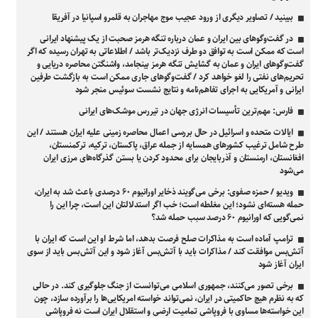
ببینید / تصاویر دیگری از ورود عجیب موج مهاجران به قلمرو اسپانیا در آفریقا
در گفت‌وگوهای بین ایران و عمان درباره تنگه هرمز صحبت از یک پیشنهاد ایرانی
است که ممکن است به توافق دو طرف نزدیک‌تر باشد / اطلاعاتی به تهران رسیده که اگر
گفت‌وگوهای ایران و عمان به گشایش تنگه هرمز بینجامد، واشنگتن محاصره دریایی و
تحریم‌های نفتی را لغو خواهد کرد / گفت‌وگوهای جاری ممکن است به بازگشت طرفین
ایرانی و آمریکایی به اجرای تفاهم‌نامه و نتایج نشست سوئیس منجر شود
فارس: مهم‌ترین تأسیسات انرژی جهان در تیررس موشک‌های ایرانی
ایالات متحده و اسرائیل در حال بررسی اعمال محاصره زمینی علیه ایران هستند / این
طرح شامل ترغیب کشور‌های همسایه از جمله عراق، پاکستان، ترکیه، ترکمنستان،
افغانستان، ارمنستان و آذربایجان برای محدود کردن یا بستن گذرگاه‌های مرزی ایران
می‌شود
ویدیو / حمزه صفوی: برخی می‌گویند ذخایر اورانیوم ۶۰ درصدی باعث شد به ایران،
حمله هسته‌ای نشود؛ این مغلطه است؛ خب اگر استدلالتان این است، چرا این را
نمی‌گویی که اورانیوم ۶۰ درصد سبب حمله شد؟
ترامپ آماده است به مذاکرات صلح فرصت بدهد، اما شرط او این است که ایران با
آتش‌بس موافقت کند / مذاکرات باید با آتش‌بس آغاز شود و این آتش‌بس باید از سوی
ایران آغاز شود
برخی تصور می‌کنند، جمهوری اسلامی می‌توانست از جنگ جلوگیری کند. در حالی
که به نظرم هیچ حاکمیتی در ایران، نمی‌تواند خواسته امریکایی‌ها را برآورده سازد، چون
این خواسته‌ها مساوی با فروپاشی تمامیت ارضی و استقلال ایران است نه فروپاشی