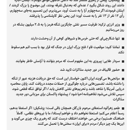
پزشکیان: پیامی از رهبری منتشر شد که «علی الاصول موافق نبودم»؛ ایشان اجازه
دادند این روند شکل بگیرد / عده‌ای که به‌دنبال تفرقه بودند، این موضوع را بزرگ کردند /
ایشان فرمودند اگر سه‌چهارم آرا را به دست آورد، می‌پذیرم، این تصمیم به‌جای سه‌چهارم،
رأی ۱۲ نفر از ۱۳ نفر را به دست آورد؛ این یعنی نظر کارشناسی را پذیرفتند
وزیر انرژی ترکیه: ظرفیت مسیر نفتی جایگزین تنگه هرمز را به ۲.۵ میلیون بشکه در
روز می‌رسانیم
تنها شکارچی‌ای که حتی خرس‌ها و شیرهای کوهی از آن وحشت دارند
تماشا کنید: موقعیت فاو / فتح بزرگ ایران در جنگ که قرار بود با بمب اتم هم سقوط
نکند
سردار علایی: پیروزی به این مفهوم است که مردم بتوانند با آرامش خاطر بخوابند
حضور قالیباف در دور جدید مذاکرات تایید شد
میانجی‌ها می‌گویند ایران اکنون خواستار این است که حق دریافت هزینه عبور از تنگه
را داشته باشد، تضمین‌هایی درباره جلوگیری از حملات مجدد دریافت کند، پایان محاصره
دریایی آمریکا را شاهد باشد و تحریم‌های نفتی کاهش یابد / اگر توافق تنگه قطعی شود،
سپس تلاش می‌شود تفاهم‌نامه احیا شود / پیشنهاد پاکستان برای میزبانی دور جدید
مذاکرات
طعم زهرآلود استعفای مرحوم بازرگان همچنان باقی است؛ پزشکیان: اگر استعفا بدهم،
رسماً اعلام می‌کنم؛ استعفا نخواهم داد و خواهم ایستاد/ ما با نیروهای نظامی، کاملاً
هماهنگ هستیم/ برخی می خواهند اختلاف درست کنند که رهبری یک چیزی می‌گوید و
این‌ها یک چیز دیگر/ مردم «برای ایران» سختی‌ها را تحمل می‌کنند