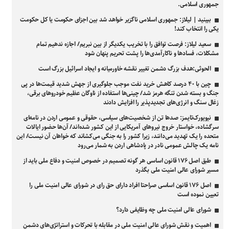
جمهوری اسلامی.
ببینید | لیلاز: جمهوری اسلامی ناگزیر خواهد شد بین اجزای حکومت یا کل حکومت
یکی را انتخاب کند!
سعید لیلاز: فرصت توافق را با تخریب یکدیگر از بین نبریم/ اجازه ندهیم تمام
مشکلات، فسادها و ناکارآمدی‌ها را پشت تحریم پنهان شود
الحوثی:هدف بزرگ دشمن تغییر نقشه خاورمیانه و ایجاد اسرائیل بزرگ است
چین با ۴۰ درصد کاهش خرید نفت موجب جلوگیری از جهش شدید قیمت‌ها در پی
جنگ و بسته شدن تنگه هرمز شد/ چینی‌ها استفاده از ناوگان عظیم خودرو‌های برقی،
زغال سنگ و انرژی‌های تجدیدپذیر را افزایش دادند
نیویورک‌تایمز: صدها تن از شخصیت‌های سیاسی، حقوقی و عمومی اردن در نامه‌ای
سرگشاده، خواستار خروج نیروهای آمریکایی از این کشور شده‌اند/ آن‌ها حضور ایالات
متحده را یک تهدید می‌دانند، زیرا کشور را به جنگی می‌کشاند که خواهان آن نیست/ این
نامه یک چالش عمومی نادر در پادشاهی اردن به شمار می‌رود
طبق اصل ۱۷۶ قانون اساسی هر گونه تصمیم در خصوص امنیت و دفاع ملی باید از
مسیر شورای عالی امنیت ملی بگذرد
اصل ۱۷۶ قانون اساسی صراحتا افراد دارای حق رای در شورای عالی امنیت ملی را
تعیین نموده است
شورای عالی امنیت ملی چه وظایفی دارد؟
اهمیت و نقش شورای عالی امنیت ملی در مقابله با تحرکات و استراتژی‌های دشمن