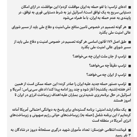
ادعای ترامپ: با لغو حمله به ایران موافقت کردم/ این موافقت، در ازای امکان
دستیابی سریع به یک توافق است/ اسرائیل نیز به شرط دستیابی فوری به توافق، در
پایبندی به عدم حمله به ایران، با ما همراه می‌شود
هر گونه تصمیم در خصوص تامین منافع ملی،امنیت و دفاع ملی باید از مسیر شورای
عالی امنیت ملی بگذرد
طبق اصل ۱۷۶ قانون اساسی هر گونه تصمیم در خصوص امنیت و دفاع ملی باید از
مسیر شورای عالی امنیت ملی بگذرد
ترامپ از جان ملت ایران چه می‌خواهد؟
ترامپ دقیقاً چه می‌خواهد؟
ترامپ از ایران چه می‌خواهد؟
ترامپ دستور حمله جدید علیه ایران را صادر کرده؛ این حمله ممکن است از همین
آخر هفته (شنبه، یکشنبه) آغاز شود و چند روز ادامه پیدا کند/ ادعای سی‌بی‌اس: آمریکا و
اسرائیل در حال برنامه‌ریزی شدیدترین بمباران علیه اهداف زیرساخت انرژی در ایران تا
امروز هستند
یک مقام ارشد امنیتی: برنامه گسترده‌ای برای پاسخ به دیوانگی احتمالی آمریکا آماده
کرده‌ایم / این برنامه شامل [حمله به] زیرساخت‌های حیاتی رژیم صهیونی و زیرساخت‌های
انرژی آمریکا در منطقه است
فرمانده انتظامی خوزستان: تعداد مأموران شهید درگیری مسلحانهٔ دیروز در شادگان به
۳ نفر رسید