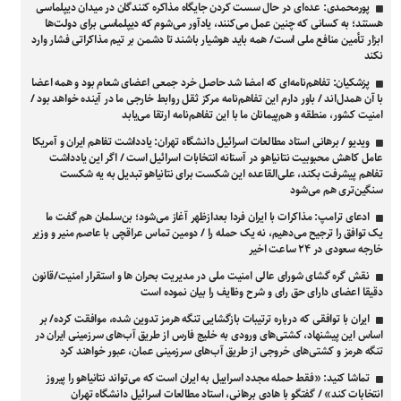
پورمحمدی: عده‌ای در حال سست کردن جایگاه مذاکره کنندگان در میدان دیپلماسی
هستند؛ به کسانی که چنین عمل می‌کنند، یادآور می‌شوم که دیپلماسی برای دولت‌ها
ابزار تأمین منافع ملی است/ همه باید هوشیار باشند تا دشمن بر تیم مذاکراتی فشار وارد
نکند
پزشکیان: تفاهم‌نامه‌ای که امضا شد حاصل خرد جمعی اعضای شعام بود و همه اعضا
با آن همدل‌اند / باور دارم این تفاهم‌نامه مرکز ثقل روابط خارجی ما در آینده خواهد بود /
امنیت کشور، منطقه و هم‌پیمانان ما با این تفاهم‌نامه ارتقا می‌یابد
ویدیو / برهانی استاد مطالعات اسرائیل دانشگاه تهران: یادداشت تفاهم ایران و آمریکا
عامل کاهش محبوبیت نتانیاهو در آستانه انتخابات اسرائیل است / اگر این یادداشت
تفاهم پیشرفت بکند، علی‌القاعده این شکست برای نتانیاهو تبدیل به یه شکست
سنگین‌تری هم می‌شود
ادعای ترامپ: مذاکرات با ایران فردا بعدازظهر آغاز می‌شود؛ بن‌سلمان هم گفت ما
یک توافق را ترجیح می‌دهیم، نه یک حمله را / دومین تماس عراقچی با عاصم منیر و وزیر
خارجه سعودی در ۲۴ ساعت اخیر
نقش گره گشای شورای عالی امنیت ملی در مدیریت بحران ها و استقرار امنیت/قانون
دقیقا اعضای دارای حق رای و شرح وظایف را بیان نموده است
ایران با توافقی که درباره ترتیبات بازگشایی تنگه هرمز تدوین شده، موافقت کرده/ بر
اساس این پیشنهاد، کشتی‌های ورودی به خلیج فارس از طریق آب‌های سرزمینی ایران در
تنگه هرمز و کشتی‌های خروجی از طریق آب‌های سرزمینی عمان، عبور خواهند کرد
تماشا کنید: «فقط حمله مجدد اسراییل به ایران است که می‌تواند نتانیاهو را پیروز
انتخابات کند» / گفتگو با هادی برهانی، استاد مطالعات اسرائیل دانشگاه تهران