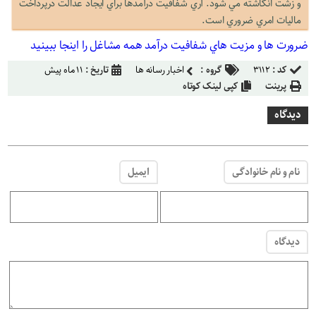
و زشت انگاشته مي شود. آري شفافيت درآمدها براي ايجاد عدالت درپرداخت
ماليات امري ضروري است.
ضرورت ها و مزيت هاي شفافيت درآمد همه مشاغل را
اینجا
ببینید
کد :
۳۱۱۲
گروه :
اخبار رسانه ها
تاریخ :
۱۱ ماه پیش
پرینت
کپی لینک کوتاه
دیدگاه
نام و نام خانوادگی
ایمیل
دیدگاه