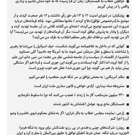
عراقچی خطاب به همسایگان: زمان آن فرا رسیده که به خود متکی باشیم و برادری
واقعی را در پیش گیریم
پزشکیان: در شورای امنیت ۱۲ یا ۱۳ نفر حق رأی داشتند و ۱۲ نفر صحبت کردند و از
موضع ما [درخصوص توافق] دفاع کردند / نه‌تنها مخالفتی نبود، بلکه فرماندهان درباره
ضرورت این تصمیم توجیح می‌کردند /عده‌ای می‌گفتند فلانی در آن جلسه تهدید کرده و
دیگران را وادار به پذیرش توافق کرده است؛ مگر آن فرماندهان از تهدید من می‌ترسند؟ آیا
اگر من تهدید کنم، برخلاف نظر رهبر معظم انقلاب به طرف من می‌آیند؟
آنهایی که در داخل به تفاهم‌نامه می‌گویند شکست، حرف اسرائیل را می‌زنند/یا رهبری
را نشاختند یا منطق و عقل سرشان نمی شود؛ ما به آمریکا چه دادیم؟ کلی دستاورد
داشتیم/ از اقتصاد، از سیاست و از جامعه شناسی نظر می دهند؛ من نمی دانم این علم
را از کجا آورده اند/کنار گود ایستادند و می‌گویند این جوری است و فردا هم اگر مشکلی
پیش بیاید باز هم می گویند چرا این جوری شد/ عقل هم خوب چیزی است
مقام آمریکایی: به محض توافق بر سر تنگه هرمز محاصره را لغو می‌کنیم
مشروطه نماد بیداری، آزادی‌ خواهی و قانون‌ مداری ملت ایران است
۲۳۰ میلیون مترمکعب گاز ما را زدند / تعجب می‌کنند که چرا ما سقوط نکرده‌ایم
همسایگان مانع ورود عوامل اغتشاش به کشور شدند
زارعی، نماینده مجلس خطاب به باقر خرازی: اگر به شلاق محکوم شوی حاضرم با وضو
آن را اجرا کنم
رویترز: شرکت‌های چینی و هندی در پی رزرو نفت‌کش برای ورود به تنگه هرمز/
الجزیره: درباره تنگه، عمان شرط انطباق توافق با حقوق بین‌الملل را مطرح کرد و ایران