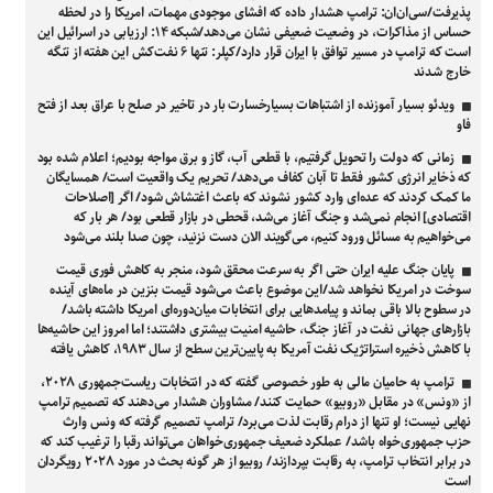
پذیرفت/سی‌ان‌ان: ترامپ هشدار داده که افشای موجودی مهمات، امریکا را در لحظه‌
حساس از مذاکرات، در وضعیت ضعیفی نشان می‌دهد/شبکه ۱۴: ارزیابی در اسرائیل این
است که ترامپ در مسیر توافق با ایران قرار دارد/کپلر: تنها ۶ نفت‌کش این هفته از تنگه
خارج شدند
ویدئو بسیار آموزنده از اشتباهات بسیارخسارت بار در تاخیر در صلح با عراق بعد از فتح
فاو
زمانی که دولت را تحویل گرفتیم، با قطعی آب، گاز و برق مواجه بودیم؛ اعلام شده بود
که ذخایر انرژی کشور فقط تا آبان کفاف می‌دهد/ تحریم یک واقعیت است/ همسایگان
ما کمک کردند که عده‌ای وارد کشور نشوند که باعث اغتشاش شود/ اگر [اصلاحات
اقتصادی] انجام نمی‌شد و جنگ آغاز می‌شد، قحطی در بازار قطعی بود/ هر بار که
می‌خواهیم به مسائل ورود کنیم، می‌گویند الان دست نزنید، چون صدا بلند می‌شود
پایان جنگ علیه ایران حتی اگر به سرعت محقق شود، منجر به کاهش فوری قیمت
سوخت در امریکا نخواهد شد/این موضوع باعث می‌شود قیمت بنزین در ماه‌های آینده
در سطوح بالا باقی بماند و پیامدهایی برای انتخابات میان‌دوره‌ای امریکا داشته باشد/
بازارهای جهانی نفت در آغاز جنگ، حاشیه امنیت بیشتری داشتند؛ اما امروز این حاشیه‌ها
با کاهش ذخیره استراتژیک نفت آمریکا به پایین‌ترین سطح از سال ۱۹۸۳، کاهش یافته
ترامپ به حامیان مالی به طور خصوصی گفته که در انتخابات ریاست‌جمهوری ۲۰۲۸،
از «ونس» در مقابل «روبیو» حمایت کنند/ مشاوران هشدار می‌دهند که تصمیم ترامپ
نهایی نیست؛ او تنها از درام رقابت لذت می‌برد/ ترامپ تصمیم گرفته که ونس وارث
حزب جمهوری‌خواه باشد/ عملکرد ضعیف جمهوری‌خواهان می‌تواند رقبا را ترغیب کند که
در برابر انتخاب ترامپ، به رقابت بپردازند/ روبیو از هر گونه بحث در مورد ۲۰۲۸ رویگردان
است