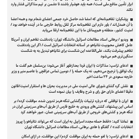
ابزار تأمین منافع ملی است/ همه باید هوشیار باشند تا دشمن بر تیم مذاکراتی فشار وارد
نکند
پزشکیان: تفاهم‌نامه‌ای که امضا شد حاصل خرد جمعی اعضای شعام بود و همه اعضا
با آن همدل‌اند / باور دارم این تفاهم‌نامه مرکز ثقل روابط خارجی ما در آینده خواهد بود /
امنیت کشور، منطقه و هم‌پیمانان ما با این تفاهم‌نامه ارتقا می‌یابد
ویدیو / برهانی استاد مطالعات اسرائیل دانشگاه تهران: یادداشت تفاهم ایران و آمریکا
عامل کاهش محبوبیت نتانیاهو در آستانه انتخابات اسرائیل است / اگر این یادداشت
تفاهم پیشرفت بکند، علی‌القاعده این شکست برای نتانیاهو تبدیل به یه شکست
سنگین‌تری هم می‌شود
ادعای ترامپ: مذاکرات با ایران فردا بعدازظهر آغاز می‌شود؛ بن‌سلمان هم گفت ما
یک توافق را ترجیح می‌دهیم، نه یک حمله را / دومین تماس عراقچی با عاصم منیر و وزیر
خارجه سعودی در ۲۴ ساعت اخیر
نقش گره گشای شورای عالی امنیت ملی در مدیریت بحران ها و استقرار امنیت/قانون
دقیقا اعضای دارای حق رای و شرح وظایف را بیان نموده است
ایران با توافقی که درباره ترتیبات بازگشایی تنگه هرمز تدوین شده، موافقت کرده/ بر
اساس این پیشنهاد، کشتی‌های ورودی به خلیج فارس از طریق آب‌های سرزمینی ایران در
تنگه هرمز و کشتی‌های خروجی از طریق آب‌های سرزمینی عمان، عبور خواهند کرد
تماشا کنید: «فقط حمله مجدد اسراییل به ایران است که می‌تواند نتانیاهو را پیروز
انتخابات کند» / گفتگو با هادی برهانی، استاد مطالعات اسرائیل دانشگاه تهران
ادعای ترامپ: با لغو حمله به ایران موافقت کردم/ این موافقت، در ازای امکان