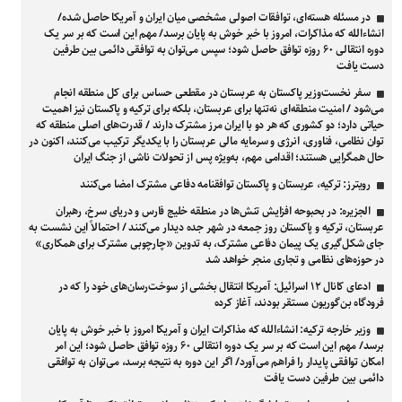
در مسئله هسته‌ای، توافقات اصولی مشخصی میان ایران و آمریکا حاصل شده/
انشاءالله که مذاکرات، امروز با خبر خوش به پایان برسد/ مهم این است که بر سر یک
دوره انتقالی ۶۰ روزه توافق حاصل شود؛ سپس می‌توان به توافقی دائمی بین طرفین
دست یافت
سفر نخست‌وزیر پاکستان به عربستان در مقطعی حساس برای کل منطقه انجام
می‌شود / امنیت منطقه‌ای نه‌تنها برای عربستان، بلکه برای ترکیه و پاکستان نیز اهمیت
حیاتی دارد؛ دو کشوری که هر دو با ایران مرز مشترک دارند / قدرت‌های اصلی منطقه که
توان نظامی، فناوری، انرژی و سرمایه مالی عربستان را با یکدیگر ترکیب می‌کنند، اکنون در
حال همگرایی هستند؛ اقدامی مهم، به‌ویژه پس از تحولات ناشی از جنگ ایران
رویترز: ترکیه، عربستان و پاکستان توافقنامه دفاعی مشترک امضا می‌کنند
الجزیره: در بحبوحه افزایش تنش‌ها در منطقه خلیج فارس و دریای سرخ، رهبران
عربستان، ترکیه و پاکستان روز جمعه در شهر جده دیدار می‌کنند / احتمالاً این نشست به
جای شکل‌گیری یک پیمان دفاعی مشترک، به تدوین «چارچوبی مشترک برای همکاری»
در حوزه‌های نظامی و تجاری منجر خواهد شد
ادعای کانال ۱۲ اسرائیل: آمریکا انتقال بخشی از سوخت‌رسان‌های خود را که در
فرودگاه بن‌گوریون مستقر بودند، آغاز کرده
وزیر خارجه ترکیه: انشاءالله که مذاکرات ایران و آمریکا امروز با خبر خوش به پایان
برسد/ مهم این است که بر سر یک دوره انتقالی ۶۰ روزه توافق حاصل شود؛ این امر
امکان توافقی پایدار را فراهم می‌آورد/ اگر این دوره به نتیجه برسد، می‌توان به توافقی
دائمی بین طرفین دست یافت