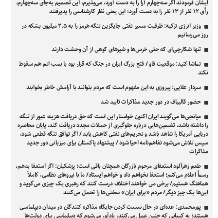
ایشان فرمودند اگر سه‌چهارم آرا را به دست آورد، می‌پذیرم، این تصمیم به‌جای سه‌چهارم،
رأی ۱۲ نفر از ۱۳ نفر را به دست آورد؛ این یعنی نظر کارشناسی را پذیرفتند
وزیر انرژی ترکیه: ظرفیت مسیر نفتی جایگزین تنگه هرمز را به ۲.۵ میلیون بشکه در
روز می‌رسانیم
تنها شکارچی‌ای که حتی خرس‌ها و شیرهای کوهی از آن وحشت دارند
تماشا کنید: موقعیت فاو / فتح بزرگ ایران در جنگ که قرار بود با بمب اتم هم سقوط
نکند
سردار علایی: پیروزی به این مفهوم است که مردم بتوانند با آرامش خاطر بخوابند
حضور قالیباف در دور جدید مذاکرات تایید شد
میانجی‌ها می‌گویند ایران اکنون خواستار این است که حق دریافت هزینه عبور از تنگه
را داشته باشد، تضمین‌هایی درباره جلوگیری از حملات مجدد دریافت کند، پایان محاصره
دریایی آمریکا را شاهد باشد و تحریم‌های نفتی کاهش یابد / اگر توافق تنگه قطعی شود،
سپس تلاش می‌شود تفاهم‌نامه احیا شود / پیشنهاد پاکستان برای میزبانی دور جدید
مذاکرات
طعم زهرآلود استعفای مرحوم بازرگان همچنان باقی است؛ پزشکیان: اگر استعفا بدهم،
رسماً اعلام می‌کنم؛ استعفا نخواهم داد و خواهم ایستاد/ ما با نیروهای نظامی، کاملاً
هماهنگ هستیم/ برخی می خواهند اختلاف درست کنند که رهبری یک چیزی می‌گوید و
این‌ها یک چیز دیگر/ مردم «برای ایران» سختی‌ها را تحمل می‌کنند
پورمحمدی: عده‌ای در حال سست کردن جایگاه مذاکره کنندگان در میدان دیپلماسی
هستند؛ به کسانی که چنین عمل می‌کنند، یادآور می‌شوم که دیپلماسی برای دولت‌ها