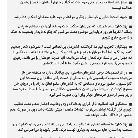
تعلیق اعدام‌ها به معنای نفی جرم، نادیده گرفتن حقوق قربانیان یا تعطیل شدن
عدالت نیست
جبهه اصلاحات ایران خواستار بازنگری در اعلام جرم علیه منتقدان احکام اعدام شد
پزشکیان: برای همیشه که نمی‌توان جنگید؛ بالاخره باید آن را در نقطه‌ای به پایان
رساند / تقریباً هر روز درباره این موضوع بحث می‌کنیم که چگونه باید از وضعیت نه جنگ
و نه صلح خارج شویم
پزشکیان: تخریب تیم مذاکره‌کننده کشورمان بی‌انصافی است / نمی‌شود شعار بدهیم
که می‌جنگیم، اما فردا در بازار همه‌چیز هم باشد و گرانی هم نباشد / اینکه ما بجنگیم یا
نه، بهتر از من و شما، فرماندهان جنگ می‌دانند؛ آنها قدرت خودشان را می‌دانند، رهبری
تصمیم می‌گیرد و هر تصمیمی ایشان بگیرد، ما تا آخر ایستاده‌ایم
در اثر تصمیمات برخی کشورهای ساحلی، پای بیگانگان دارد به منطقه خزر باز
می‌شود/ تصویب کنوانسیون خزر، به معنای از دست رفتن منافع ایران نیست/ این
کنوانسیون، حضور نیروهای مسلحی که به کشورهای عضو تعلق ندارند را در دریای خزر
ممنوع کرده/ در صورت اجرایی شدن کنوانسیون، دخالتی در تعیین خط مبدا، حدود بستر
و زیر بستر از سوی طرف‌های دیگر برای ایران صورت نمی‌گیرد
سخنگوی قوه قضائیه: باقر خرازی به دادگاه ویژه روحانیت احضار شد و تحت تعقیب
کیفری قرار گرفت/ ایشان می‌تواند اتهامات متعدد امنیتی داشته باشد/ وی در صورت عدم
حضور در دادگاه، جلب خواهد شد
پزشکیان: متأسفانه عده‌ای به عراقچی بی‌احترامی می‌کنند؛ من نمی‌دانم کدام دین و
مذهب به انسان اجازه می‌دهد به دیگری تهمت بزند، ناسزا بگوید یا بی‌احترامی کند