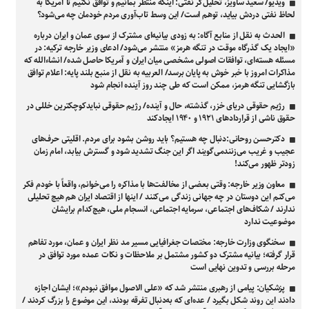
ویدیو/ سعید ساویز، تحلیل‌گر نفتی: اینکه منتظر بمانیم و توافق نکنیم تا آمریکا به
لحاظ نفتی دردش بیاید، توهم است/ این وسط تاب‌آوری مردم خودمان چه می‌شود؟
الحدث به نقل از منابع آگاه: به زودی بیانیه‌ای مشترک از سوی عمان و ایران درباره
«ایجاد یک گذرگاه موقت در تنگه هرمز» منتشر می‌شود/ ادعای وزیر خارجه ترکیه: در
مسئله هسته‌ای، توافقات اصولی مشخصی میان ایران و آمریکا حاصل شده/ انشاءالله که
مذاکرات امروز با خبر خوش به پایان برسد/ العربیه به نقل از منبع بلند پایه: اعلام توافق
بازگشایی تنگه هرمز، ممکن است که طی چند روز آینده انجام شود
رژیم حقوقی دریای خزر، گذشته، حال و آینده/ رژیم حقوقی نبایدکوچکترین خللی در
حقوق ناشی از قراردادهای ۱۹۲۱ و ۱۹۴۰ ایجادکند
دکترحسن روحانی:دنبال چه هستیم؟ باید روشن بشود برای مردم. اقلیتی حرف‌های
عجیب و غریب می‌زنندمی‌گویند اگر این جنگ تشدید شود و گسترش بیابد، امام زمان
زودتر ظهور می‌کند!
معاون وزیر خارجه: وقتی بعضی از مخالفت‌ها با مذاکره را می‌خوانم، واقعاً با خودم فکر
می‌کنم این دوستان در چه جهانی زندگی می‌کنند / اینها از اقتصاد ایران هم هیچ تحلیلی
ندارند / شکاف‌های اجتماعی، سرمایه اجتماعی، انسجام ملی، هیچ‌کدام برایشان
موضوعیت ندارد
سخنگوی وزارت خارجه: مختصات جغرافیایی مسیر مد نظر ایران و عمان، مورد تفاهم
قرار گرفته؛ بیانیه مشترک دو کشور مشتمل بر ملاحظات و نکات عمده مورد توافق در
مرحله بررسی و تدوین نهایی است
پزشکیان: پیامی از رهبری منتشر شد که «علی الاصول موافق نبودم»؛ ایشان اجازه
دادند این روند شکل بگیرد / عده‌ای که به‌دنبال تفرقه بودند، این موضوع را بزرگ کردند /