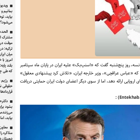
ویدیو/
بمانیم و 
بیاید، ت
می‌شود؟
الحدث 
مشترک از 
موقت در 
ترکیه: د
میان ایرا
امروز با 
نسه، روز پنج‌شنبه گفت که «اسنپ‌بک» علیه ایران در پایان ماه سپتامبر
بلند پایه
که طی چند
 که «عباس عراقچی»، وزیر خارجه ایران، «تلاش کرد پیشنهادی معقول»
رژیم ح
ی اروپایی ارائه دهد، اما از سوی دیگر اعضای دولت ایران حمایتی دریافت
حقوقی نب
قراردادهای ۱۹۲۱ و ۱۹۴۰ ای
دکترح
بشود برا
می‌زنندم
بیابد، ام
معاون 
مذاکره را
دوستان در