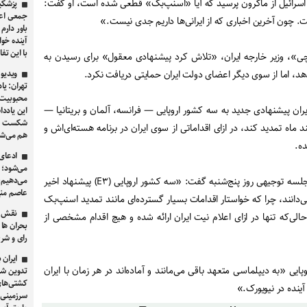
قتی «یونیت لوی» از شبکه ۱۲ اسرائیل از ماکرون پرسید که آیا «اسنپ‌بک» قطعی شده است، او گفت:
پزشکیا
جمعی اعض
. چون آخرین اخباری که از ایرانی‌ها داریم جدی نیست.»
باور دارم
آینده خوا
با این تفا
ی»، وزیر خارجه ایران، «تلاش کرد پیشنهادی معقول» برای رسیدن به
 دهد، اما از سوی دیگر اعضای دولت ایران حمایتی دریافت نکرد.
ویدیو 
تهران: یا
محبوبیت ن
ران پیشنهادی جدید به سه کشور اروپایی — فرانسه، آلمان و بریتانیا —
این یادد
شکست برا
ماه تمدید کند، در ازای اقداماتی از سوی ایران در برنامه هسته‌ای‌اش و
هم می‌شو
ده.
ادعای 
می‌شود؛ 
یک منبع آگاه به خبرنگاران در جلسه توجیهی روز پنج‌شنبه گفت: «سه کشور اروپایی (E۳) پیشنهاد اخیر
می‌دهیم،
عاصم منیر و
 می‌دانند، چرا که خواستار اقدامات بسیار گسترده‌ای مانند تمدید اسنپ‌بک
نقش گ
لی‌که تنها در ازای اعلام نیت ایران ارائه شده و هیچ اقدام مشخصی از
بحران ها 
رای و شر
ایران 
ایی «به دیپلماسی متعهد باقی می‌مانند و آماده‌اند در هر زمان با ایران
تدوین شد
کشتی‌های
آینده در نیویورک.»
سرزمینی ا