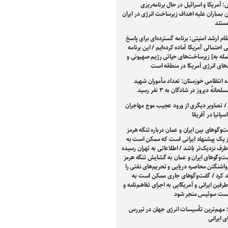
 آمریکا و اسرائیل در حال برنامه‌ریزی
بمباران علیه اهداف زیرساخت انرژی در ایران
هستند
م ارشد امنیتی: برنامه گسترده‌ای برای پاسخ
ی احتمالی آمریکا آماده کرده‌ایم / این برنامه
له به] زیرساخت‌های حیاتی رژیم صهیونی و
های انرژی آمریکا در منطقه است
ه انتظامی خوزستان: تعداد مأموران شهید
انهٔ دیروز در شادگان به ۳ نفر رسید
 / تصاویر دیگری از ورود عجیب موج مهاجران
سپانیا در آفریقا
‌وگوهای بین ایران و عمان درباره تنگه هرمز
یک پیشنهاد ایرانی است که ممکن است به
طرف نزدیک‌تر باشد / اطلاعاتی به تهران رسیده
فت‌وگوهای ایران و عمان به گشایش تنگه هرمز
واشنگتن محاصره دریایی و تحریم‌های نفتی را
د کرد / گفت‌وگوهای جاری ممکن است به
فین ایرانی و آمریکایی به اجرای تفاهم‌نامه و
شست سوئیس منجر شود
 مهم‌ترین تأسیسات انرژی جهان در تیررس
 ایرانی