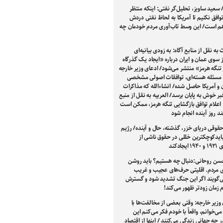
 سعید ساویز، تحلیل‌گر نفتی: اینکه منتظر
توافق نکنیم تا آمریکا به لحاظ نفتی دردش
وهم است/ این وسط تاب‌آوری مردم خودمان چه
به نقل از منابع آگاه: به زودی بیانیه‌ای
سوی عمان و ایران درباره «ایجاد یک گذرگاه
تنگه هرمز» منتشر می‌شود/ ادعای وزیر خارجه
ر مسئله هسته‌ای، توافقات اصولی مشخصی
ن و آمریکا حاصل شده/ انشاءالله که مذاکرات
خبر خوش به پایان برسد/ العربیه به نقل از منبع
: اعلام توافق بازگشایی تنگه هرمز، ممکن است
 روز آینده انجام شود
قوقی دریای خزر، گذشته، حال و آینده/ رژیم
ایدکوچکترین خللی در حقوق ناشی از
جادکند
سن روحانی:دنبال چه هستیم؟ باید روشن
ی مردم. اقلیتی حرف‌های عجیب و غریب
ی‌گویند اگر این جنگ تشدید شود و گسترش
ام زمان زودتر ظهور می‌کند!
وزیر خارجه: وقتی بعضی از مخالفت‌ها با
 می‌خوانم، واقعاً با خودم فکر می‌کنم این
 چه جهانی زندگی می‌کنند / اینها از اقتصاد