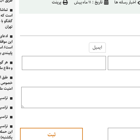
طریق آب‌
اخبار رسانه ها
تاریخ :
۱۱ ماه پیش
پرینت
تماشا 
است که می
گفتگو با 
تهران
ادعای 
این موافق
ایمیل
است/ اسرا
پایبندی ب
هر گو
و دفاع مل
خصوص امن
امنیت مل
ترامپ 
ترامپ 
ترامپ 
ترامپ 
این حمله
یکشنبه) آ