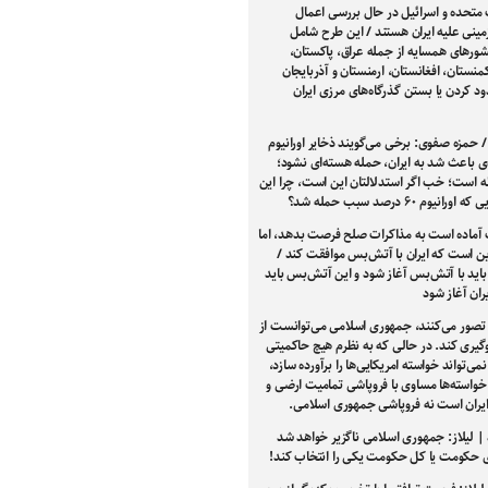
 متحده و اسرائیل در حال بررسی اعمال
مینی علیه ایران هستند / این طرح شامل
ور‌های همسایه از جمله عراق، پاکستان،
کمنستان، افغانستان، ارمنستان و آذربایجان
د کردن یا بستن گذرگاه‌های مرزی ایران
/ حمزه صفوی: برخی می‌گویند ذخایر اورانیوم
دی باعث شد به ایران، حمله هسته‌ای نشود؛
ه است؛ خب اگر استدلالتان این است، چرا این
رانیوم ۶۰ درصد سبب حمله شد؟
 آماده است به مذاکرات صلح فرصت بدهد، اما
ین است که ایران با آتش‌بس موافقت کند /
اید با آتش‌بس آغاز شود و این آتش‌بس باید
ران آغاز شود
تصور می‌کنند، جمهوری اسلامی می‌توانست از
یری کند. در حالی که به نظرم هیچ حاکمیتی
نمی‌تواند خواسته امریکایی‌ها را برآورده سازد،
خواسته‌ها مساوی با فروپاشی تمامیت ارضی و
ایران است نه فروپاشی جمهوری اسلامی.
 | لیلاز: جمهوری اسلامی ناگزیر خواهد شد
ی حکومت یا کل حکومت یکی را انتخاب کند!