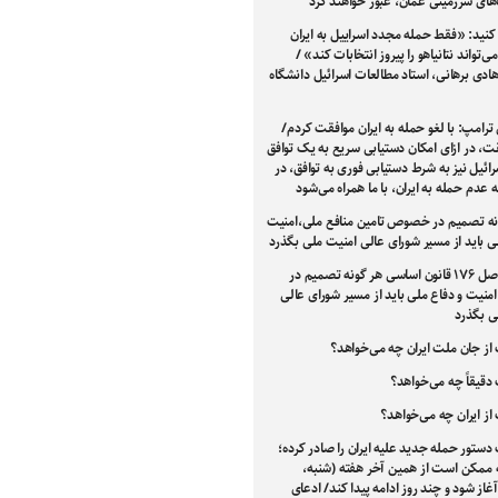
های سرزمینی عمان، عبور خواهند کرد
کنید: «فقط حمله مجدد اسراییل به ایران
‌تواند نتانیاهو را پیروز انتخابات کند» /
هادی برهانی، استاد مطالعات اسرائیل دانشگاه
ترامپ: با لغو حمله به ایران موافقت کردم/
ت، در ازای امکان دستیابی سریع به یک توافق
ئیل نیز به شرط دستیابی فوری به توافق، در
ه عدم حمله به ایران، با ما همراه می‌شود
نه تصمیم در خصوص تامین منافع ملی،امنیت
ی باید از مسیر شورای عالی امنیت ملی بگذرد
طبق اصل ۱۷۶ قانون اساسی هر گونه تصمیم در
یت و دفاع ملی باید از مسیر شورای عالی
ی بگذرد
از جان ملت ایران چه می‌خواهد؟
دقیقاً چه می‌خواهد؟
از ایران چه می‌خواهد؟
دستور حمله جدید علیه ایران را صادر کرده؛
 ممکن است از همین آخر هفته (شنبه،
غاز شود و چند روز ادامه پیدا کند/ ادعای