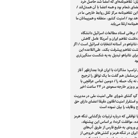
ن: تفاهم‌نامه‌ای که امضا شد حاصل خرد
ای شعام بود و همه اعضا با آن همدل‌اند /
 این تفاهم‌نامه مرکز ثقل روابط خارجی ما در
هد بود / امنیت کشور، منطقه و هم‌پیمانان ما
هم‌نامه ارتقا می‌یابد
/ برهانی استاد مطالعات اسرائیل دانشگاه
دداشت تفاهم ایران و آمریکا عامل کاهش
تانیاهو در آستانه انتخابات اسرائیل است / اگر
اشت تفاهم پیشرفت بکند، علی‌القاعده این
ی نتانیاهو تبدیل به یه شکست سنگین‌تری
د
ترامپ: مذاکرات با ایران فردا بعدازظهر آغاز
بن‌سلمان هم گفت ما یک توافق را ترجیح
 نه یک حمله را / دومین تماس عراقچی با
 وزیر خارجه سعودی در ۲۴ ساعت اخیر
ره گشای شورای عالی امنیت ملی در مدیریت
و استقرار امنیت/قانون دقیقا اعضای دارای حق
ح وظایف را بیان نموده است
با توافقی که درباره ترتیبات بازگشایی تنگه هرمز
ه، موافقت کرده/ بر اساس این پیشنهاد،
 ورودی به خلیج فارس از طریق آب‌های
یران در تنگه هرمز و کشتی‌های خروجی از