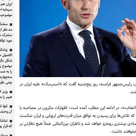
ایران هم 
سرمایه اج
موضوعیت 
سخنگو
مد نظر ای
مشترک دو
مورد توا
پزشکی
الاصول مو
شکل بگیرد
موضوع را 
را به دست
یعنی نظر 
رئیس‌جمهور فرانسه، روز پنج‌شنبه گفت که «اسنپ‌بک» علیه ایران در
شد.
وزیر ا
هرمز را به ۲.۵ میلیون بشکه در روز می‌ر
تنها 
نتخاب»، در ادامه این مطلب آمده است: اظهارات مکرون در مصاحبه با
آن وحشت
‌دهد که تلاش‌ها برای رسیدن به توافق میان قدرت‌های اروپایی و ایران شکست
تماشا 
ادی بیشتری روبه‌رو خواهد شد و ناظران بین‌المللی عملاً هیچ نظارتی بر
که قرار ب
 نخواهند داشت.
سردار 