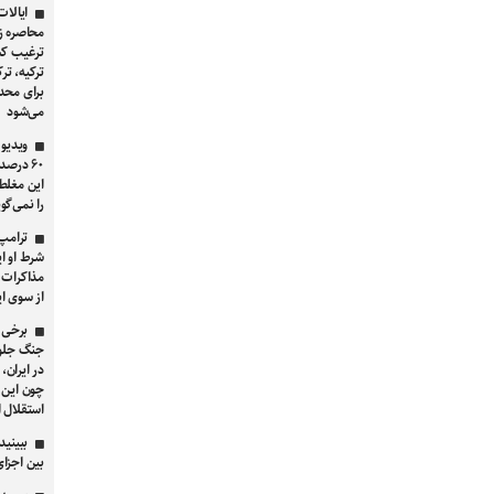
ایالات
محاصره ز
ترغیب کش
ترکیه، تر
برای محدو
می‌شود
ویدیو 
۶۰ درص
این مغلط
را نمی‌گویی که او
ترامپ
شرط او ا
مذاکرات ب
از سوی ای
برخی 
جنگ جلوگ
در ایران، 
چون این 
استقلال 
ببینید
بین اجزا