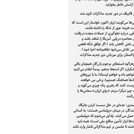
ا آرامش خاطر بخوابند
الیباف در دور جدید مذاکرات تایید شد
‌ها می‌گویند ایران اکنون خواستار این است که
 هزینه عبور از تنگه را داشته باشد،
یی درباره جلوگیری از حملات مجدد دریافت
ن محاصره دریایی آمریکا را شاهد باشد و
 نفتی کاهش یابد / اگر توافق تنگه قطعی
 تلاش می‌شود تفاهم‌نامه احیا شود /
اکستان برای میزبانی دور جدید مذاکرات
رآلود استعفای مرحوم بازرگان همچنان باقی
یان: اگر استعفا بدهم، رسماً اعلام می‌کنم؛
واهم داد و خواهم ایستاد/ ما با نیروهای
املاً هماهنگ هستیم/ برخی می خواهند
رست کنند که رهبری یک چیزی می‌گوید و
 چیز دیگر/ مردم «برای ایران» سختی‌ها را
کنند
مدی: عده‌ای در حال سست کردن جایگاه
نندگان در میدان دیپلماسی هستند؛ به کسانی
عمل می‌کنند، یادآور می‌شوم که دیپلماسی
‌ها ابزار تأمین منافع ملی است/ همه باید
شند تا دشمن بر تیم مذاکراتی فشار وارد نکند