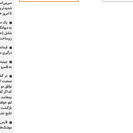
سی‌بی‌اس:
شدیدترین 
تا امروز 
یک مقا
به دیوانگ
شامل [حم
زیرساخت‌
فرماند
درگیری مسلح
ببینید
به قلمرو ا
در گفت
صحبت از 
توافق دو 
که اگر گ
بینجامد، 
لغو خواه
بازگشت طر
نتایج ن
فارس:
موشک‌های