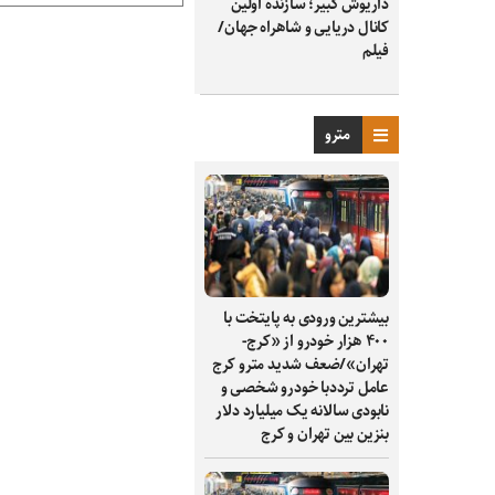
داریوش کبیر؛ سازنده اولین
کانال دریایی و شاهراه جهان/
فیلم
مترو
بیشترین ورودی به پایتخت با
۴۰۰ هزار خودرو از «کرج-
تهران»/ضعف شدید مترو کرج
عامل ترددبا خودرو شخصی و
نابودی سالانه یک میلیارد دلار
بنزین بین تهران و کرج