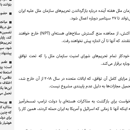
بتوانند ب
ان ملل هفته آینده درباره بازگرداندن تحریم‌های سازمان ملل علیه ایران
حضور ق
باره اعمال شود.
میانجی
حق دریافت
تضمین‌ها
ایرانی‌ها تهدید کرده‌اند که در واکنش، از معاهده منع گسترش سلاح‌های هسته‌ای (NPT) خارج خواهند
کند، پایا
قدند که آنها تا آن اندازه پیش نخواهند رفت.
تحریم‌های
شود، سپس
پیشنهاد پ
ودکار تمام تحریم‌های شورای امنیت سازمان ملل را که تحت توافق
طعم زه
است؛ پزشک
استعفا نخ
نظامی، ک
ایران استدلال می‌کند که هرگز از مزایای کامل آن توافق، که ایالات متحده در سال ۲۰۱۸ از آن خارج شد،
اختلاف د
تحمیل مجازات‌ها به دلیل عدم پایبندی مشروع نیست.
این‌ها یک
تحمل می‌
رخواست برای بازگشت به مذاکرات هسته‌ای با دولت ترامپ تمسخرآمیز
پورمح
مذاکره ک
اینکه آنها تا زمانی که اسرائیل و آمریکا به ایران حمله کردند، همین کار را
که چنین 
برای دولت
هوشیار با