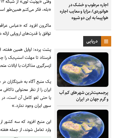
و
اجاره مرطوب و خشک در
«بله، فکر می‌کنم همین‌طور است
هوانوردی/ مزایا و معایب اجاره
هواپیما به این دو شیوه
ماکرون افزود که «عباس عراقچ
توافق با قدرت‌های اروپایی ارائه
دریایی
پشت پرده: اوایل همین هفته، ای
فرستاد تا مهلت اسنپ‌بک را چند 
ازسرگیری مذاکرات با ایالات متح
ایران را از نظر محتوایی ناکافی
پرجمعیت‌ترین شهرهای کم آب
یا حتی لغو کامل آن است، در حا
و گرم جهان در ایران
سوی ایران وجود ندارد.»
این منبع افزود که سه کشور اروپ
وارد تعامل شوند، از جمله هفته 