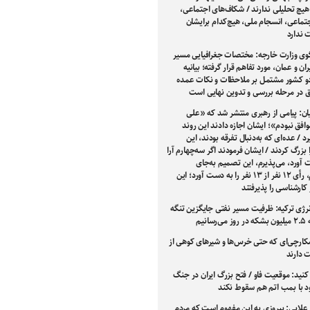
هیچ تحلیلی ندارند / شکاف‌های اجتماعی،
تماعی، انسجام ملی، هیچ‌کدام برایشان
ندارد
ی وزارت خارجه: مختصات جغرافیایی مسیر
ران و عمان، مورد تفاهم قرار گرفته؛ بیانیه
 کشور مشتمل بر ملاحظات و نکات عمده
فق در مرحله بررسی و تدوین نهایی است
ان: پیامی از رهبری منتشر شد که «علی
افق نبودم»؛ ایشان اجازه دادند این روند
 / عده‌ای که به‌دنبال تفرقه بودند، این
بزرگ کردند / ایشان فرمودند اگر سه‌چهارم آرا
 آورد، می‌پذیرم، این تصمیم به‌جای
سه‌چهارم، رأی ۱۲ نفر از ۱۳ نفر را به دست آورد؛ این
کارشناسی را پذیرفتند
نرژی ترکیه: ظرفیت مسیر نفتی جایگزین تنگه
سانیم
شکارچی‌ای که حتی خرس‌ها و شیرهای کوهی از
 دارند
کنید: موقعیت فاو / فتح بزرگ ایران در جنگ
ود با بمب اتم هم سقوط نکند
علایی: پیروزی به این مفهوم است که مردم