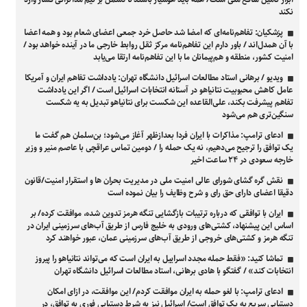
نکند
پزشکیان: تفاهم‌نامه‌ای که امضا شد حاصل خرد جمعی اعضای شعام بود و همه اعضا
با آن همدل‌اند / باور دارم این تفاهم‌نامه مرکز ثقل روابط خارجی ما در آینده خواهد بود /
امنیت کشور، منطقه و هم‌پیمانان ما با این تفاهم‌نامه ارتقا می‌یابد
ویدیو / برهانی استاد مطالعات اسرائیل دانشگاه تهران: یادداشت تفاهم ایران و آمریکا
عامل کاهش محبوبیت نتانیاهو در آستانه انتخابات اسرائیل است / اگر این یادداشت
تفاهم پیشرفت بکند، علی‌القاعده این شکست برای نتانیاهو تبدیل به یه شکست
سنگین‌تری هم می‌شود
ادعای ترامپ: مذاکرات با ایران فردا بعدازظهر آغاز می‌شود؛ بن‌سلمان هم گفت ما
یک توافق را ترجیح می‌دهیم، نه یک حمله را / دومین تماس عراقچی با عاصم منیر و وزیر
خارجه سعودی در ۲۴ ساعت اخیر
نقش گره گشای شورای عالی امنیت ملی در مدیریت بحران ها و استقرار امنیت/قانون
دقیقا اعضای دارای حق رای و شرح وظایف را بیان نموده است
ایران با توافقی که درباره ترتیبات بازگشایی تنگه هرمز تدوین شده، موافقت کرده/ بر
اساس این پیشنهاد، کشتی‌های ورودی به خلیج فارس از طریق آب‌های سرزمینی ایران در
تنگه هرمز و کشتی‌های خروجی از طریق آب‌های سرزمینی عمان، عبور خواهند کرد
تماشا کنید: «فقط حمله مجدد اسراییل به ایران است که می‌تواند نتانیاهو را پیروز
انتخابات کند» / گفتگو با هادی برهانی، استاد مطالعات اسرائیل دانشگاه تهران
ادعای ترامپ: با لغو حمله به ایران موافقت کردم/ این موافقت، در ازای امکان
دستیابی سریع به یک توافق است/ اسرائیل نیز به شرط دستیابی فوری به توافق، در