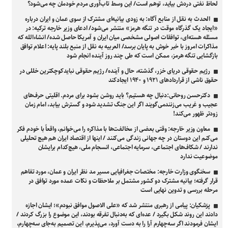
لحاظ نفتی دردش بیاید، توهم است/ این وسط تاب‌آوری مردم خودمان چه می‌شود؟
الحدث به نقل از منابع آگاه: به زودی بیانیه‌ای مشترک از سوی عمان و ایران درباره
«ایجاد یک گذرگاه موقت در تنگه هرمز» منتشر می‌شود/ ادعای وزیر خارجه ترکیه: در
مسئله هسته‌ای، توافقات اصولی مشخصی میان ایران و آمریکا حاصل شده/ انشاءالله که
مذاکرات امروز با خبر خوش به پایان برسد/ العربیه به نقل از منبع بلند پایه: اعلام توافق
بازگشایی تنگه هرمز، ممکن است که طی چند روز آینده انجام شود
رژیم حقوقی دریای خزر، گذشته، حال و آینده/ رژیم حقوقی نبایدکوچکترین خللی در
حقوق ناشی از قراردادهای ۱۹۲۱ و ۱۹۴۰ ایجادکند
دکترحسن روحانی:دنبال چه هستیم؟ باید روشن بشود برای مردم. اقلیتی حرف‌های
عجیب و غریب می‌زنندمی‌گویند اگر این جنگ تشدید شود و گسترش بیابد، امام زمان
زودتر ظهور می‌کند!
معاون وزیر خارجه: وقتی بعضی از مخالفت‌ها با مذاکره را می‌خوانم، واقعاً با خودم فکر
می‌کنم این دوستان در چه جهانی زندگی می‌کنند / اینها از اقتصاد ایران هم هیچ تحلیلی
ندارند / شکاف‌های اجتماعی، سرمایه اجتماعی، انسجام ملی، هیچ‌کدام برایشان
موضوعیت ندارد
سخنگوی وزارت خارجه: مختصات جغرافیایی مسیر مد نظر ایران و عمان، مورد تفاهم
قرار گرفته؛ بیانیه مشترک دو کشور مشتمل بر ملاحظات و نکات عمده مورد توافق در
مرحله بررسی و تدوین نهایی است
پزشکیان: پیامی از رهبری منتشر شد که «علی الاصول موافق نبودم»؛ ایشان اجازه
دادند این روند شکل بگیرد / عده‌ای که به‌دنبال تفرقه بودند، این موضوع را بزرگ کردند /
ایشان فرمودند اگر سه‌چهارم آرا را به دست آورد، می‌پذیرم، این تصمیم به‌جای سه‌چهارم،