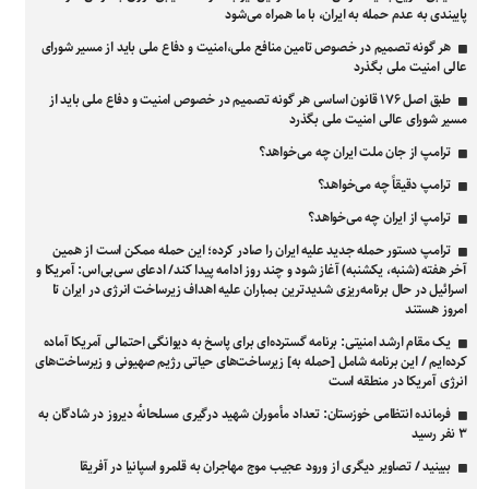
پایبندی به عدم حمله به ایران، با ما همراه می‌شود
هر گونه تصمیم در خصوص تامین منافع ملی،امنیت و دفاع ملی باید از مسیر شورای
عالی امنیت ملی بگذرد
طبق اصل ۱۷۶ قانون اساسی هر گونه تصمیم در خصوص امنیت و دفاع ملی باید از
مسیر شورای عالی امنیت ملی بگذرد
ترامپ از جان ملت ایران چه می‌خواهد؟
ترامپ دقیقاً چه می‌خواهد؟
ترامپ از ایران چه می‌خواهد؟
ترامپ دستور حمله جدید علیه ایران را صادر کرده؛ این حمله ممکن است از همین
آخر هفته (شنبه، یکشنبه) آغاز شود و چند روز ادامه پیدا کند/ ادعای سی‌بی‌اس: آمریکا و
اسرائیل در حال برنامه‌ریزی شدیدترین بمباران علیه اهداف زیرساخت انرژی در ایران تا
امروز هستند
یک مقام ارشد امنیتی: برنامه گسترده‌ای برای پاسخ به دیوانگی احتمالی آمریکا آماده
کرده‌ایم / این برنامه شامل [حمله به] زیرساخت‌های حیاتی رژیم صهیونی و زیرساخت‌های
انرژی آمریکا در منطقه است
فرمانده انتظامی خوزستان: تعداد مأموران شهید درگیری مسلحانهٔ دیروز در شادگان به
۳ نفر رسید
ببینید / تصاویر دیگری از ورود عجیب موج مهاجران به قلمرو اسپانیا در آفریقا