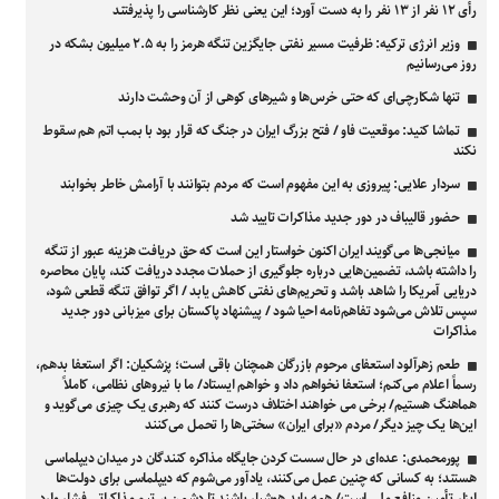
رأی ۱۲ نفر از ۱۳ نفر را به دست آورد؛ این یعنی نظر کارشناسی را پذیرفتند
وزیر انرژی ترکیه: ظرفیت مسیر نفتی جایگزین تنگه هرمز را به ۲.۵ میلیون بشکه در
روز می‌رسانیم
تنها شکارچی‌ای که حتی خرس‌ها و شیرهای کوهی از آن وحشت دارند
تماشا کنید: موقعیت فاو / فتح بزرگ ایران در جنگ که قرار بود با بمب اتم هم سقوط
نکند
سردار علایی: پیروزی به این مفهوم است که مردم بتوانند با آرامش خاطر بخوابند
حضور قالیباف در دور جدید مذاکرات تایید شد
میانجی‌ها می‌گویند ایران اکنون خواستار این است که حق دریافت هزینه عبور از تنگه
را داشته باشد، تضمین‌هایی درباره جلوگیری از حملات مجدد دریافت کند، پایان محاصره
دریایی آمریکا را شاهد باشد و تحریم‌های نفتی کاهش یابد / اگر توافق تنگه قطعی شود،
سپس تلاش می‌شود تفاهم‌نامه احیا شود / پیشنهاد پاکستان برای میزبانی دور جدید
مذاکرات
طعم زهرآلود استعفای مرحوم بازرگان همچنان باقی است؛ پزشکیان: اگر استعفا بدهم،
رسماً اعلام می‌کنم؛ استعفا نخواهم داد و خواهم ایستاد/ ما با نیروهای نظامی، کاملاً
هماهنگ هستیم/ برخی می خواهند اختلاف درست کنند که رهبری یک چیزی می‌گوید و
این‌ها یک چیز دیگر/ مردم «برای ایران» سختی‌ها را تحمل می‌کنند
پورمحمدی: عده‌ای در حال سست کردن جایگاه مذاکره کنندگان در میدان دیپلماسی
هستند؛ به کسانی که چنین عمل می‌کنند، یادآور می‌شوم که دیپلماسی برای دولت‌ها
ابزار تأمین منافع ملی است/ همه باید هوشیار باشند تا دشمن بر تیم مذاکراتی فشار وارد