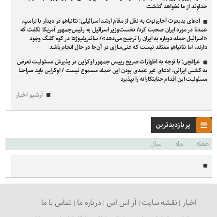
خداوند از ما نخواهد گذشت
ادعای یدیعوت آحارونوت به نقل از مقام ارشد اسرائیلی: نتانیاهو در دیدار با ترامپ،
عمدتا در مورد ایران صحبت کرد/ نخست‌وزیر اسرائیل به رئیس‌جمهور آمریکا نگفت که
«اسرائیل حمله دوباره به ایران را ترجیح می‌دهد»/ سانتریفیوژ‌ها در کوه کلنگ وجود
دارند، اما نتانیاهو معتقد نیست که غنی‌سازی در آن‌جا در حال انجام باشد
عراقچی: با توجه به اظهارات صریح رییس جمهور اوکراین در پذیرش مسئولیت تعرض
به کشتی ایرانی، ادعای غیر عمدی بودن این حمله مسموع نیست / اوکراین باید صراحتا
مسئولیت این اقدام جنایتکارانه را بپذیرد
آرشیو اخبار
پر بازدیدترین
هفته
ماه
سال
اخبار
نقشه سایت
آر اس اس
درباره ما
تماس با ما