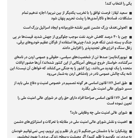
یکی را انتخاب کند!
سعید لیلاز: فرصت توافق را با تخریب یکدیگر از بین نبریم/ اجازه ندهیم تمام
مشکلات، فسادها و ناکارآمدی‌ها را پشت تحریم پنهان شود
الحوثی:هدف بزرگ دشمن تغییر نقشه خاورمیانه و ایجاد اسرائیل بزرگ است
چین با ۴۰ درصد کاهش خرید نفت موجب جلوگیری از جهش شدید قیمت‌ها در پی
جنگ و بسته شدن تنگه هرمز شد/ چینی‌ها استفاده از ناوگان عظیم خودرو‌های برقی،
زغال سنگ و انرژی‌های تجدیدپذیر را افزایش دادند
نیویورک‌تایمز: صدها تن از شخصیت‌های سیاسی، حقوقی و عمومی اردن در نامه‌ای
سرگشاده، خواستار خروج نیروهای آمریکایی از این کشور شده‌اند/ آن‌ها حضور ایالات
متحده را یک تهدید می‌دانند، زیرا کشور را به جنگی می‌کشاند که خواهان آن نیست/ این
نامه یک چالش عمومی نادر در پادشاهی اردن به شمار می‌رود
طبق اصل ۱۷۶ قانون اساسی هر گونه تصمیم در خصوص امنیت و دفاع ملی باید از
مسیر شورای عالی امنیت ملی بگذرد
اصل ۱۷۶ قانون اساسی صراحتا افراد دارای حق رای در شورای عالی امنیت ملی را
تعیین نموده است
شورای عالی امنیت ملی چه وظایفی دارد؟
اهمیت و نقش شورای عالی امنیت ملی در مقابله با تحرکات و استراتژی‌های دشمن
پزشکیان: ما با دشمنان می‌جنگیم تا زیر بار ظلم و زور نرویم، پس نمی‌توانیم خودمان
به مردم زور بگوییم یا ظلم کنیم/ اگر معیشت و سطح زندگی مردم را بهبود نبخشیم،