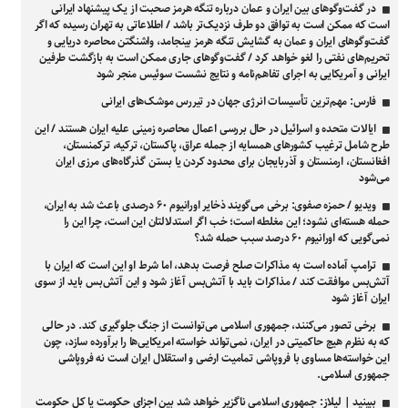
در گفت‌وگوهای بین ایران و عمان درباره تنگه هرمز صحبت از یک پیشنهاد ایرانی
است که ممکن است به توافق دو طرف نزدیک‌تر باشد / اطلاعاتی به تهران رسیده که اگر
گفت‌وگوهای ایران و عمان به گشایش تنگه هرمز بینجامد، واشنگتن محاصره دریایی و
تحریم‌های نفتی را لغو خواهد کرد / گفت‌وگوهای جاری ممکن است به بازگشت طرفین
ایرانی و آمریکایی به اجرای تفاهم‌نامه و نتایج نشست سوئیس منجر شود
فارس: مهم‌ترین تأسیسات انرژی جهان در تیررس موشک‌های ایرانی
ایالات متحده و اسرائیل در حال بررسی اعمال محاصره زمینی علیه ایران هستند / این
طرح شامل ترغیب کشور‌های همسایه از جمله عراق، پاکستان، ترکیه، ترکمنستان،
افغانستان، ارمنستان و آذربایجان برای محدود کردن یا بستن گذرگاه‌های مرزی ایران
می‌شود
ویدیو / حمزه صفوی: برخی می‌گویند ذخایر اورانیوم ۶۰ درصدی باعث شد به ایران،
حمله هسته‌ای نشود؛ این مغلطه است؛ خب اگر استدلالتان این است، چرا این را
نمی‌گویی که اورانیوم ۶۰ درصد سبب حمله شد؟
ترامپ آماده است به مذاکرات صلح فرصت بدهد، اما شرط او این است که ایران با
آتش‌بس موافقت کند / مذاکرات باید با آتش‌بس آغاز شود و این آتش‌بس باید از سوی
ایران آغاز شود
برخی تصور می‌کنند، جمهوری اسلامی می‌توانست از جنگ جلوگیری کند. در حالی
که به نظرم هیچ حاکمیتی در ایران، نمی‌تواند خواسته امریکایی‌ها را برآورده سازد، چون
این خواسته‌ها مساوی با فروپاشی تمامیت ارضی و استقلال ایران است نه فروپاشی
جمهوری اسلامی.
ببینید | لیلاز: جمهوری اسلامی ناگزیر خواهد شد بین اجزای حکومت یا کل حکومت