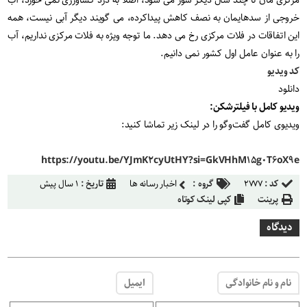
خروجی از سدهایمان به نصف کاهش پیداکرده، می گویند دیگر آبی نیست، همه
این اتفاقات در فلات مرکزی رخ می دهد. ما توجه ویژه به فلات مرکزی نداریم، آب
را به عنوان عامل اول کشور نمی دانیم.
کد ویدیو
دانلود
ویدیو کامل با فیلترشکن:
ویدیوی کامل گفت‌وگو را در لینک زیر تماشا کنید:
https://youtu.be/YJmK۲cyUtHY?si=GkVHhM۱۵g۰T۶oX۹e
کد :
۲۷۷۷
گروه :
اخبار رسانه ها
تاریخ :
۱ سال پیش
پرینت
کپی لینک کوتاه
دیدگاه
نام و نام خانوادگی
ایمیل