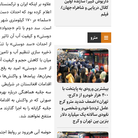
داریوش کبیر؛ سازنده اولین
علاوه بر اینکه ایران و ترکمنس
کانال دریایی و شاهراه جهان/
اعلام کرده بود که احداث دست ک
فیلم
«سلما» در ۱۷۰ کیل
است. سد دوم با نام «جدواد»
دوستی» و کیفیت آب آن تاثیر من
مترو
از احداث «سد دوستی» با تنگ
ذخیره سازی تنظیم آب و تامین
میان با کاهش حجم و کیفیت آ
از «سد دوستی» امید به رفع آ
بحران‌ها، پیامدها و واکنش‌ها 
اقدامات افغانستان در شرایطی
بیشترین ورودی به پایتخت با
سه جانبه هماهنگی درباره بهره
۴۰۰ هزار خودرو از «کرج-
صورتی که در واکنش به اقداما
تهران»/ضعف شدید مترو کرج
جانبه گرایانه را به اجرا گذارن
عامل ترددبا خودرو شخصی و
نابودی سالانه یک میلیارد دلار
منتفع نخواهند شد.
بنزین بین تهران و کرج
حوضه آبی هریرود بر روابط اج