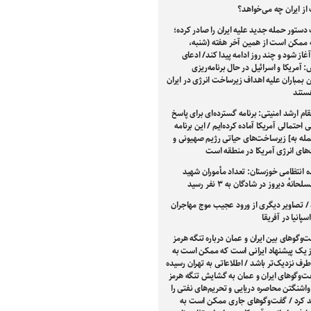
از ایران چه می‌خواهد؟
دستور حمله جدید علیه ایران را صادر کرده؛
 ممکن است از همین آخر هفته (شنبه،
غاز شود و چند روز ادامه پیدا کند/ ادعای
 آمریکا و اسرائیل در حال برنامه‌ریزی
بمباران علیه اهداف زیرساخت انرژی در ایران
هستند
م ارشد امنیتی: برنامه گسترده‌ای برای پاسخ
ی احتمالی آمریکا آماده کرده‌ایم / این برنامه
له به] زیرساخت‌های حیاتی رژیم صهیونی و
های انرژی آمریکا در منطقه است
ه انتظامی خوزستان: تعداد مأموران شهید
انهٔ دیروز در شادگان به ۳ نفر رسید
 / تصاویر دیگری از ورود عجیب موج مهاجران
سپانیا در آفریقا
‌وگوهای بین ایران و عمان درباره تنگه هرمز
یک پیشنهاد ایرانی است که ممکن است به
طرف نزدیک‌تر باشد / اطلاعاتی به تهران رسیده
فت‌وگوهای ایران و عمان به گشایش تنگه هرمز
واشنگتن محاصره دریایی و تحریم‌های نفتی را
د کرد / گفت‌وگوهای جاری ممکن است به