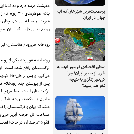
معیشت مردم دارد و نه تنها ایر
پرجمعیت‌ترین شهرهای کم آب
بلکه طوفان‌ها
جهان در ایران
هیرمند و حقابه آن، هم چنان د
روشنی برای حل و فصل آن به چ
رودخانه هریرود (افغانستان- ایر
رودخانه «هریرود» یکی از رودخا
منطق اقتصادی کریدور غرب به
ترکمنستان واقع شده است. این
شرق از مسیر ایران/ چرا
می‌گیرد 
کریدور زنگزور به نتیجه
پس از پیوستن چند رودخانه فصل
نخواهد رسید؟
مشترک ایران و ترکمنستان را ت
فائو ۴۵درصد آن در خاک افغانستان، ۳۵درصد در خاک ایران و ۲۰درصد در ترکمنستان واقع شده است.