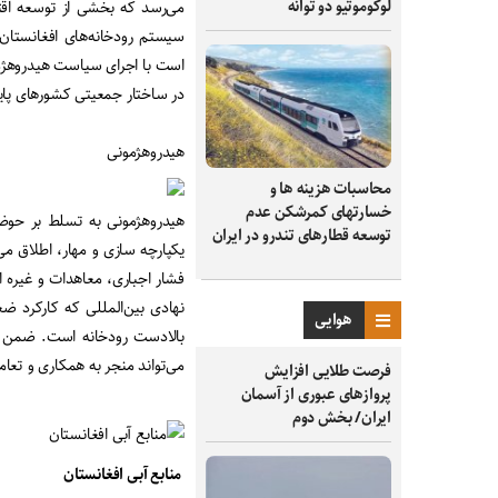
لوکوموتیو دو توانه
می‌رسد که بخشی از توسعه اق
سیستم رودخانه‌های افغانستان 
است با اجرای سیاست هیدروهژمو
در ساختار جمعیتی کشورهای پایی
هیدروهژمونی
محاسبات هزینه ها و
خسارتهای کمرشکن عدم
هیدروهژمونی به تسلط بر حوضه 
توسعه قطارهای تندرو در ایران
یکپارچه سازی و مهار، اطلاق می
فشار اجباری، معاهدات و غیره ا
نهادی بین‌المللی که کارکرد ضع
هوایی
بالادست رودخانه است. ضمن ا
می‌تواند منجر به همکاری و تعام
فرصت طلایی افزایش
پروازهای عبوری از آسمان
ایران/ بخش دوم
منابع آبی افغانستان