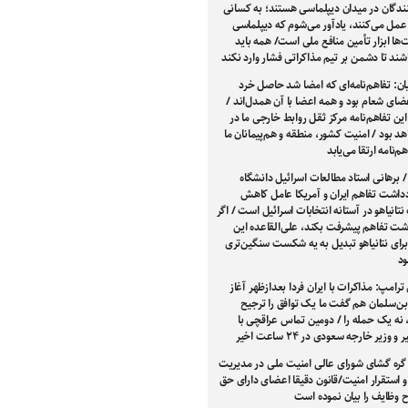
نندگان در میدان دیپلماسی هستند؛ به کسانی
عمل می‌کنند، یادآور می‌شوم که دیپلماسی
‌ها ابزار تأمین منافع ملی است/ همه باید
شند تا دشمن بر تیم مذاکراتی فشار وارد نکند
ن: تفاهم‌نامه‌ای که امضا شد حاصل خرد
ای شعام بود و همه اعضا با آن همدل‌اند /
 این تفاهم‌نامه مرکز ثقل روابط خارجی ما در
هد بود / امنیت کشور، منطقه و هم‌پیمانان ما
هم‌نامه ارتقا می‌یابد
/ برهانی استاد مطالعات اسرائیل دانشگاه
دداشت تفاهم ایران و آمریکا عامل کاهش
تانیاهو در آستانه انتخابات اسرائیل است / اگر
اشت تفاهم پیشرفت بکند، علی‌القاعده این
ی نتانیاهو تبدیل به یه شکست سنگین‌تری
د
ترامپ: مذاکرات با ایران فردا بعدازظهر آغاز
بن‌سلمان هم گفت ما یک توافق را ترجیح
 نه یک حمله را / دومین تماس عراقچی با
 وزیر خارجه سعودی در ۲۴ ساعت اخیر
ره گشای شورای عالی امنیت ملی در مدیریت
و استقرار امنیت/قانون دقیقا اعضای دارای حق
ح وظایف را بیان نموده است