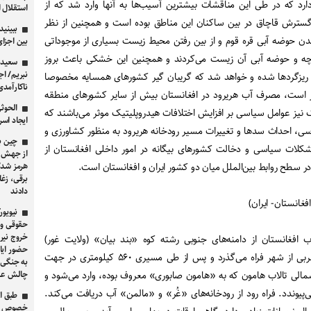
 دارد که در طی این مناقشات بیشترین آسیب‌ها به آنها وارد شد که از
استقلال 
گسترش قاچاق در بین ساکنان این مناطق بوده است و همچنین از نظر
ببینید
ضه آبی قره قوم و از بین رفتن محیط زیست بسیاری از موجوداتی
بین اجزا
اچه و حوضه آبی آن زیست می‌کردند و همچنین این خشکی باعث بروز
سعید ل
نبریم/ اج
ریزگردها شده و خواهد شد که گریبان گیر کشورهای همسایه مخصوصا
ناکارآمدی
کر است، مصرف آب هریرود در افغانستان بیش از سایر کشورهای منطقه
الحوث
ک نیز عوامل سیاسی بر افزایش اختلافات هیدروپلیتیک موثر می‌باشند که
ایجاد اس
اسی، احداث سدها و تغییرات مسیر رودخانه هریرود به منظور کشاورزی و
کلات سیاسی و دخالت کشورهای بیگانه در امور داخلی افغانستان از
از جهش ش
 سطح روابط بین‌الملل میان دو کشور ایران و افغانستان است.
هرمز شد/ 
برقی، زغا
دادند
فغانستان- ایران)
نیویو
حقوقی و 
خروج نیرو
ب افغانستان از دامنه‌های جنوبی رشته کوه «بند بیان» (ولایت غور)
حضور ایال
سرچشمه می‌گیرد، در جنوب غربی از شهر فراه می‌گذرد و پس از طی مسیری ۵۶۰ کیلومتری در جهت
به جنگی 
الی تالاب هامون که به «هامون صابوری» معروف بوده، وارد می‌شود و
چالش عمو
یوندد. فراه رود از رودخانه‌های «غُر» و «مالمن» آب دریافت می‌کند.
خصوص امن