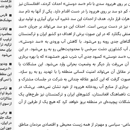
بازگشت طر
تان بر روی هریرود سدی با نام «سد دوستی» احداث کردند، افغانستان نیز
نتایج ن
م دو سد بر روی هریرود را در دست اقدام دارد. یکی از آنها به نام سد
فارس:
ومتری شهر هرات قرار دارد. هدف از احداث این سد ذخیره آب برای آبیاری و تولید برق
موشک‌های
 نیز در دست بررسی است. احداث این دو سد می‌تواند بر جریان «سد
ایالات
فی بگذارد که در این صورت برخی از اهداف دو کشور ایران و ترکمنستان
محاصره ز
ترغیب کش
ناهای جدی روبه رو می‌شود. با کاهش آب ورودی به «سد دوستی»،
ترکیه، تر
 آب کشاورزی دشت سرخس با محدودیت‌هایی رو به رو می‌شود. در این
برای محدو
می‌شود
ب «سد دوستی» کمبود جدی آب شرب شهر «مشهد» که با بهره برداری
ن می‌رفت بار دیگر به وضعیت بحرانی وارد می‌شود. این مشکلات با
ویدیو 
۶۰ درص
در مقابل آن می‌تواند امنیت انسانی منطقه را با تهدید رو به رو سازد.
این مغلط
 صورت گرفت که این کشور علاقه چندانی به شرکت در جلسات مشترک و
را نمی‌گویی که او
 برداری از منابع آب رودخانه هریرود از خود نشان نمی‌دهد. بی‌شک در
ترامپ
شرط او ا
ت ناهماهنگ افغانستان، کشورهای ایران و ترکمنستان نیز طرح‌های یک
مذاکرات ب
د مشکلات پیچیده‌ای در منطقه بروز خواهد کرد که هیچ یک از طرفین از آن
از سوی ای
برخی 
جنگ جلوگ
در ایران، 
تماعی- سیاسی و مهم‌تر از همه زیست محیطی و اقتصادی مردمان مناطق
چون این 