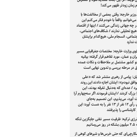
ام زمان زودتر ظهور می‌کند!
وزیر خارجه: وقتی بعضی از مخالفت‌ها با
 می‌خوانم، واقعاً با خودم فکر می‌کنم این
 چه جهانی زندگی می‌کنند / اینها از اقتصاد
هیچ تحلیلی ندارند / شکاف‌های اجتماعی،
تماعی، انسجام ملی، هیچ‌کدام برایشان
ندارد
ی وزارت خارجه: مختصات جغرافیایی مسیر
ران و عمان، مورد تفاهم قرار گرفته؛ بیانیه
 کشور مشتمل بر ملاحظات و نکات عمده
فق در مرحله بررسی و تدوین نهایی است
ان: پیامی از رهبری منتشر شد که «علی
افق نبودم»؛ ایشان اجازه دادند این روند
 / عده‌ای که به‌دنبال تفرقه بودند، این
بزرگ کردند / ایشان فرمودند اگر سه‌چهارم آرا
 آورد، می‌پذیرم، این تصمیم به‌جای
سه‌چهارم، رأی ۱۲ نفر از ۱۳ نفر را به دست آورد؛ این
کارشناسی را پذیرفتند
نرژی ترکیه: ظرفیت مسیر نفتی جایگزین تنگه
سانیم
شکارچی‌ای که حتی خرس‌ها و شیرهای کوهی از