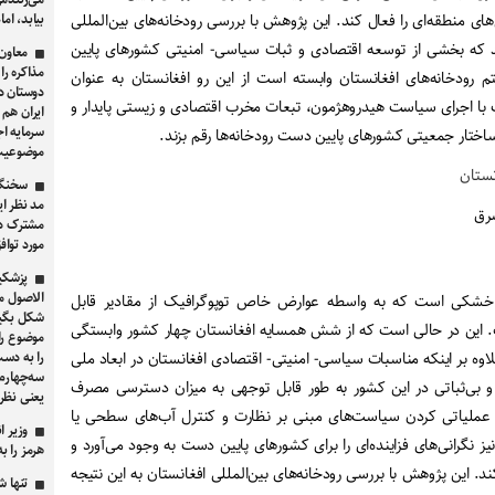
 منطقه‌ای را فعال ‌کند. این پژوهش با بررسی رودخانه‌های بین‌المللی
بیابد، ام
سد که بخشی از توسعه اقتصادی و ثبات سیاسی- امنیتی کشورهای پایین
معاون 
مذاکره را
ودخانه‌های افغانستان وابسته است از این رو افغانستان به عنوان
دوستان در
با اجرای سیاست هیدروهژمون، تبعات مخرب اقتصادی و زیستی پایدار و
ایران هم 
سرمایه اج
ساختار جمعیتی کشورهای پایین دست رودخانه‌ها رقم بزند.
موضوعیت 
سخنگو
مد نظر ای
شرق
مشترک دو
مورد توا
پزشکی
الاصول مو
خشکی است که به واسطه عوارض خاص توپوگرافیک از مقادیر قابل
شکل بگیرد
ت. این در حالی است که از شش همسایه افغانستان چهار کشور وابستگی
موضوع را 
اوه بر اینکه مناسبات سیاسی- امنیتی- اقتصادی افغانستان در ابعاد ملی
را به دست
 بی‌ثباتی در این کشور به طور قابل توجهی به میزان دسترسی مصرف
یعنی نظر 
 عملیاتی کردن سیاست‌های مبنی بر نظارت و کنترل آب‌های سطحی یا
وزیر ا
 نگرانی‌های فزاینده‌ای را برای کشورهای پایین دست به وجود می‌آورد و
هرمز را به ۲.۵ میلیون بشکه در روز می‌ر
د. این پژوهش با بررسی رودخانه‌های بین‌المللی افغانستان به این نتیجه
تنها 