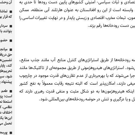
تصادی و ثبات سیاسی- امنیتی کشورهای پایین دست رودها تا حدی به
آن وحشت
وابسته است از این رو افغانستان به عنوان هارتلند آبی منطقه، ممکن
تماشا 
که قرار ب
ن، تبعات مخرب اقتصادی و زیستی پایدار و در نهایت تغییرات اساسی را
ن دست رودخانه‌ها رقم بزند.
سردار 
بتوانند ب
حضور ق
میانجی
حق دریافت
رودخانه‌ها از طریق استراتژی‌های کنترل منابع آب مانند جذب منابع،
تضمین‌ها
کند، پایا
‌شود. استراتژی‌های هیدروهژمونی از طریق مجموعه‌ای از تاکتیک‌ها مانند
تحریم‌های
جرا می‌شوند که با بهره‌برداری از عدم تقارن‌های قدرت موجود در چارچوب
شود، سپس
پیشنهاد پ
یفی دارند، امکان‌پذیر است که البته نتیجه رقابت معمولاً به نفع کشور
ینکه هیدروهژمون‌ها به دو شکل مثبت و منفی قدرت رهبری دارند که
طعم زه
است؛ پزشک
ل و یا درگیری و تنش در حوضه رودخانه‌های بین‌المللی شود.
استعفا نخ
نظامی، ک
اختلاف د
این‌ها یک
تحمل می‌
پورمح