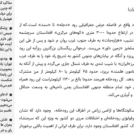
مذاکره ک
که چنین 
ان)
برای دولت
هوشیار با
ود واقع در فاصله عرض جغرافیایی رود «دجله» تا «سند» است،که از
پزشکیا
حوالی سرچشمه «کابل رود» در ارتفاع حدودا ۳۰۰۰ متری «کوه‌های مرکزی» افغانستان سرچشمه
جمعی اعض
باور دارم
 و نشیب «هزاره‌جات» به طرف جنوب غرب روان م‌ شود و پس از طی این
آینده خوا
خیز «زمین داور» می‌رسد. درحوالی ریگستان بزرگترین ریزآبه این رود
با این تفا
یزد و آنگاه در بیابان‌های جنوبی کشور به تدریج راه خود را به طرف غرب
ویدیو 
مرز«ایران» با شیب تندی به طرف شمال جاری می‌گردد و پیش از آنکه به
تهران: یا
محبوبیت ن
مرداب عظیمی که به نام «هامون هلمند» بریزد، حدود ۶۵ کیلومتر یا ۸۰ کیلومتر از مرز مشترک
این یادد
افغانستان با ایران را تشکیل می‌دهد. کل رودخانه هیرمند حدودا بالغ بر ۱۱۳۰ کیلومتراست این رود همراه
شکست برا
هم می‌شو
ای خود تمام منطقه جنوبی افغانستان یعنی ناحیه‌ای به وسعت حداقل
ادعای 
می‌شود؛ 
می‌دهیم،
کونتگاه‌ها و اراضی زراعی در اطراف این رودخانه، وجود دارد که نشان
عاصم منیر و
لوژی رودخانه‌ای و اختلافات مرزی دو کشور به ویژه این که سرمنشاء
نقش گ
بحران ها 
 کشور افغانستان وجود دارد، برای طرف ایرانی از اهمیت بالایی برخوردار
رای و شر