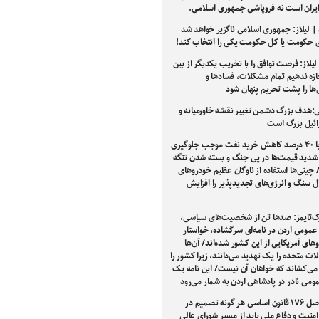
ایران است نه فروپاشی جمهوری اسلامی.
 | لیلاز: جمهوری اسلامی ناگزیر خواهد شد
ی حکومت یا کل حکومت یکی را انتخاب کند!
یلاز: فرصت توافق را با تخریب یکدیگر از بین
ازه ندهیم تمام مشکلات، فسادها و
‌ها را پشت تحریم پنهان شود
ی:هدف بزرگ دشمن تغییر نقشه خاورمیانه و
رائیل بزرگ است
چین با ۴۰ درصد کاهش خرید نفت موجب جلوگیری
دید قیمت‌ها در پی جنگ و بسته شدن تنگه
چینی‌ها استفاده از ناوگان عظیم خودرو‌های
ل سنگ و انرژی‌های تجدیدپذیر را افزایش
رک‌تایمز: صدها تن از شخصیت‌های سیاسی،
عمومی اردن در نامه‌ای سرگشاده، خواستار
های آمریکایی از این کشور شده‌اند/ آن‌ها
ات متحده را یک تهدید می‌دانند، زیرا کشور را
می‌کشاند که خواهان آن نیست/ این نامه یک
می نادر در پادشاهی اردن به شمار می‌رود
طبق اصل ۱۷۶ قانون اساسی هر گونه تصمیم در
یت و دفاع ملی باید از مسیر شورای عالی