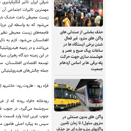
شرقی ایران تاثیر انکارناپذیری
مهمترین تاثیرات اجتماعی آن 
زیست محیطی باعث خشک شدن حو
می‌شود که به واسطه این دری
حذف بخشی از صندلی های
فاجعه‌های زیست محیطی نظیر 
واگن های مترو، غیر فعال
افغانستان می‌شود. لازم به ذ
شدن برخی ایستگاه ها در
می‌باشد و در زمینه هیدروپلیتی
ساعات پیک صبح و عصر و
در این زمینه دیدگاه رهبران سی
هوشمند سازی جهت حرکت
پله برقی ها بر اساس ازدهام
توسعه اقتصادی افغانستان، مش
جمعیت
جمله چالش‌های هیدروپلیتیکی در
فراه رود - هاروت رود- خاشرود (ا
رودخانه «فراه رود» که از غر
جنوب غربی ابتدا وارد قسمت شم
واگن های بدون صندلی در
متروی سئول/ تا زمان تامین
سپس به پیکره اصلی هامون می‌پ
واگنهای مترو چاره ای جز حذف