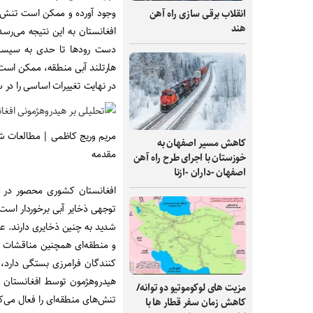
وجود آورده و ممکن است تنش‌های
انقلاب برقی‌ سازی راه‌ آهن
هند
افغانستان به این نتیجه می‌ر
دست رودها تا حدی به سیستم ر
هارتلند آبی منطقه، ممکن است 
در نهایت تغییرات اساسی را در 
مریم وریج کاظمی | مطالعات 
کاهش مسیر اصفهان به
مقدمه
خوزستان با اجرای طرح راه آهن
اصفهان -داران -ازنا
افغانستان کشوری محصور در 
توجهی ذخایر آبی برخوردار اس
شدید به چنین ذخایری دارند. عل
و منطقه‌ای همچنین مناقشات و
کنندگان فرامرزی بستگی دارد،
هیدروهژمون توسط افغانستان نیز
مزیت های لوکوموتیو دو توانه/
تنش‌های منطقه‌ای را فعال می‌کن
کاهش زمان سفر قطار ها با