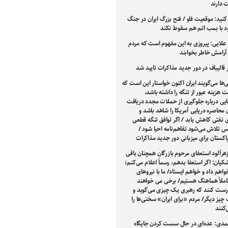
 دارند
کنید: موقعیت فاو / فتح بزرگ ایران در جنگ
ود با بمب اتم هم سقوط نکند
علایی: پیروزی به این مفهوم است که مردم
ا آرامش خاطر بخوابند
الیباف در دور جدید مذاکرات تایید شد
‌ها می‌گویند ایران اکنون خواستار این است که
 هزینه عبور از تنگه را داشته باشد،
یی درباره جلوگیری از حملات مجدد دریافت
ن محاصره دریایی آمریکا را شاهد باشد و
 نفتی کاهش یابد / اگر توافق تنگه قطعی
 تلاش می‌شود تفاهم‌نامه احیا شود /
اکستان برای میزبانی دور جدید مذاکرات
رآلود استعفای مرحوم بازرگان همچنان باقی
یان: اگر استعفا بدهم، رسماً اعلام می‌کنم؛
واهم داد و خواهم ایستاد/ ما با نیروهای
املاً هماهنگ هستیم/ برخی می خواهند
رست کنند که رهبری یک چیزی می‌گوید و
 چیز دیگر/ مردم «برای ایران» سختی‌ها را
کنند
مدی: عده‌ای در حال سست کردن جایگاه