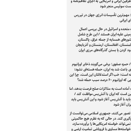
فین ایرانی و آمریکایی به اجرای تفاهم‌نامه و
شست سوئیس منجر شود
 مهم‌ترین تأسیسات انرژی جهان در تیررس
 ایرانی
 متحده و اسرائیل در حال بررسی اعمال
مینی علیه ایران هستند / این طرح شامل
ور‌های همسایه از جمله عراق، پاکستان،
کمنستان، افغانستان، ارمنستان و آذربایجان
د کردن یا بستن گذرگاه‌های مرزی ایران
/ حمزه صفوی: برخی می‌گویند ذخایر اورانیوم
دی باعث شد به ایران، حمله هسته‌ای نشود؛
ه است؛ خب اگر استدلالتان این است، چرا این
رانیوم ۶۰ درصد سبب حمله شد؟
 آماده است به مذاکرات صلح فرصت بدهد، اما
ین است که ایران با آتش‌بس موافقت کند /
اید با آتش‌بس آغاز شود و این آتش‌بس باید
ران آغاز شود
تصور می‌کنند، جمهوری اسلامی می‌توانست از
یری کند. در حالی که به نظرم هیچ حاکمیتی
نمی‌تواند خواسته امریکایی‌ها را برآورده سازد،
خواسته‌ها مساوی با فروپاشی تمامیت ارضی و