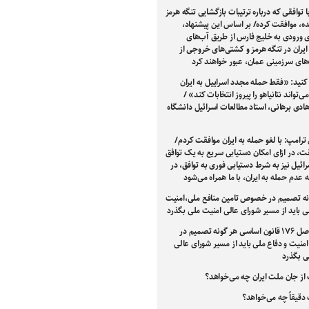
با توافقی که درباره ترتیبات بازگشایی تنگه هرمز
ه، موافقت کرده/ بر اساس این پیشنهاد،
 ورودی به خلیج فارس از طریق آب‌های
یران در تنگه هرمز و کشتی‌های خروجی از
های سرزمینی عمان، عبور خواهند کرد
کنید: «فقط حمله مجدد اسراییل به ایران
‌تواند نتانیاهو را پیروز انتخابات کند» /
هادی برهانی، استاد مطالعات اسرائیل دانشگاه
ترامپ: با لغو حمله به ایران موافقت کردم/
ت، در ازای امکان دستیابی سریع به یک توافق
ئیل نیز به شرط دستیابی فوری به توافق، در
ه عدم حمله به ایران، با ما همراه می‌شود
نه تصمیم در خصوص تامین منافع ملی،امنیت
ی باید از مسیر شورای عالی امنیت ملی بگذرد
طبق اصل ۱۷۶ قانون اساسی هر گونه تصمیم در
یت و دفاع ملی باید از مسیر شورای عالی
ی بگذرد
از جان ملت ایران چه می‌خواهد؟
دقیقاً چه می‌خواهد؟