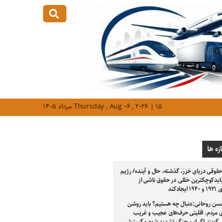
Thursday , Aug ۰۶ , ۲۰۲۶ | ۱۵ مرداد ۱۴۰۵
زه ها
قوقی دریای خزر، گذشته، حال و آینده/ رژیم
ایدکوچکترین خللی در حقوق ناشی از
جادکند
سن روحانی:دنبال چه هستیم؟ باید روشن
ی مردم. اقلیتی حرف‌های عجیب و غریب
ی‌گویند اگر این جنگ تشدید شود و گسترش