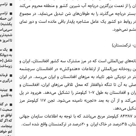
ترامپ 
ان را از نعمت بزرگترین دریاچه آب شیرین کشور و منطقه محروم می‌کند
ی ۱۲۰ روزه که از بستر دریاچه می‌گذرند را به طوفان‌های شن تبدیل می‌نماید. در مجموع
ترامپ 
این حمله
ر روابط دو کشور یک عامل مشاجره پایدار باقی مانده است و دور نمای
یکشنبه) آ
شم نمی‌خورد.
سی‌بی‌اس:
شدیدترین 
تا امروز 
ان- ترکمنستان)
یک مقا
به دیوانگ
نه‌های بین‌المللی است که در مرز مشترک سه کشور افغانستان، ایران و
شامل [حم
زیرساخت‌
 رودخانه بین‌المللی از ارتفاعات «هندوکش» در افغانستان سرچشمه
فرماند
و پس از طی۶۵۰ کیلومتر در نزدیکی شهر تایباد به مرزهای افغانستان و ایران می‌رسد. در ایران
درگیری مسلح
ی به آن تا تنگه ذوالفقار که محل تلاقی مرزهای ایران، افغانستان و
ببینید
ترکمنستان است، خط مرزی ایران و افغانستان به طول ۱۰۷ کیلومتر را تشکیل می‌دهد. هریرود در پل
به قلمرو ا
خاتون با «کشف رود» تلاقی می‌کند و از آن به بعد «تجن» نامیده می‌شود. تجن ۱۱۷ کیلومتر مرز
در گفت
شکیل می‌دهد.
صحبت از 
توافق دو 
مساحت کل حوضه آبریز هریرود ۸۴۳۸۷ کیلومتر مربع می‌باشد که با توجه به اطلاعات سازمان جهانی
که اگر گ
بینجامد، 
لغو خواه