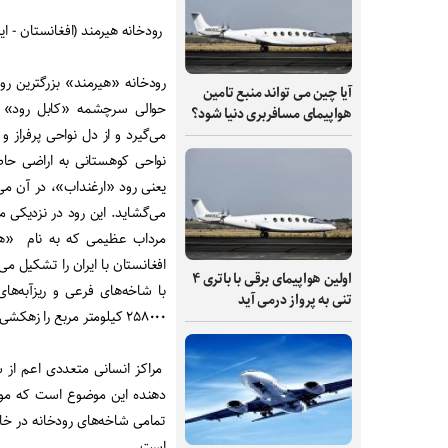
رودخانه هیرمند (افغانستان - ایر
رودخانه «هیرمند» بزرگترین ر
آیا چین می تواند منبع تامین
هواپیمای مسافربری دنیا شود؟
می‌گیرد و از دل نواحی پرفراز
نواحی کوهستانی به اراضی حاصل
یعنی رود «ارغنداب»، در آن می‌ر
می‌گشاید. این رود در نزدیکی 
اولین هواپیمای برقی با باتری ۴
با شاخه‌های فرعی و ریزآبه‌ه
تنی به پرواز درمی آید
۲۵۸۰۰۰ کیلومتر مربع را زهکشی و آبیاری می‌کند.
مراکز انسانی متعددی اعم از س
دهنده این موضوع است که مورفو
تمامی شاخه‌های رودخانه در خاک
است.