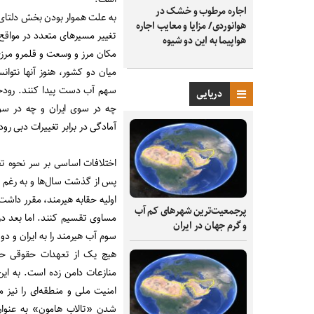
اجاره مرطوب و خشک در
به علت هموار بودن بخش دلتای ر
هوانوردی/ مزایا و معایب اجاره
تغییر مسیرهای متعدد در مواقع ط
هواپیما به این دو شیوه
مکان مرز و وسعت و قلمرو مرزی 
میان دو کشور، هنوز آنها نتوانس
سهم آب دست پیدا کنند. رودخا
دریایی
چه در سوی ایران و چه در سو
آمادگی در برابر تغییرات دبی رود
اختلافات اساسی بر سر نحوه تق
پس از گذشت سال‌ها و به رغم ا
اولیه حقابه هیرمند، مقرر داشت
پرجمعیت‌ترین شهرهای کم آب
مساوی تقسیم کنند. اما بعد در 
و گرم جهان در ایران
سوم آب هیرمند را به ایران و دو
هیچ یک از تعهدات حقوقی حاکم
منازعات دامن زده است. به ای
امنیت ملی و منطقه‌ای را نیز
شدن «تالاب هامون» به عنوان 